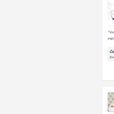
Vol
yapt
Öz
Elm