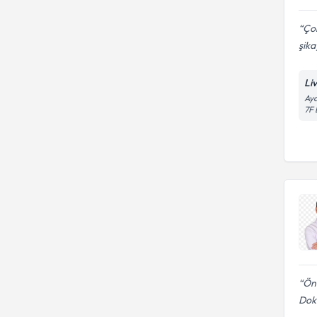
Çok
şika
Li
Aya
7F 
Ön
Dokt