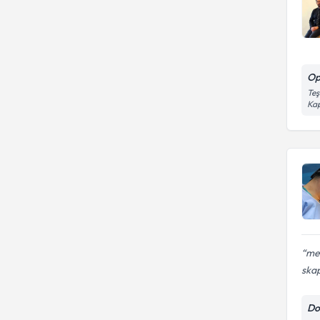
Op
Teş
Kap
me
skap
Do