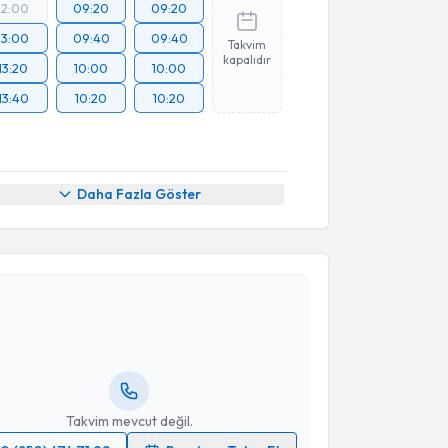
12:00
09:20
09:20
13:00
09:40
09:40
Takvim
kapalıdır
13:20
10:00
10:00
13:40
10:20
10:20
Daha Fazla Göster
Takvimi Talebi
Serkan Sürücü
için randevu takvimi talebi oluşturun.
mandan randevu almanız için bir takvim
ında e-posta ile bilgilendireceğiz.
resiniz
Takvim mevcut değil.