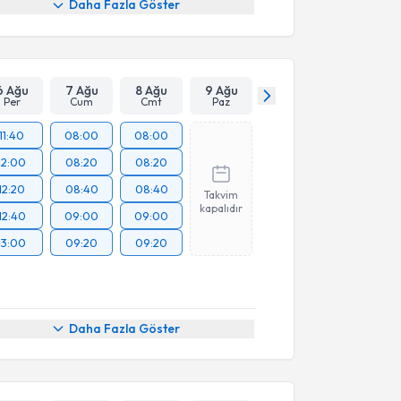
Daha Fazla Göster
6 Ağu
7 Ağu
8 Ağu
9 Ağu
Per
Cum
Cmt
Paz
11:40
08:00
08:00
12:00
08:20
08:20
12:20
08:40
08:40
Takvim
kapalıdır
12:40
09:00
09:00
13:00
09:20
09:20
Daha Fazla Göster