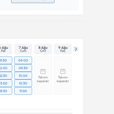
 verilerimin işlenmesine ilişkin
Aydınlatma Metni
'ni
 ve kişisel verilerimin belirtilen kapsamda
esini kabul ediyorum.
Takvim Talebini Gönder
6 Ağu
7 Ağu
8 Ağu
9 Ağu
Per
Cum
Cmt
Paz
11:30
09:00
12:00
09:30
12:30
10:00
Takvim
Takvim
kapalıdır
kapalıdır
13:00
10:30
13:30
11:00