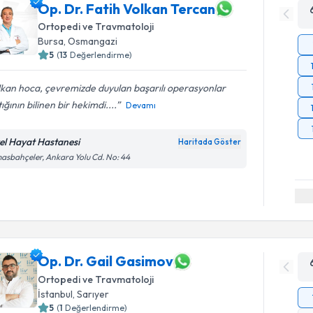
Op. Dr. Fatih Volkan Tercan
Ortopedi ve Travmatoloji
Bursa
, Osmangazi
5
(
13
Değerlendirme)
kan hoca, çevremizde duyulan başarılı operasyonlar
ığının bilinen bir hekimdi....
Devamı
el Hayat Hastanesi
Haritada Göster
asbahçeler, Ankara Yolu Cd. No: 44
Op. Dr. Gail Gasimov
Ortopedi ve Travmatoloji
İstanbul
, Sarıyer
5
(
1
Değerlendirme)