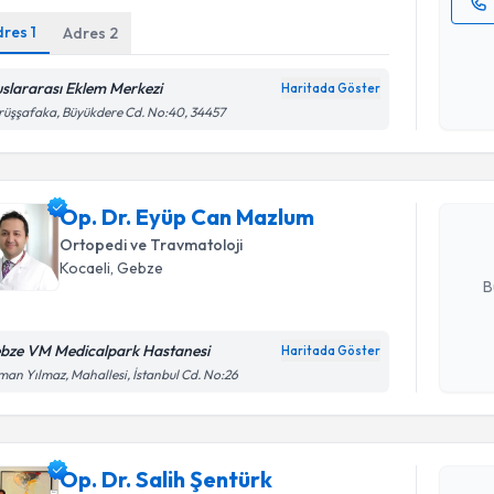
dres
1
Adres
2
Kişisel
okudum
işlenm
uslararası Eklem Merkezi
Haritada Göster
Randevu T
üşşafaka, Büyükdere Cd. No:40, 34457
Op. Dr. E
oluşturun. 
Op. Dr. Eyüp Can Mazlum
hazırlandığ
Ortopedi ve Travmatoloji
E-posta Ad
Kocaeli
, Gebze
B
bze VM Medicalpark Hastanesi
Haritada Göster
Randevu T
Kişisel
an Yılmaz, Mahallesi, İstanbul Cd. No:26
okudum
işlenm
Op. Dr. Sa
Size bu uzm
Op. Dr. Salih Şentürk
hazırlandığ