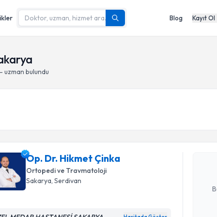
ikler
Blog
Kayıt Ol
Sakarya
 - uzman bulundu
Randevu T
Op. Dr. H
Size bu uzm
Op. Dr. Hikmet Çinka
hazırlandığ
Ortopedi ve Travmatoloji
E-posta Ad
Sakarya
, Serdivan
B