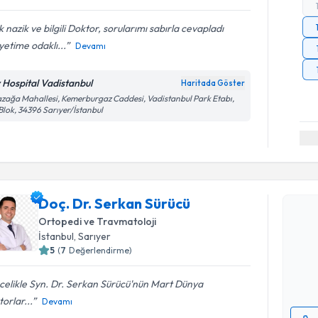
 nazik ve bilgili Doktor, sorularımı sabırla cevapladı
yetime odaklı...
Devamı
v Hospital Vadistanbul
Haritada Göster
zağa Mahallesi, Kemerburgaz Caddesi, Vadistanbul Park Etabı,
Blok, 34396 Sarıyer/İstanbul
Randevu 
Doç. Dr. Serkan Sürücü
Doç. Dr. 
Ortopedi ve Travmatoloji
Size bu uz
İstanbul
, Sarıyer
hazırlandığ
5
(
7
Değerlendirme)
E-posta Ad
celikle Syn. Dr. Serkan Sürücü'nün Mart Dünya
orlar...
Devamı