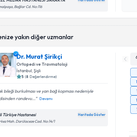
EL MEDAR HASTANESİ SAKARYA
Haritada Göster
Kişisel
alpaşa, Bağlar Cd. No:116
okudum
işlenm
enize yakın diğer uzmanlar
Dr. Murat Şirikçi
Ortopedi ve Travmatoloji
İstanbul
, Şişli
5
(
8
Değerlendirme)
k bileği burkulması ve yan bağ kopması nedeniyle
disinden randevu...
Devamı
şli Türkiye Hastanesi
Haritada Göster
kez Mah. Darülaceze Cad. No:14/1