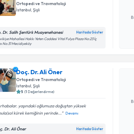
Ortopedi ve Travmatoloji
E-posta Ad
İstanbul
, Şişli
B
. Dr. Salih Şentürk Muayenehanesi
Haritada Göster
Kişisel
vikiye Mahallesi Hakkı Yeten Caddesi Vital Fulya Plaza No:23 İç
ı No:31 Mecidiyeköy
okudum
Randevu T
işlenm
Doç. Dr. A
Doç. Dr. Ali Öner
uzmandan ra
Ortopedi ve Travmatoloji
posta ile bi
İstanbul
, Şişli
5
(
1
Değerlendirme)
E-posta Ad
B
rhabalar. yaşındaki oğlumuza doğuştan yüksek
ula(sol kürek kemiğinin yerinde...
Devamı
Kişisel
okudum
ç. Dr. Ali Öner
Haritada Göster