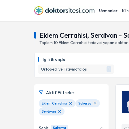
Uzmanlar
Klin
Eklem Cerrahisi, Serdivan - 
Toplam
10
Eklem Cerrahisi
tedavisi yapan doktor
İlgili Branşlar
Ortopedi ve Travmatoloji
1
Aktif Filtreler
Eklem Cerrahisi
Sakarya
Serdivan
Şehir
Sakarya