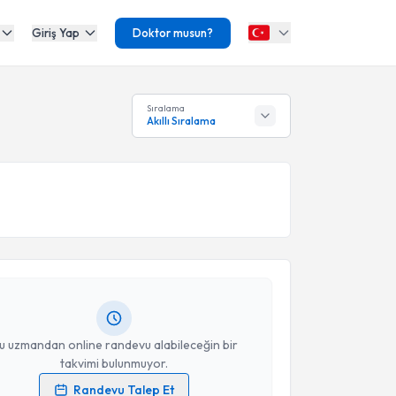
Giriş Yap
Doktor musun?
Sıralama
Akıllı Sıralama
akvimi Talebi
ikmet Çinka
için randevu takvimi talebi oluşturun.
andan randevu almanız için bir takvim
ında e-posta ile bilgilendireceğiz.
resiniz
u uzmandan online randevu alabileceğin bir
takvimi bulunmuyor.
Randevu Talep Et