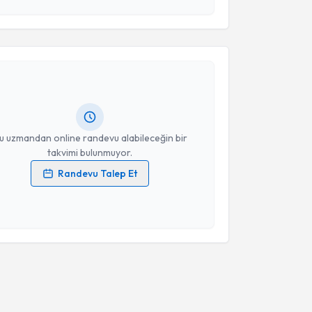
esini kabul ediyorum.
akvimi Talebi
Takvim Talebini Gönder
anifi Üçpunar
için randevu takvimi talebi oluşturun.
andan randevu almanız için bir takvim
ında e-posta ile bilgilendireceğiz.
resiniz
u uzmandan online randevu alabileceğin bir
takvimi bulunmuyor.
Randevu Talep Et
 verilerimin işlenmesine ilişkin
Aydınlatma Metni
'ni
 ve kişisel verilerimin belirtilen kapsamda
esini kabul ediyorum.
Takvim Talebini Gönder