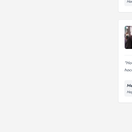
Har
Hoc
hoca
Me
Haş