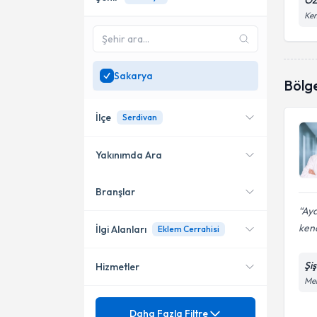
ÖZ
Kem
Sakarya
Bölg
İlçe
Serdivan
Yakınımda Ara
Branşlar
Konumuma yakın uzmanları
Serdivan
göster
Aya
ken
İlgi Alanları
Eklem Cerrahisi
Şi
Hizmetler
Ortopedi ve Travmatoloji
Mer
Mezuniyet
Acl (Ön Çapraz Bağ) Yırtığı
Daha Fazla Filtre