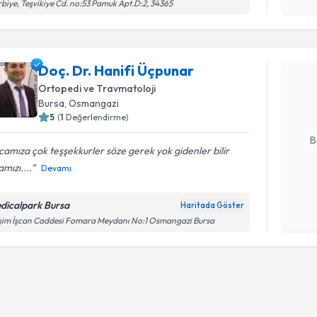
işlenm
biye, Teşvikiye Cd. no:53 Pamuk Apt.D:2, 34365
Randevu T
Doç. Dr. H
Doç. Dr. Hanifi Üçpunar
Size bu uzm
Ortopedi ve Travmatoloji
hazırlandığ
Bursa
, Osmangazi
5
(
1
Değerlendirme)
E-posta Ad
B
amıza çok teşşekkurler söze gerek yok gidenler bilir
mızı....
Devamı
Kişisel
okudum
dicalpark Bursa
Haritada Göster
işlenm
im İşcan Caddesi Fomara Meydanı No:1 Osmangazi Bursa