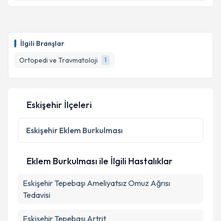
Doç. Dr. Hanifi Üçpunar
için randevu takvimi talebi
oluşturun. Size bu uzmandan randevu almanız için bir
İlgili Branşlar
takvim hazırlandığında e-posta ile bilgilendireceğiz.
Ortopedi ve Travmatoloji
1
E-posta Adresiniz
Eskişehir İlçeleri
Kişisel verilerimin işlenmesine ilişkin
Aydınlatma
Metni
'ni okudum ve kişisel verilerimin belirtilen
Eskişehir
Eklem Burkulması
kapsamda işlenmesini kabul ediyorum.
Eklem Burkulması ile İlgili Hastalıklar
Takvim Talebini Gönder
Eskişehir Tepebaşı Ameliyatsız Omuz Ağrısı
Tedavisi
Eskişehir Tepebaşı Artrit