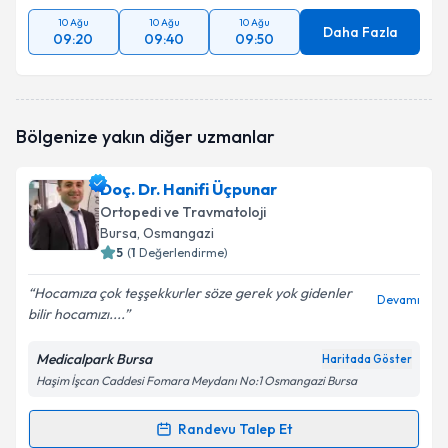
10 Ağu
10 Ağu
10 Ağu
Daha Fazla
09:20
09:40
09:50
Bölgenize yakın diğer uzmanlar
Doç. Dr. Hanifi Üçpunar
Ortopedi ve Travmatoloji
Bursa
, Osmangazi
5
(
1
Değerlendirme)
Hocamıza çok teşşekkurler söze gerek yok gidenler
Devamı
bilir hocamızı....
Medicalpark Bursa
Haritada Göster
Haşim İşcan Caddesi Fomara Meydanı No:1 Osmangazi Bursa
Randevu Talep Et
Randevu Takvimi Talebi