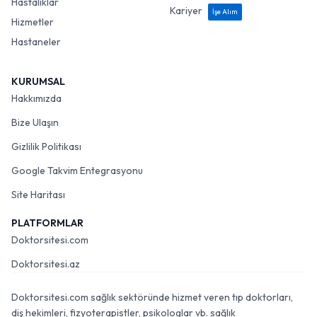
Hastalıklar
Kariyer
İşe Alım
Hizmetler
Hastaneler
KURUMSAL
Hakkımızda
Bize Ulaşın
Gizlilik Politikası
Google Takvim Entegrasyonu
Site Haritası
PLATFORMLAR
Doktorsitesi.com
Doktorsitesi.az
Doktorsitesi.com sağlık sektöründe hizmet veren tıp doktorları,
diş hekimleri, fizyoterapistler, psikologlar vb. sağlık