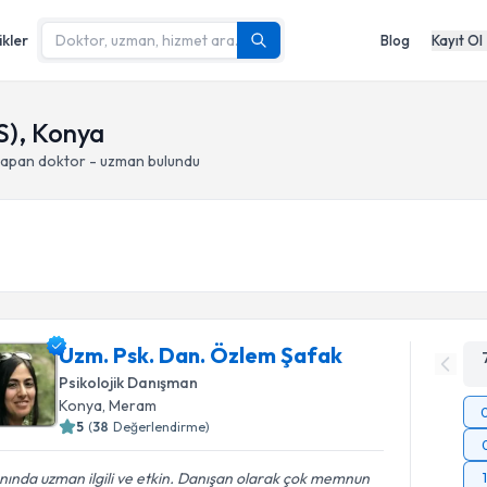
ikler
Blog
Kayıt Ol
S), Konya
 yapan doktor - uzman bulundu
Uzm. Psk. Dan. Özlem Şafak
Psikolojik Danışman
Konya
, Meram
5
(
38
Değerlendirme)
nında uzman ilgili ve etkin. Danışan olarak çok memnun