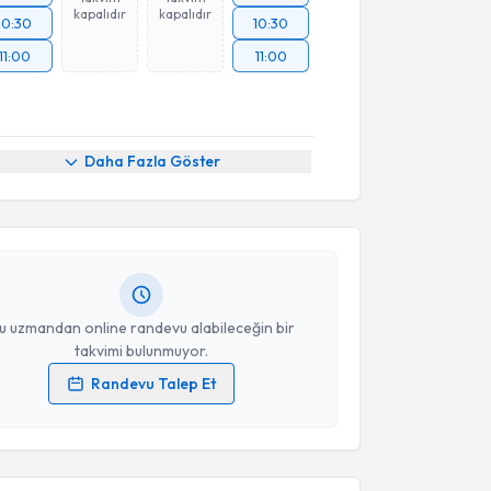
kapalıdır
kapalıdır
10:30
10:30
11:00
11:00
akvimi Talebi
Daha Fazla Göster
 Büşra Eren
için randevu takvimi talebi oluşturun. Size
 randevu almanız için bir takvim hazırlandığında e-
lgilendireceğiz.
resiniz
u uzmandan online randevu alabileceğin bir
takvimi bulunmuyor.
Randevu Talep Et
 verilerimin işlenmesine ilişkin
Aydınlatma Metni
'ni
 ve kişisel verilerimin belirtilen kapsamda
akvimi Talebi
esini kabul ediyorum.