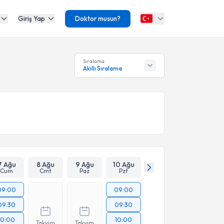
Giriş Yap
Doktor musun?
Sıralama
Akıllı Sıralama
7 Ağu
8 Ağu
9 Ağu
10 Ağu
Cum
Cmt
Paz
Pzt
09:00
09:00
09:30
09:30
10:00
10:00
Takvim
Takvim