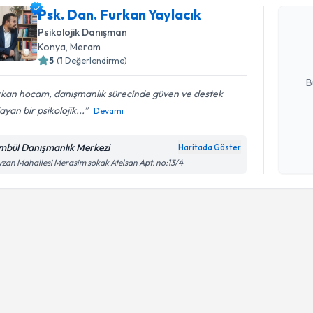
Psk. Dan. 
Psk. Dan. Furkan Yaylacık
oluşturun. 
Psikolojik Danışman
hazırlandığ
Konya
, Meram
5
(
1
Değerlendirme)
E-posta Ad
B
rkan hocam, danışmanlık sürecinde güven ve destek
ayan bir psikolojik...
Devamı
Kişisel
okudum
mbül Danışmanlık Merkezi
Haritada Göster
işlenm
zan Mahallesi Merasim sokak Atelsan Apt. no:13/4