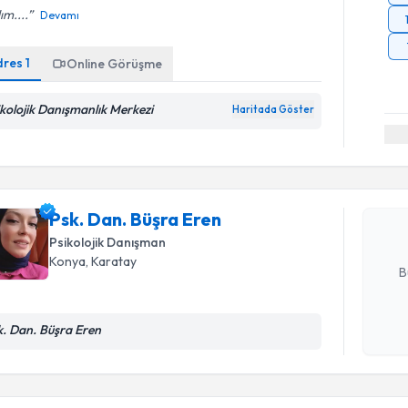
ım....
Devamı
dres
1
Online Görüşme
ikolojik Danışmanlık Merkezi
Haritada Göster
Randevu T
Psk. Dan.
bu uzmandan
posta ile bi
Psk. Dan. Büşra Eren
Psikolojik Danışman
E-posta Ad
Konya
, Karatay
B
k. Dan. Büşra Eren
Kişisel
okudum
Randevu T
işlenm