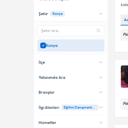
kald
Şehir
Konya
Online danışmanlık sunan
A
uzmanları göster
Sadece
Konya
bölgesinde
Ps
uzman ara
Konya
İlçe
Yakınımda Ara
Branşlar
Konumuma yakın uzmanları
Meram
göster
Ps
Karatay
İlgi Alanları
Eğitim Danışmanlığı (LGS-YKS)
Hizmetler
Psikolojik Danışman