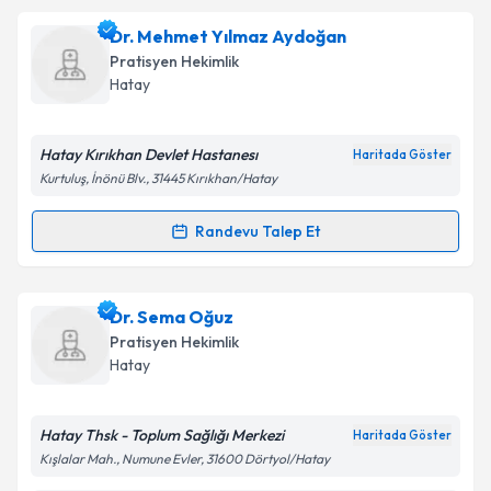
Dr. Hidir Yanni
için randevu takvimi talebi oluşturun.
Dr. Mehmet Yılmaz Aydoğan
Size bu uzmandan randevu almanız için bir takvim
Pratisyen Hekimlik
hazırlandığında e-posta ile bilgilendireceğiz.
Hatay
E-posta Adresiniz
Hatay Kırıkhan Devlet Hastanesı
Haritada Göster
Kurtuluş, İnönü Blv., 31445 Kırıkhan/Hatay
Kişisel verilerimin işlenmesine ilişkin
Aydınlatma
Randevu Talep Et
Randevu Takvimi Talebi
Metni
'ni okudum ve kişisel verilerimin belirtilen
kapsamda işlenmesini kabul ediyorum.
Dr. Mehmet Yılmaz Aydoğan
için randevu takvimi
Dr. Sema Oğuz
talebi oluşturun. Size bu uzmandan randevu almanız
Takvim Talebini Gönder
Pratisyen Hekimlik
için bir takvim hazırlandığında e-posta ile
Hatay
bilgilendireceğiz.
E-posta Adresiniz
Hatay Thsk - Toplum Sağlığı Merkezi
Haritada Göster
Kışlalar Mah., Numune Evler, 31600 Dörtyol/Hatay