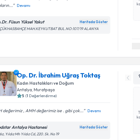
ka
ların...
Devamı
.Dr. Füsun Yüksel Yakut
Haritada Göster
ÇÜKHASBAHÇE MAH.KEYKUTBAT BUL.NO:107/19 ALANYA
Op. Dr. İbrahim Uğraş Toktaş
Kadın Hastalıkları ve Doğum
Antalya
, Muratpaşa
5
(
1
Değerlendirme)
 değerimiz , AMH değerimiz ise . gibi çok...
Devamı
ka
dstar Antalya Hastanesi
Haritada Göster
dız, Yıldız Mh Yıldız Cd, 220. Sk. No 19