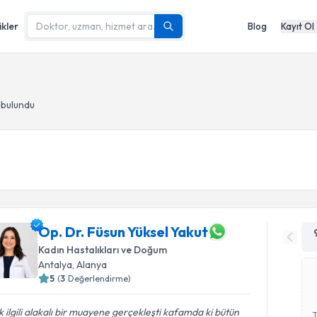
ikler
Blog
Kayıt Ol
 bulundu
Op. Dr. Füsun Yüksel Yakut
Kadın Hastalıkları ve Doğum
Antalya
, Alanya
5
(
3
Değerlendirme)
 ilgili alakalı bir muayene gerçekleşti kafamda ki bütün