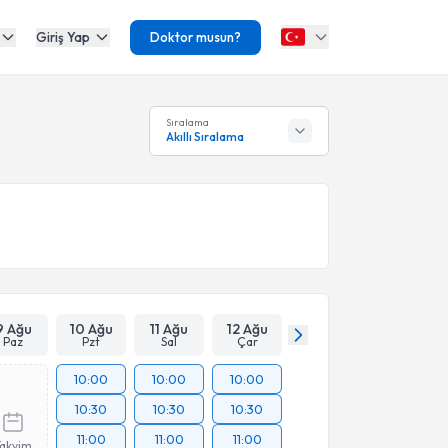
Giriş Yap
Doktor musun?
Sıralama
Akıllı Sıralama
9 Ağu
10 Ağu
11 Ağu
12 Ağu
Paz
Pzt
Sal
Çar
10:00
10:00
10:00
10:30
10:30
10:30
11:00
11:00
11:00
Takvim