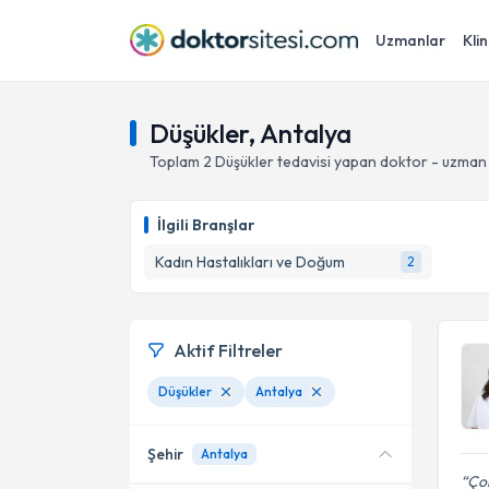
Uzmanlar
Klin
Düşükler, Antalya
Toplam
2
Düşükler
tedavisi yapan doktor - uzman
İlgili Branşlar
Kadın Hastalıkları ve Doğum
2
Aktif Filtreler
Düşükler
Antalya
Şehir
Antalya
Çok