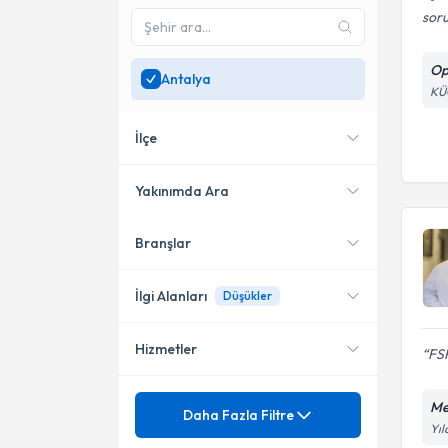
soru
Op
Antalya
KÜ
İlçe
Yakınımda Ara
Branşlar
Konumuma yakın uzmanları
Alanya
göster
Muratpaşa
İlgi Alanları
Düşükler
Hizmetler
FSH
Kadın Hastalıkları ve Doğum
Mezuniyet
Me
4 Boyutlu Gebelik Ultrasonu
Daha Fazla Filtre
Yıl