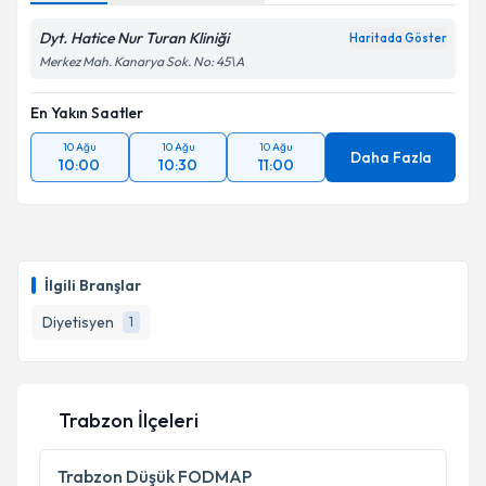
Dyt. Hatice Nur Turan Kliniği
Haritada Göster
Merkez Mah. Kanarya Sok. No: 45\A
En Yakın Saatler
10 Ağu
10 Ağu
10 Ağu
Daha Fazla
10:00
10:30
11:00
İlgili Branşlar
Diyetisyen
1
Trabzon İlçeleri
Trabzon
Düşük FODMAP