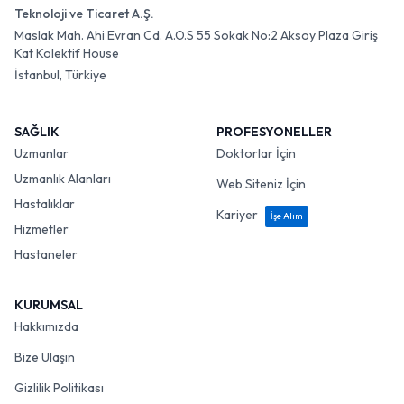
Teknoloji ve Ticaret A.Ş.
Maslak Mah. Ahi Evran Cd. A.O.S 55 Sokak No:2 Aksoy Plaza Giriş
Kat Kolektif House
İstanbul, Türkiye
SAĞLIK
PROFESYONELLER
Uzmanlar
Doktorlar İçin
Uzmanlık Alanları
Web Siteniz İçin
Hastalıklar
Kariyer
İşe Alım
Hizmetler
Hastaneler
KURUMSAL
Hakkımızda
Bize Ulaşın
Gizlilik Politikası