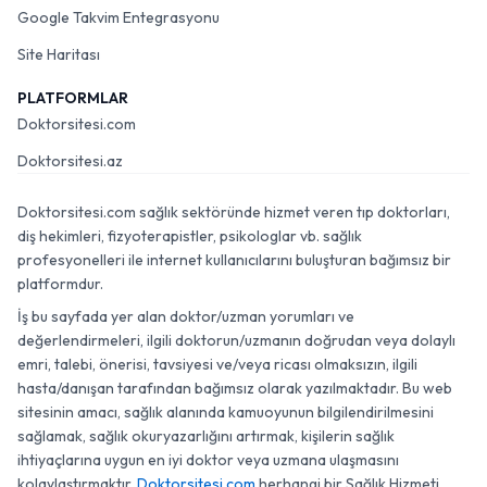
Google Takvim Entegrasyonu
Site Haritası
PLATFORMLAR
Doktorsitesi.com
Doktorsitesi.az
Doktorsitesi.com sağlık sektöründe hizmet veren tıp doktorları,
diş hekimleri, fizyoterapistler, psikologlar vb. sağlık
profesyonelleri ile internet kullanıcılarını buluşturan bağımsız bir
platformdur.
İş bu sayfada yer alan doktor/uzman yorumları ve
değerlendirmeleri, ilgili doktorun/uzmanın doğrudan veya dolaylı
emri, talebi, önerisi, tavsiyesi ve/veya ricası olmaksızın, ilgili
hasta/danışan tarafından bağımsız olarak yazılmaktadır. Bu web
sitesinin amacı, sağlık alanında kamuoyunun bilgilendirilmesini
sağlamak, sağlık okuryazarlığını artırmak, kişilerin sağlık
ihtiyaçlarına uygun en iyi doktor veya uzmana ulaşmasını
kolaylaştırmaktır.
Doktorsitesi.com
herhangi bir Sağlık Hizmeti