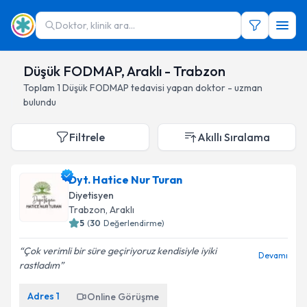
Doktor, klinik ara...
Düşük FODMAP, Araklı - Trabzon
Toplam
1
Düşük FODMAP
tedavisi yapan doktor - uzman
bulundu
Filtrele
Akıllı Sıralama
Dyt. Hatice Nur Turan
Diyetisyen
Trabzon
, Araklı
5
(
30
Değerlendirme)
Çok verimli bir süre geçiriyoruz kendisiyle iyiki
Devamı
rastladım
Adres
1
Online Görüşme