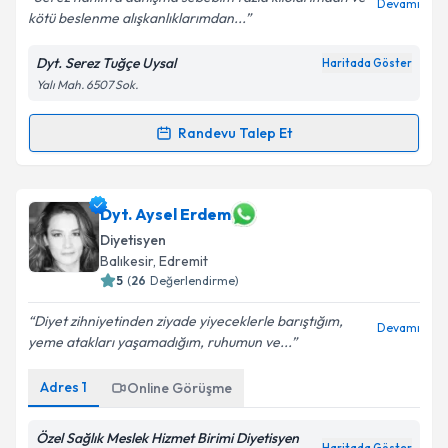
Devamı
kötü beslenme alışkanlıklarımdan...
Dyt. Serez Tuğçe Uysal
Haritada Göster
Kişisel verilerimin işlenmesine ilişkin
Aydınlatma
Yalı Mah. 6507 Sok.
Metni
'ni okudum ve kişisel verilerimin belirtilen
kapsamda işlenmesini kabul ediyorum.
Randevu Talep Et
Randevu Takvimi Talebi
Takvim Talebini Gönder
Dyt. Serez Tuğçe Uysal
için randevu takvimi talebi
Dyt. Aysel Erdem
oluşturun. Size bu uzmandan randevu almanız için bir
Diyetisyen
takvim hazırlandığında e-posta ile bilgilendireceğiz.
Balıkesir
, Edremit
5
(
26
Değerlendirme)
E-posta Adresiniz
Diyet zihniyetinden ziyade yiyeceklerle barıştığım,
Devamı
yeme atakları yaşamadığım, ruhumun ve...
Adres
1
Kişisel verilerimin işlenmesine ilişkin
Online Görüşme
Aydınlatma
Metni
'ni okudum ve kişisel verilerimin belirtilen
kapsamda işlenmesini kabul ediyorum.
Özel Sağlık Meslek Hizmet Birimi Diyetisyen