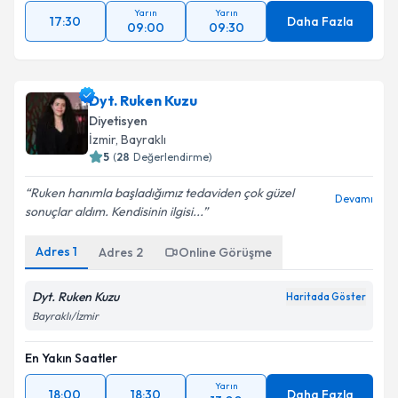
Yarın
Yarın
17:30
Daha Fazla
09:00
09:30
Dyt. Ruken Kuzu
Diyetisyen
İzmir
, Bayraklı
5
(
28
Değerlendirme)
Ruken hanımla başladığımız tedaviden çok güzel
Devamı
sonuçlar aldım. Kendisinin ilgisi...
Adres
1
Adres
2
Online Görüşme
Dyt. Ruken Kuzu
Haritada Göster
Bayraklı/İzmir
En Yakın Saatler
Yarın
18:00
18:30
Daha Fazla