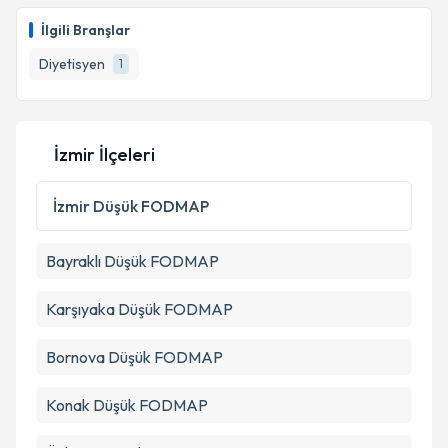
Size bu uzmandan randevu almanız için bir takvim
İlgili Branşlar
hazırlandığında e-posta ile bilgilendireceğiz.
Diyetisyen
1
E-posta Adresiniz
İzmir İlçeleri
Kişisel verilerimin işlenmesine ilişkin
Aydınlatma
Metni
'ni okudum ve kişisel verilerimin belirtilen
İzmir
Düşük FODMAP
kapsamda işlenmesini kabul ediyorum.
Bayraklı
Düşük FODMAP
Takvim Talebini Gönder
Karşıyaka
Düşük FODMAP
Bornova
Düşük FODMAP
Konak
Düşük FODMAP