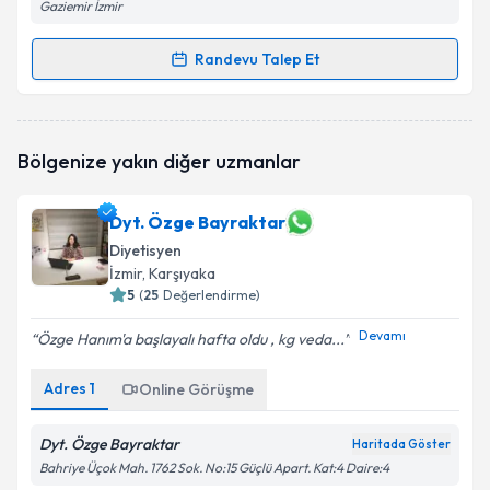
Gaziemir İzmir
Randevu Talep Et
Randevu Takvimi Talebi
Dyt. Büşra Kaya
için randevu takvimi talebi oluşturun.
Bölgenize yakın diğer uzmanlar
Size bu uzmandan randevu almanız için bir takvim
hazırlandığında e-posta ile bilgilendireceğiz.
Dyt. Özge Bayraktar
E-posta Adresiniz
Diyetisyen
İzmir
, Karşıyaka
5
(
25
Değerlendirme)
Devamı
Kişisel verilerimin işlenmesine ilişkin
Aydınlatma
Özge Hanım'a başlayalı hafta oldu , kg veda...
Metni
'ni okudum ve kişisel verilerimin belirtilen
kapsamda işlenmesini kabul ediyorum.
Adres
1
Online Görüşme
Dyt. Özge Bayraktar
Haritada Göster
Takvim Talebini Gönder
Bahriye Üçok Mah. 1762 Sok. No:15 Güçlü Apart. Kat:4 Daire:4