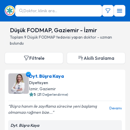
Doktor, klinik ara...
Düşük FODMAP, Gaziemir - İzmir
Toplam
9
Düşük FODMAP
tedavisi yapan doktor - uzman
bulundu
Filtrele
Akıllı Sıralama
Dyt. Büşra Kaya
Diyetisyen
İzmir
, Gaziemir
5
(
21
Değerlendirme)
Büşra hanım ile zayıflama sürecine yeni başlamış
Devamı
olmamıza rağmen bize...
Dyt. Büşra Kaya