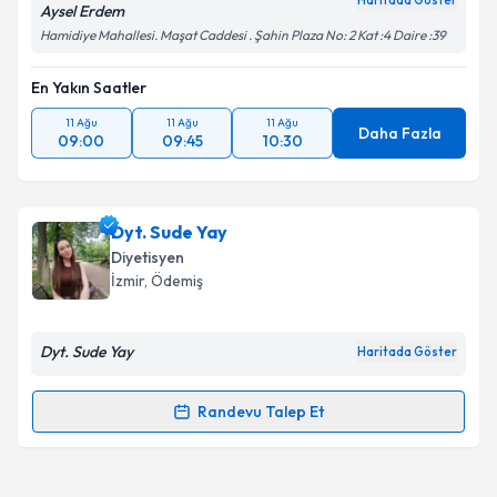
Haritada Göster
Aysel Erdem
Hamidiye Mahallesi. Maşat Caddesi . Şahin Plaza No: 2 Kat :4 Daire :39
Takvim Talebini Gönder
En Yakın Saatler
11 Ağu
11 Ağu
11 Ağu
Daha Fazla
09:00
09:45
10:30
Dyt. Sude Yay
Diyetisyen
İzmir
, Ödemiş
Dyt. Sude Yay
Haritada Göster
Randevu Talep Et
Randevu Takvimi Talebi
Dyt. Sude Yay
için randevu takvimi talebi oluşturun.