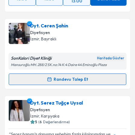
13:00
Dyt. Ceren Şahin
Diyetisyen
İzmir
, Bayraklı
SonKalori Diyet Kliniği
Haritada Göster
Mansuroğlu MH. 288/2 SK.no:14 K:4 Daire 44 Eminoğlu Plaza
Randevu Talep Et
Randevu Takvimi Talebi
Dyt. Ceren Şahin
için randevu takvimi talebi
Dyt. Serez Tuğçe Uysal
oluşturun. Size bu uzmandan randevu almanız için bir
Diyetisyen
takvim hazırlandığında e-posta ile bilgilendireceğiz.
İzmir
, Karşıyaka
5
(
6
Değerlendirme)
E-posta Adresiniz
Serez hanım’a danışma sebebim fazla kilolarımdan ve