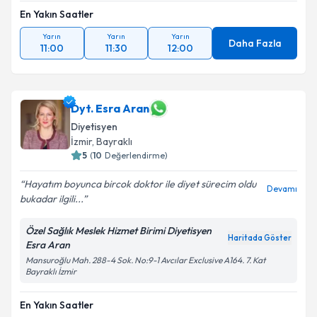
En Yakın Saatler
Yarın
Yarın
Yarın
Daha Fazla
11:00
11:30
12:00
Dyt. Esra Aran
Diyetisyen
İzmir
, Bayraklı
5
(
10
Değerlendirme)
Hayatım boyunca bircok doktor ile diyet sürecim oldu
Devamı
bukadar ilgili...
Özel Sağlık Meslek Hizmet Birimi Diyetisyen
Haritada Göster
Esra Aran
Mansuroğlu Mah. 288-4 Sok. No:9-1 Avcılar Exclusive A164. 7. Kat
Bayraklı İzmir
En Yakın Saatler