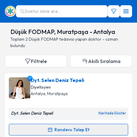
Doktor, klinik ara...
Düşük FODMAP, Muratpaşa - Antalya
Toplam
2
Düşük FODMAP
tedavisi yapan doktor - uzman
bulundu
Filtrele
Akıllı Sıralama
Dyt. Selen Deniz Tepeli
Diyetisyen
Antalya
, Muratpaşa
Dyt. Selen Deniz Tepeli
Haritada Göster
Randevu Talep Et
Randevu Takvimi Talebi