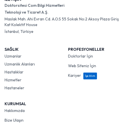
Doktorsitesi Com Bilgi Hizmetleri
Teknoloji ve Ticaret A.Ş.
Maslak Mah. Ahi Evran Cd. A.O.S 55 Sokak No:2 Aksoy Plaza Giriş
Kat Kolektif House
İstanbul, Türkiye
SAĞLIK
PROFESYONELLER
Uzmanlar
Doktorlar İçin
Uzmanlık Alanları
Web Siteniz İçin
Hastalıklar
Kariyer
İşe Alım
Hizmetler
Hastaneler
KURUMSAL
Hakkımızda
Bize Ulaşın