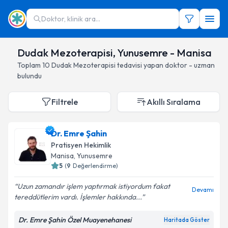
Doktor, klinik ara...
Dudak Mezoterapisi, Yunusemre - Manisa
Toplam
10
Dudak Mezoterapisi
tedavisi yapan doktor - uzman
bulundu
Filtrele
Akıllı Sıralama
Dr. Emre Şahin
Pratisyen Hekimlik
Manisa
, Yunusemre
5
(
9
Değerlendirme)
Uzun zamandır işlem yaptırmak istiyordum fakat
Devamı
tereddütlerim vardı. İşlemler hakkında...
Dr. Emre Şahin Özel Muayenehanesi
Haritada Göster