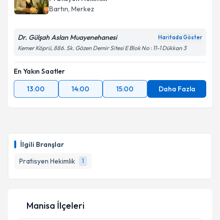
Bartın
, Merkez
Dr. Gülşah Aslan Muayenehanesi
Haritada Göster
Kemer Köprü, 886. Sk. Gözen Demir Sitesi E Blok No : 11-1 Dükkan 3
En Yakın Saatler
13:00
14:00
15:00
Daha Fazla
İlgili Branşlar
Pratisyen Hekimlik
1
Manisa İlçeleri