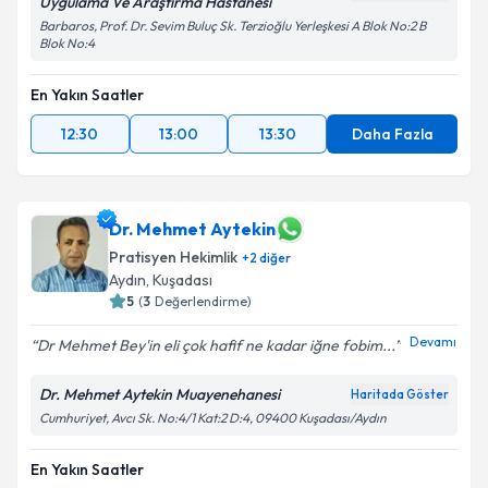
Uygulama Ve Araştırma Hastanesi
Barbaros, Prof. Dr. Sevim Buluç Sk. Terzioğlu Yerleşkesi A Blok No:2 B
Blok No:4
En Yakın Saatler
12:30
13:00
13:30
Daha Fazla
Dr. Mehmet Aytekin
Pratisyen Hekimlik
+
2
diğer
Aydın
, Kuşadası
5
(
3
Değerlendirme)
Devamı
Dr Mehmet Bey'in eli çok hafif ne kadar iğne fobim...
Dr. Mehmet Aytekin Muayenehanesi
Haritada Göster
Cumhuriyet, Avcı Sk. No:4/1 Kat:2 D:4, 09400 Kuşadası/Aydın
En Yakın Saatler