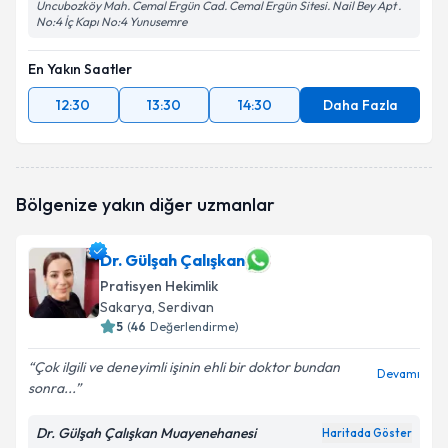
Uncubozköy Mah. Cemal Ergün Cad. Cemal Ergün Sitesi. Nail Bey Apt .
No:4 İç Kapı No:4 Yunusemre
En Yakın Saatler
12:30
13:30
14:30
Daha Fazla
Bölgenize yakın diğer uzmanlar
Dr. Gülşah Çalışkan
Pratisyen Hekimlik
Sakarya
, Serdivan
5
(
46
Değerlendirme)
Çok ilgili ve deneyimli işinin ehli bir doktor bundan
Devamı
sonra...
Dr. Gülşah Çalışkan Muayenehanesi
Haritada Göster