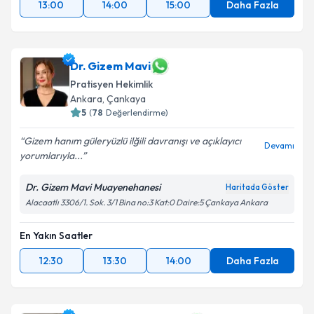
13:00
14:00
15:00
Daha Fazla
Dr. Gizem Mavi
Pratisyen Hekimlik
Ankara
, Çankaya
5
(
78
Değerlendirme)
Gizem hanım güleryüzlü ilğili davranışı ve açıklayıcı
Devamı
yorumlarıyla...
Dr. Gizem Mavi Muayenehanesi
Haritada Göster
Alacaatlı 3306/1. Sok. 3/1 Bina no:3 Kat:0 Daire:5 Çankaya Ankara
En Yakın Saatler
12:30
13:30
14:00
Daha Fazla