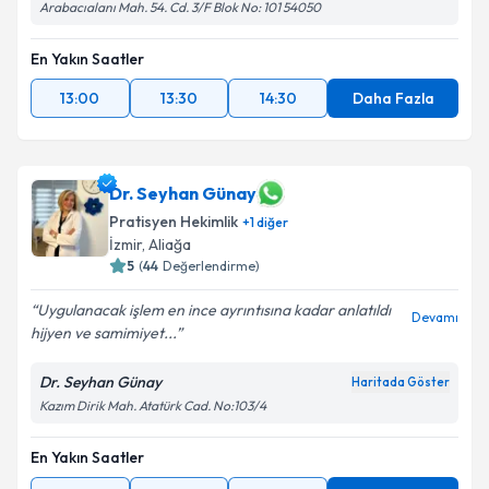
Arabacıalanı Mah. 54. Cd. 3/F Blok No: 101 54050
En Yakın Saatler
13:00
13:30
14:30
Daha Fazla
Dr. Seyhan Günay
Pratisyen Hekimlik
+
1
diğer
İzmir
, Aliağa
5
(
44
Değerlendirme)
Uygulanacak işlem en ince ayrıntısına kadar anlatıldı
Devamı
hijyen ve samimiyet...
Dr. Seyhan Günay
Haritada Göster
Kazım Dirik Mah. Atatürk Cad. No:103/4
En Yakın Saatler