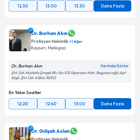
12:30
13:00
13:30
Daha Fazla
Dr. Burhan Akın
Pratisyen Hekimlik
+
1
diğer
Kayseri
, Melikgazi
Dr. Burhan Akın
Haritada Göster
Şht. Üst. Mustafa Şimşek Blv. No:105 Alparslan Mah. Başyazıcıoğlu Apt.
Köşk, Şht. Üst. A Blok 38100
En Yakın Saatler
12:20
12:40
13:00
Daha Fazla
Dr. Gülşah Aslan
Pratisyen Hekimlik