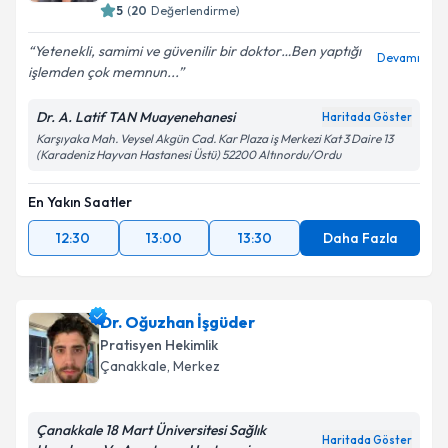
5
(
20
Değerlendirme)
Yetenekli, samimi ve güvenilir bir doktor…Ben yaptığı
Devamı
işlemden çok memnun...
Dr. A. Latif TAN Muayenehanesi
Haritada Göster
Karşıyaka Mah. Veysel Akgün Cad. Kar Plaza iş Merkezi Kat 3 Daire 13
(Karadeniz Hayvan Hastanesi Üstü) 52200 Altınordu/Ordu
En Yakın Saatler
12:30
13:00
13:30
Daha Fazla
Dr. Oğuzhan İşgüder
Pratisyen Hekimlik
Çanakkale
, Merkez
Çanakkale 18 Mart Üniversitesi Sağlık
Haritada Göster