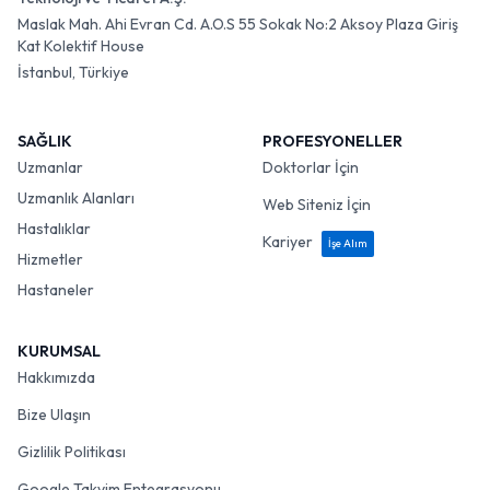
Maslak Mah. Ahi Evran Cd. A.O.S 55 Sokak No:2 Aksoy Plaza Giriş
Kat Kolektif House
İstanbul, Türkiye
SAĞLIK
PROFESYONELLER
Uzmanlar
Doktorlar İçin
Uzmanlık Alanları
Web Siteniz İçin
Hastalıklar
Kariyer
İşe Alım
Hizmetler
Hastaneler
KURUMSAL
Hakkımızda
Bize Ulaşın
Gizlilik Politikası
Google Takvim Entegrasyonu