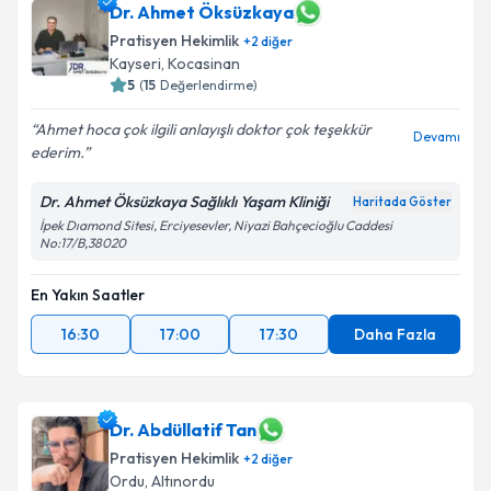
Dr. Ahmet Öksüzkaya
Pratisyen Hekimlik
+
2
diğer
Kayseri
, Kocasinan
5
(
15
Değerlendirme)
Ahmet hoca çok ilgili anlayışlı doktor çok teşekkür
Devamı
ederim.
Dr. Ahmet Öksüzkaya Sağlıklı Yaşam Kliniği
Haritada Göster
İpek Dıamond Sitesi, Erciyesevler, Niyazi Bahçecioğlu Caddesi
No:17/B,38020
En Yakın Saatler
16:30
17:00
17:30
Daha Fazla
Dr. Abdüllatif Tan
Pratisyen Hekimlik
+
2
diğer
Ordu
, Altınordu