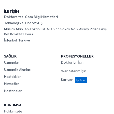
İLETİŞİM
Doktorsitesi Com Bilgi Hizmetleri
Teknoloji ve Ticaret A.Ş.
Maslak Mah. Ahi Evran Cd. A.O.S 55 Sokak No:2 Aksoy Plaza Giriş
Kat Kolektif House
İstanbul, Türkiye
SAĞLIK
PROFESYONELLER
Uzmanlar
Doktorlar İçin
Uzmanlık Alanları
Web Siteniz İçin
Hastalıklar
Kariyer
İşe Alım
Hizmetler
Hastaneler
KURUMSAL
Hakkımızda