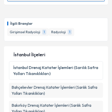
Doç. Dr. Hasan Baki Altınsoy
için randevu takvimi
talebi oluşturun. Size bu uzmandan randevu almanız
İlgili Branşlar
için bir takvim hazırlandığında e-posta ile
bilgilendireceğiz.
Girişimsel Radyoloji
Radyoloji
1
1
E-posta Adresiniz
İstanbul İlçeleri
Kişisel verilerimin işlenmesine ilişkin
Aydınlatma
İstanbul
Drenaj Katater İşlemleri (Sarılık Safra
Metni
'ni okudum ve kişisel verilerimin belirtilen
Yolları Tıkanıklıkları)
kapsamda işlenmesini kabul ediyorum.
Bahçelievler
Drenaj Katater İşlemleri (Sarılık Safra
Takvim Talebini Gönder
Yolları Tıkanıklıkları)
Bakırköy
Drenaj Katater İşlemleri (Sarılık Safra
Yolları Tıkanıklıkları)