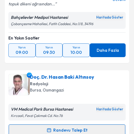
topuk dikeni ağrısından...
Bahçelievler Medipol Hastanesi
Haritada Göster
Çobançesme Mahallesi, Fatih Caddesi, No:1/8, 34196
En Yakın Saatler
Yarın
Yarın
Yarın
Daha Fazla
09:00
09:30
10:00
Doç. Dr. Hasan Baki Altınsoy
Radyoloji
Bursa
, Osmangazi
VM Medical Park Bursa Hastanesi
Haritada Göster
Kırcaali, Fevzi Çakmak Cd. No:76
Randevu Talep Et
Randevu Takvimi Talebi