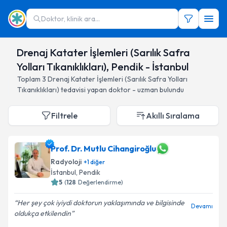
Doktor, klinik ara...
Drenaj Katater İşlemleri (Sarılık Safra
Yolları Tıkanıklıkları), Pendik - İstanbul
Toplam
3
Drenaj Katater İşlemleri (Sarılık Safra Yolları
Tıkanıklıkları)
tedavisi yapan doktor - uzman bulundu
Filtrele
Akıllı Sıralama
Prof. Dr. Mutlu Cihangiroğlu
Radyoloji
+
1
diğer
İstanbul
, Pendik
5
(
128
Değerlendirme)
Her şey çok iyiydi doktorun yaklaşımında ve bilgisinde
Devamı
oldukça etkilendin