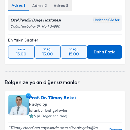
Adres
1
Adres
2
Adres
3
Özel Pendik Bölge Hastanesi
Haritada Göster
Doğu, Nevbahar Sk. No:1, 34890
En Yakın Saatler
Yarın
10 Ağu
10 Ağu
Daha Fazla
15:00
13:00
15:00
Bölgenize yakın diğer uzmanlar
Prof. Dr. Tümay Bekci
Radyoloji
İstanbul
, Bahçelievler
5
(
6
Değerlendirme)
Tümay Hoca' nın sayesinde uzun süredir çektiğim
Devamı