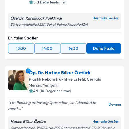
5
(
1
Değerlendirme)
Özel Dr. Karakucak Polikliniği
Haritada Göster
Eğriçam Mahallesi 2201 Sokak Palma Plaza No:12/A
En Yakın Saatler
13:30
14:00
14:30
Daha Fazla
Op. Dr. Hatice Bilkur Öztürk
Plastik Rekonstrüktif ve Estetik Cerrahi
Mersin
, Yenişehir
4.9
(
10
Değerlendirme)
I'm thinking of having liposuction, so I decided to
Devamı
meet...
Hatice Bilkur Öztürk
Haritada Göster
Güvenevler Mah. 1947Sk. No:25/1 Optima İş Merkezi K:7 D:16 Yenişehir