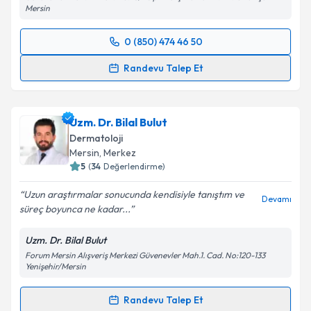
Mersin
0 (850) 474 46 50
Randevu Takvimi Talebi
Randevu Talep Et
Op. Dr. Hatice Bilkur Öztürk
için randevu takvimi
talebi oluşturun. Size bu uzmandan randevu almanız
Uzm. Dr. Bilal Bulut
için bir takvim hazırlandığında e-posta ile
bilgilendireceğiz.
Dermatoloji
Mersin
, Merkez
E-posta Adresiniz
5
(
34
Değerlendirme)
Uzun araştırmalar sonucunda kendisiyle tanıştım ve
Devamı
süreç boyunca ne kadar...
Kişisel verilerimin işlenmesine ilişkin
Aydınlatma
Uzm. Dr. Bilal Bulut
Metni
'ni okudum ve kişisel verilerimin belirtilen
Forum Mersin Alışveriş Merkezi Güvenevler Mah.1. Cad. No:120-133
kapsamda işlenmesini kabul ediyorum.
Yenişehir/Mersin
Randevu Talep Et
Takvim Talebini Gönder
Randevu Takvimi Talebi