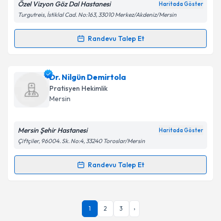
Özel Vizyon Göz Dal Hastanesi
Haritada Göster
Turgutreis, İstiklal Cad. No:163, 33010 Merkez/Akdeniz/Mersin
Kişisel verilerimin işlenmesine ilişkin
Aydınlatma
Randevu Talep Et
Randevu Takvimi Talebi
Metni
'ni okudum ve kişisel verilerimin belirtilen
kapsamda işlenmesini kabul ediyorum.
Uzm. Dr. Fatma Ülkü Çiçek
için randevu takvimi
Dr. Nilgün Demirtola
talebi oluşturun. Size bu uzmandan randevu almanız
Takvim Talebini Gönder
Pratisyen Hekimlik
için bir takvim hazırlandığında e-posta ile
Mersin
bilgilendireceğiz.
E-posta Adresiniz
Mersin Şehir Hastanesi
Haritada Göster
Çiftçiler, 96004. Sk. No:4, 33240 Toroslar/Mersin
Randevu Talep Et
Randevu Takvimi Talebi
Kişisel verilerimin işlenmesine ilişkin
Aydınlatma
Metni
'ni okudum ve kişisel verilerimin belirtilen
kapsamda işlenmesini kabul ediyorum.
Dr. Nilgün Demirtola
için randevu takvimi talebi
1
2
3
›
oluşturun. Size bu uzmandan randevu almanız için bir