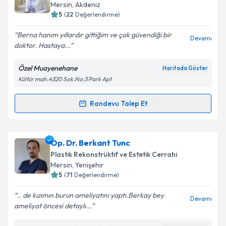
takvim hazırlandığında e-posta ile bilgilendireceğiz.
Mersin
, Akdeniz
5
(
22
Değerlendirme)
E-posta Adresiniz
Berna hanım yıllardır gittiğim ve çok güvendiği bir
Devamı
doktor. Hastaya...
Özel Muayenehane
Haritada Göster
Kişisel verilerimin işlenmesine ilişkin
Aydınlatma
Kültür mah.4320 Sok.No:3 Park Apt
Metni
'ni okudum ve kişisel verilerimin belirtilen
kapsamda işlenmesini kabul ediyorum.
Randevu Talep Et
Randevu Takvimi Talebi
Takvim Talebini Gönder
Uzm. Dr. Berna Gürol Sazan
için randevu takvimi
Op. Dr. Berkant Tunc
talebi oluşturun. Size bu uzmandan randevu almanız
Plastik Rekonstrüktif ve Estetik Cerrahi
için bir takvim hazırlandığında e-posta ile
Mersin
, Yenişehir
bilgilendireceğiz.
5
(
71
Değerlendirme)
E-posta Adresiniz
.. de kızımın burun ameliyatını yaptı.Berkay bey
Devamı
ameliyat öncesi detaylı...