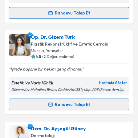
kapsamda işlenmesini kabul ediyorum.
Randevu Talep Et
Randevu Takvimi Talebi
Takvim Talebini Gönder
Uzm. Dr. Ufuk Kavuzlu
için randevu takvimi talebi
Op. Dr. Gizem Türk
oluşturun. Size bu uzmandan randevu almanız için bir
Plastik Rekonstrüktif ve Estetik Cerrahi
takvim hazırlandığında e-posta ile bilgilendireceğiz.
Mersin
, Yenişehir
4.5
(
2
Değerlendirme)
E-posta Adresiniz
İşinde başarılı bir hekim genç dinamik
Estetik Ve Varis Kliniği
Haritada Göster
Güvenevler Mahallesi Birinci Cadde No:133 İç Kapı:203 (Forum Avm İçi)
Kişisel verilerimin işlenmesine ilişkin
Aydınlatma
Metni
'ni okudum ve kişisel verilerimin belirtilen
kapsamda işlenmesini kabul ediyorum.
Randevu Talep Et
Randevu Takvimi Talebi
Takvim Talebini Gönder
Op. Dr. Gizem Türk
için randevu takvimi talebi
Uzm. Dr. Ayşegül Güney
oluşturun. Size bu uzmandan randevu almanız için bir
Dermatoloji