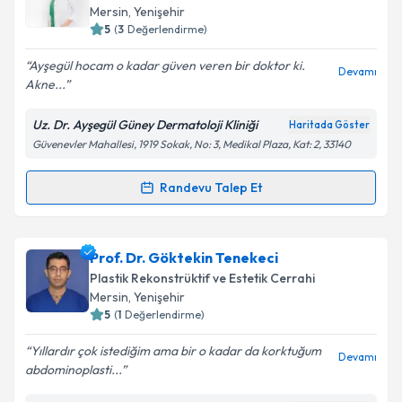
takvim hazırlandığında e-posta ile bilgilendireceğiz.
Mersin
, Yenişehir
5
(
3
Değerlendirme)
E-posta Adresiniz
Ayşegül hocam o kadar güven veren bir doktor ki.
Devamı
Akne...
Uz. Dr. Ayşegül Güney Dermatoloji Kliniği
Haritada Göster
Kişisel verilerimin işlenmesine ilişkin
Aydınlatma
Güvenevler Mahallesi, 1919 Sokak, No: 3, Medikal Plaza, Kat: 2, 33140
Metni
'ni okudum ve kişisel verilerimin belirtilen
kapsamda işlenmesini kabul ediyorum.
Randevu Talep Et
Randevu Takvimi Talebi
Takvim Talebini Gönder
Uzm. Dr. Ayşegül Güney
için randevu takvimi talebi
Prof. Dr. Göktekin Tenekeci
oluşturun. Size bu uzmandan randevu almanız için bir
Plastik Rekonstrüktif ve Estetik Cerrahi
takvim hazırlandığında e-posta ile bilgilendireceğiz.
Mersin
, Yenişehir
5
(
1
Değerlendirme)
E-posta Adresiniz
Yıllardır çok istediğim ama bir o kadar da korktuğum
Devamı
abdominoplasti...