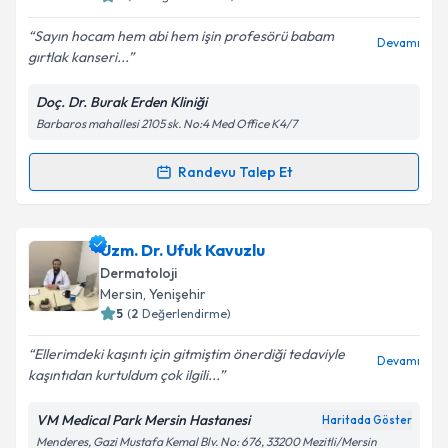
E-posta Adresiniz
Sayın hocam hem abi hem işin profesörü babam
Devamı
gırtlak kanseri...
Doç. Dr. Burak Erden Kliniği
Kişisel verilerimin işlenmesine ilişkin
Aydınlatma
Barbaros mahallesi 2105 sk. No:4 Med Office K4/7
Metni
'ni okudum ve kişisel verilerimin belirtilen
kapsamda işlenmesini kabul ediyorum.
Randevu Talep Et
Randevu Takvimi Talebi
Takvim Talebini Gönder
Doç. Dr. Burak Erden
için randevu takvimi talebi
Uzm. Dr. Ufuk Kavuzlu
oluşturun. Size bu uzmandan randevu almanız için bir
Dermatoloji
takvim hazırlandığında e-posta ile bilgilendireceğiz.
Mersin
, Yenişehir
5
(
2
Değerlendirme)
E-posta Adresiniz
Ellerimdeki kaşıntı için gitmiştim önerdiği tedaviyle
Devamı
kaşıntıdan kurtuldum çok ilgili...
VM Medical Park Mersin Hastanesi
Haritada Göster
Kişisel verilerimin işlenmesine ilişkin
Aydınlatma
Menderes, Gazi Mustafa Kemal Blv. No: 676, 33200 Mezitli/Mersin
Metni
'ni okudum ve kişisel verilerimin belirtilen