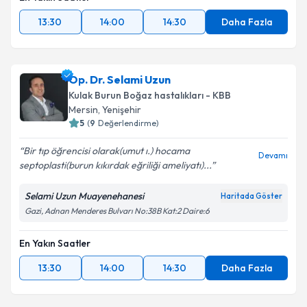
13:30
14:00
14:30
Daha Fazla
Op. Dr. Selami Uzun
Kulak Burun Boğaz hastalıkları - KBB
Mersin
, Yenişehir
5
(
9
Değerlendirme)
Bir tıp öğrencisi olarak(umut ı.) hocama
Devamı
septoplasti(burun kıkırdak eğriliği ameliyatı)...
Selami Uzun Muayenehanesi
Haritada Göster
Gazi, Adnan Menderes Bulvarı No:38B Kat:2 Daire:6
En Yakın Saatler
13:30
14:00
14:30
Daha Fazla