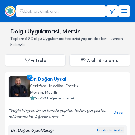
Doktor, klinik ara...
Dolgu Uygulamasi, Mersin
Toplam
69
Dolgu Uygulamasi
tedavisi yapan doktor - uzman
bulundu
Filtrele
Akıllı Sıralama
Dr. Doğan Uysal
Sertifikalı Medikal Estetik
Mersin
, Mezitli
5
(
252
Değerlendirme)
Sağlıklı hijyen bir ortamda yapılan tedavi gerçekten
Devamı
mükemmeldi. Ağrısız sızısız...
Dr. Doğan Uysal Kliniği
Haritada Göster