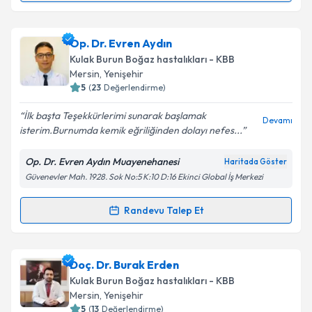
Uzm. Dr. Bilal Bulut
için randevu takvimi talebi
Op. Dr. Evren Aydın
oluşturun. Size bu uzmandan randevu almanız için bir
Kulak Burun Boğaz hastalıkları - KBB
takvim hazırlandığında e-posta ile bilgilendireceğiz.
Mersin
, Yenişehir
5
(
23
Değerlendirme)
E-posta Adresiniz
İlk başta Teşekkürlerimi sunarak başlamak
Devamı
isterim.Burnumda kemik eğriliğinden dolayı nefes...
Op. Dr. Evren Aydın Muayenehanesi
Haritada Göster
Kişisel verilerimin işlenmesine ilişkin
Aydınlatma
Güvenevler Mah. 1928. Sok No:5 K:10 D:16 Ekinci Global İş Merkezi
Metni
'ni okudum ve kişisel verilerimin belirtilen
kapsamda işlenmesini kabul ediyorum.
Randevu Talep Et
Randevu Takvimi Talebi
Takvim Talebini Gönder
Op. Dr. Evren Aydın
için randevu takvimi talebi
Doç. Dr. Burak Erden
oluşturun. Size bu uzmandan randevu almanız için bir
Kulak Burun Boğaz hastalıkları - KBB
takvim hazırlandığında e-posta ile bilgilendireceğiz.
Mersin
, Yenişehir
5
(
13
Değerlendirme)