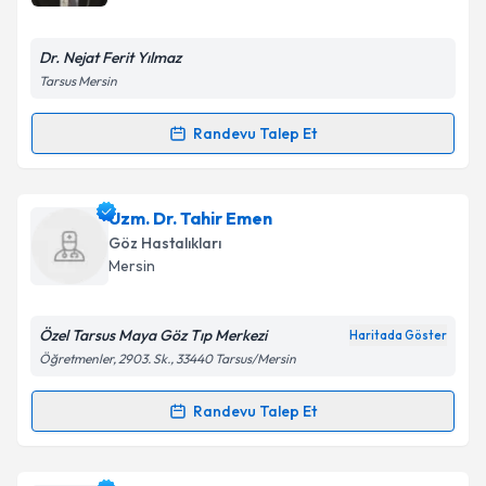
bilgilendireceğiz.
E-posta Adresiniz
Dr. Nejat Ferit Yılmaz
Tarsus Mersin
Randevu Talep Et
Randevu Takvimi Talebi
Kişisel verilerimin işlenmesine ilişkin
Aydınlatma
Metni
'ni okudum ve kişisel verilerimin belirtilen
kapsamda işlenmesini kabul ediyorum.
Dr. Nejat Ferit Yılmaz
için randevu takvimi talebi
Uzm. Dr. Tahir Emen
oluşturun. Size bu uzmandan randevu almanız için bir
Göz Hastalıkları
takvim hazırlandığında e-posta ile bilgilendireceğiz.
Takvim Talebini Gönder
Mersin
E-posta Adresiniz
Özel Tarsus Maya Göz Tıp Merkezi
Haritada Göster
Öğretmenler, 2903. Sk., 33440 Tarsus/Mersin
Kişisel verilerimin işlenmesine ilişkin
Aydınlatma
Randevu Talep Et
Randevu Takvimi Talebi
Metni
'ni okudum ve kişisel verilerimin belirtilen
kapsamda işlenmesini kabul ediyorum.