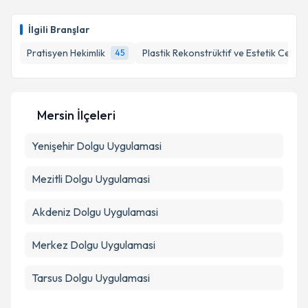
takvim hazırlandığında e-posta ile bilgilendireceğiz.
Takvim Talebini Gönder
E-posta Adresiniz
İlgili Branşlar
Pratisyen Hekimlik
Plastik Rekonstrüktif ve Estetik Cerrah
45
Kişisel verilerimin işlenmesine ilişkin
Aydınlatma
Metni
'ni okudum ve kişisel verilerimin belirtilen
Mersin İlçeleri
kapsamda işlenmesini kabul ediyorum.
Yenişehir
Dolgu Uygulamasi
Takvim Talebini Gönder
Mezitli
Dolgu Uygulamasi
Akdeniz
Dolgu Uygulamasi
Merkez
Dolgu Uygulamasi
Tarsus
Dolgu Uygulamasi