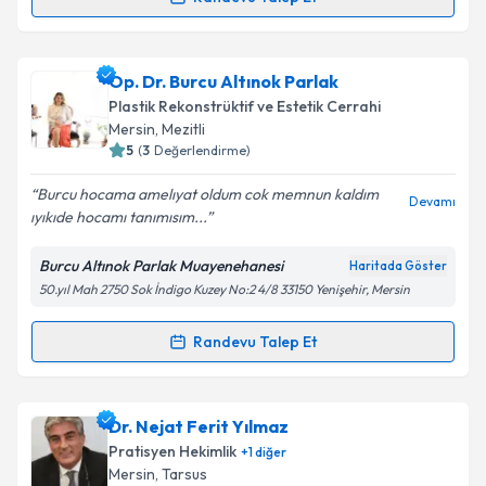
Takvim Talebini Gönder
Randevu Takvimi Talebi
Op. Dr. Mehmet Doğan
için randevu takvimi talebi
Op. Dr. Burcu Altınok Parlak
oluşturun. Size bu uzmandan randevu almanız için bir
Plastik Rekonstrüktif ve Estetik Cerrahi
takvim hazırlandığında e-posta ile bilgilendireceğiz.
Mersin
, Mezitli
5
(
3
Değerlendirme)
E-posta Adresiniz
Burcu hocama amelıyat oldum cok memnun kaldım
Devamı
ıyıkıde hocamı tanımısım...
Burcu Altınok Parlak Muayenehanesi
Haritada Göster
Kişisel verilerimin işlenmesine ilişkin
Aydınlatma
50.yıl Mah 2750 Sok İndigo Kuzey No:2 4/8 33150 Yenişehir, Mersin
Metni
'ni okudum ve kişisel verilerimin belirtilen
kapsamda işlenmesini kabul ediyorum.
Randevu Talep Et
Randevu Takvimi Talebi
Takvim Talebini Gönder
Op. Dr. Burcu Altınok Parlak
için randevu takvimi
Dr. Nejat Ferit Yılmaz
talebi oluşturun. Size bu uzmandan randevu almanız
Pratisyen Hekimlik
+
1
diğer
için bir takvim hazırlandığında e-posta ile
Mersin
, Tarsus