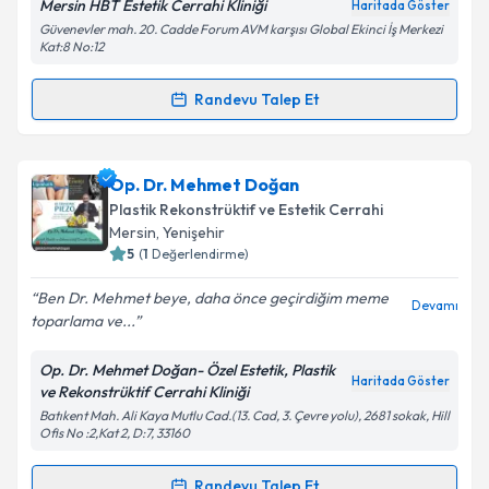
Mersin HBT Estetik Cerrahi Kliniği
Haritada Göster
Güvenevler mah. 20. Cadde Forum AVM karşısı Global Ekinci İş Merkezi
Kişisel verilerimin işlenmesine ilişkin
Aydınlatma
Kat:8 No:12
Metni
'ni okudum ve kişisel verilerimin belirtilen
kapsamda işlenmesini kabul ediyorum.
Randevu Talep Et
Randevu Takvimi Talebi
Takvim Talebini Gönder
Op. Dr. Berkant Tunc
için randevu takvimi talebi
Op. Dr. Mehmet Doğan
oluşturun. Size bu uzmandan randevu almanız için bir
Plastik Rekonstrüktif ve Estetik Cerrahi
takvim hazırlandığında e-posta ile bilgilendireceğiz.
Mersin
, Yenişehir
5
(
1
Değerlendirme)
E-posta Adresiniz
Ben Dr. Mehmet beye, daha önce geçirdiğim meme
Devamı
toparlama ve...
Op. Dr. Mehmet Doğan- Özel Estetik, Plastik
Kişisel verilerimin işlenmesine ilişkin
Aydınlatma
Haritada Göster
ve Rekonstrüktif Cerrahi Kliniği
Metni
'ni okudum ve kişisel verilerimin belirtilen
Batıkent Mah. Ali Kaya Mutlu Cad.(13. Cad, 3. Çevre yolu), 2681 sokak, Hill
kapsamda işlenmesini kabul ediyorum.
Ofis No :2,Kat 2, D:7, 33160
Randevu Talep Et