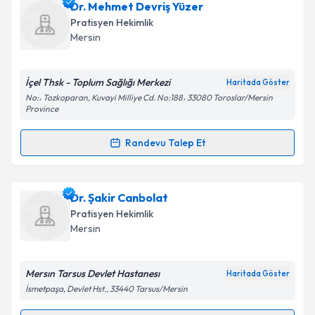
Uzm. Dr. Tahir Emen
için randevu takvimi talebi
Dr. Mehmet Devriş Yüzer
oluşturun. Size bu uzmandan randevu almanız için bir
Takvim Talebini Gönder
Pratisyen Hekimlik
takvim hazırlandığında e-posta ile bilgilendireceğiz.
Mersin
E-posta Adresiniz
İçel Thsk - Toplum Sağlığı Merkezi
Haritada Göster
No:، Tozkoparan, Kuvayi Milliye Cd. No:188، 33080 Toroslar/Mersin
Province
Kişisel verilerimin işlenmesine ilişkin
Aydınlatma
Randevu Talep Et
Metni
'ni okudum ve kişisel verilerimin belirtilen
Randevu Takvimi Talebi
kapsamda işlenmesini kabul ediyorum.
Dr. Mehmet Devriş Yüzer
için randevu takvimi talebi
Dr. Şakir Canbolat
Takvim Talebini Gönder
oluşturun. Size bu uzmandan randevu almanız için bir
Pratisyen Hekimlik
takvim hazırlandığında e-posta ile bilgilendireceğiz.
Mersin
E-posta Adresiniz
Mersın Tarsus Devlet Hastanesı
Haritada Göster
İsmetpaşa, Devlet Hst., 33440 Tarsus/Mersin