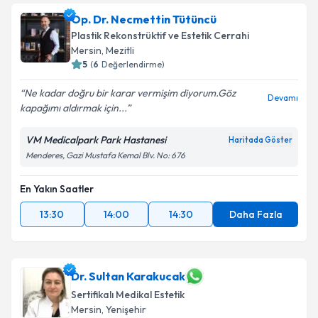
Op. Dr. Necmettin Tütüncü
Plastik Rekonstrüktif ve Estetik Cerrahi
Mersin
, Mezitli
5
(
6
Değerlendirme)
Ne kadar doğru bir karar vermişim diyorum.Göz
Devamı
kapağımı aldırmak için...
VM Medicalpark Park Hastanesi
Haritada Göster
Menderes, Gazi Mustafa Kemal Blv. No: 676
En Yakın Saatler
13:30
14:00
14:30
Daha Fazla
Dr. Sultan Karakucak
Sertifikalı Medikal Estetik
Mersin
, Yenişehir