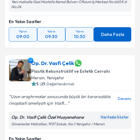
Yeni mahalle Gazi Mustafa Kemal Bulvarı Ofisium İş Merkezi No:665 K:6
No:24
En Yakın Saatler
Yarın
Yarın
Yarın
Daha Fazla
09:00
09:30
10:30
Op. Dr. Vasfi Çelik
Plastik Rekonstrüktif ve Estetik Cerrahi
Mersin
, Yenişehir
5
(
25
Değerlendirme)
Uzun araştırmalar sonucunda büyük bir kararsızlıkla
Devamı
rinoplasti ameliyatı için Vasfi...
Op. Dr. Vasfi Çelik Özel Muayenehane
Haritada Göster
Güvenevler Mahallesi, 1937 Sokak, No:1 Yenişehir / Mersin
En Yakın Saatler