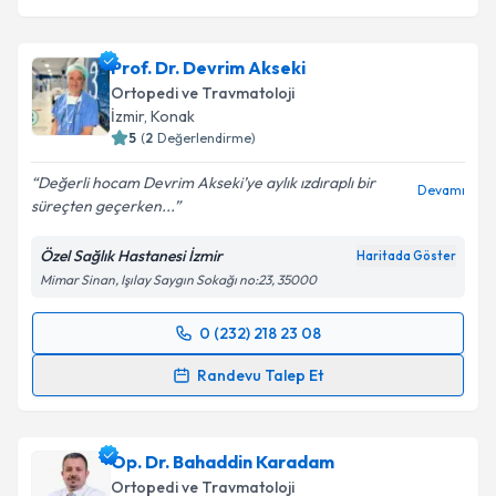
Prof. Dr. Devrim Akseki
Ortopedi ve Travmatoloji
İzmir
, Konak
5
(
2
Değerlendirme)
Değerli hocam Devrim Akseki’ye aylık ızdıraplı bir
Devamı
süreçten geçerken...
Özel Sağlık Hastanesi İzmir
Haritada Göster
Mimar Sinan, Işılay Saygın Sokağı no:23, 35000
0 (232) 218 23 08
Randevu Takvimi Talebi
Randevu Talep Et
Prof. Dr. Devrim Akseki
için randevu takvimi talebi
oluşturun. Size bu uzmandan randevu almanız için bir
Op. Dr. Bahaddin Karadam
takvim hazırlandığında e-posta ile bilgilendireceğiz.
Ortopedi ve Travmatoloji