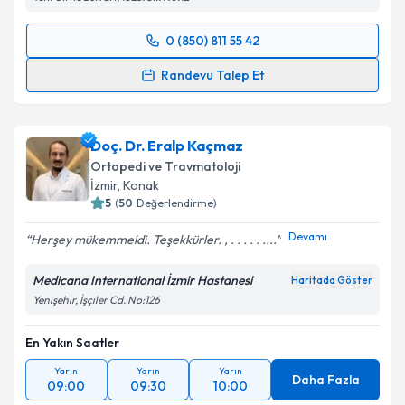
0 (850) 811 55 42
Randevu Takvimi Talebi
Randevu Talep Et
Doç. Dr. Serkan Erkuş
için randevu takvimi talebi
oluşturun. Size bu uzmandan randevu almanız için bir
Doç. Dr. Eralp Kaçmaz
takvim hazırlandığında e-posta ile bilgilendireceğiz.
Ortopedi ve Travmatoloji
E-posta Adresiniz
İzmir
, Konak
5
(
50
Değerlendirme)
Devamı
Herşey mükemmeldi. Teşekkürler. , . . . . . ....
Kişisel verilerimin işlenmesine ilişkin
Aydınlatma
Medicana International İzmir Hastanesi
Haritada Göster
Metni
'ni okudum ve kişisel verilerimin belirtilen
Yenişehir, İşçiler Cd. No:126
kapsamda işlenmesini kabul ediyorum.
En Yakın Saatler
Takvim Talebini Gönder
Yarın
Yarın
Yarın
Daha Fazla
09:00
09:30
10:00