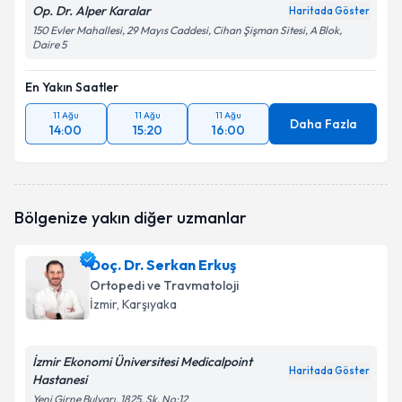
Op. Dr. Alper Karalar
Haritada Göster
150 Evler Mahallesi, 29 Mayıs Caddesi, Cihan Şişman Sitesi, A Blok,
Daire 5
En Yakın Saatler
11 Ağu
11 Ağu
11 Ağu
Daha Fazla
14:00
15:20
16:00
Bölgenize yakın diğer uzmanlar
Doç. Dr. Serkan Erkuş
Ortopedi ve Travmatoloji
İzmir
, Karşıyaka
İzmir Ekonomi Üniversitesi Medicalpoint
Haritada Göster
Hastanesi
Yeni Girne Bulvarı, 1825. Sk. No:12