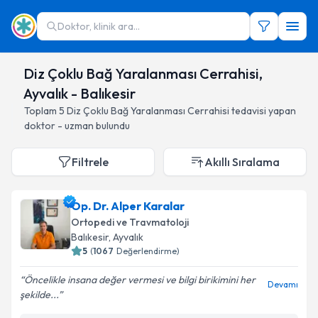
Doktor, klinik ara...
Diz Çoklu Bağ Yaralanması Cerrahisi,
Ayvalık - Balıkesir
Toplam
5
Diz Çoklu Bağ Yaralanması Cerrahisi
tedavisi yapan
doktor - uzman bulundu
Filtrele
Akıllı Sıralama
Op. Dr. Alper Karalar
Ortopedi ve Travmatoloji
Balıkesir
, Ayvalık
5
(
1067
Değerlendirme)
Öncelikle insana değer vermesi ve bilgi birikimini her
Devamı
şekilde...