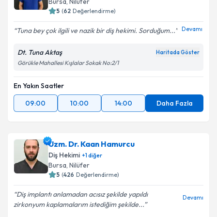
Bursa
, Nilüfer
5
(
62
Değerlendirme)
Devamı
Tuna bey çok ilgili ve nazik bir diş hekimi. Sorduğum...
Dt. Tuna Aktaş
Haritada Göster
Görükle Mahallesi Kışlalar Sokak No:2/1
En Yakın Saatler
09:00
10:00
14:00
Daha Fazla
Uzm. Dr. Kaan Hamurcu
Diş Hekimi
+
1
diğer
Bursa
, Nilüfer
5
(
426
Değerlendirme)
Diş implantı anlamadan acısız şekilde yapıldı
Devamı
zirkonyum kaplamalarım istediğim şekilde...