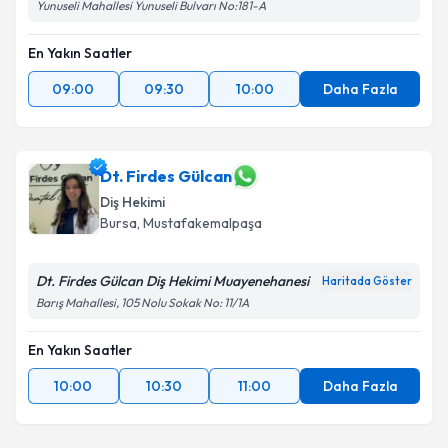
Yunuseli Mahallesi Yunuseli Bulvarı No:181-A
En Yakın Saatler
09:00
09:30
10:00
Daha Fazla
Dt. Firdes Gülcan
Diş Hekimi
Bursa
, Mustafakemalpaşa
Dt. Firdes Gülcan Diş Hekimi Muayenehanesi
Haritada Göster
Barış Mahallesi, 105 Nolu Sokak No: 11/1A
En Yakın Saatler
10:00
10:30
11:00
Daha Fazla