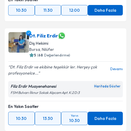
10:30
11:30
12:00
Daha Fazla
Dt. Filiz Erdir
Diş Hekimi
Bursa
, Nilüfer
5
(
68
Değerlendirme)
Dt. Filiz Erdir ve ekibine teşekkür ler. Herşey çok
Devamı
profesyonelce...
Filiz Erdir Muayenehanesi
Haritada Göster
FSM Bulvarı İlknur Sokak Alpcam Apt. K:2 D:3
En Yakın Saatler
Yarın
10:30
13:30
Daha Fazla
10:30