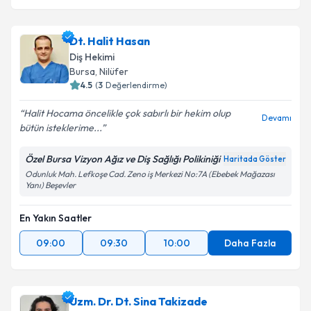
Dt. Halit Hasan
Diş Hekimi
Bursa
, Nilüfer
4.5
(
3
Değerlendirme)
Halit Hocama öncelikle çok sabırlı bir hekim olup
Devamı
bütün isteklerime...
Özel Bursa Vizyon Ağız ve Diş Sağlığı Polikiniği
Haritada Göster
Odunluk Mah. Lefkoşe Cad. Zeno iş Merkezi No:7A (Ebebek Mağazası
Yanı) Beşevler
En Yakın Saatler
09:00
09:30
10:00
Daha Fazla
Uzm. Dr. Dt. Sina Takizade