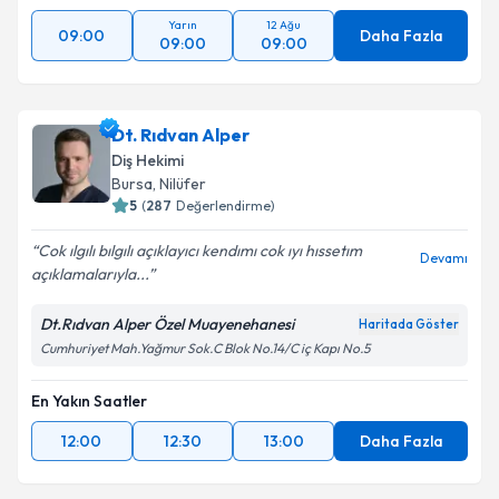
Yarın
12 Ağu
09:00
Daha Fazla
09:00
09:00
Dt. Rıdvan Alper
Diş Hekimi
Bursa
, Nilüfer
5
(
287
Değerlendirme)
Cok ılgılı bılgılı açıklayıcı kendımı cok ıyı hıssetım
Devamı
açıklamalarıyla...
Dt.Rıdvan Alper Özel Muayenehanesi
Haritada Göster
Cumhuriyet Mah.Yağmur Sok.C Blok No.14/C iç Kapı No.5
En Yakın Saatler
12:00
12:30
13:00
Daha Fazla