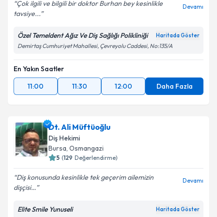
Çok ilgili ve bilgili bir doktor Burhan bey kesinlikle
Devamı
tavsiye...
Özel Temeldent Ağız Ve Diş Sağlığı Polikliniği
Haritada Göster
Demirtaş Cumhuriyet Mahallesi, Çevreyolu Caddesi, No:135/A
En Yakın Saatler
11:00
11:30
12:00
Daha Fazla
Dt. Ali Müftüoğlu
Diş Hekimi
Bursa
, Osmangazi
5
(
129
Değerlendirme)
Diş konusunda kesinlikle tek geçerim ailemizin
Devamı
dişçisi…
Elite Smile Yunuseli
Haritada Göster