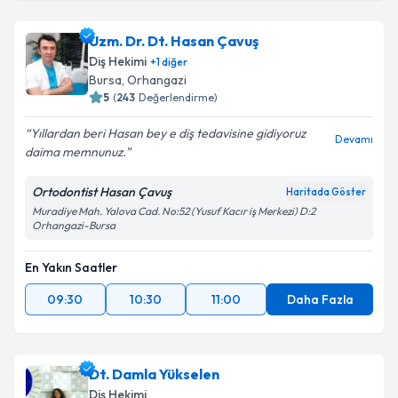
Uzm. Dr. Dt. Hasan Çavuş
Diş Hekimi
+
1
diğer
Bursa
, Orhangazi
5
(
243
Değerlendirme)
Yıllardan beri Hasan bey e diş tedavisine gidiyoruz
Devamı
daima memnunuz.
Ortodontist Hasan Çavuş
Haritada Göster
Muradiye Mah. Yalova Cad. No:52 (Yusuf Kacır iş Merkezi) D:2
Orhangazi-Bursa
En Yakın Saatler
09:30
10:30
11:00
Daha Fazla
Dt. Damla Yükselen
Diş Hekimi