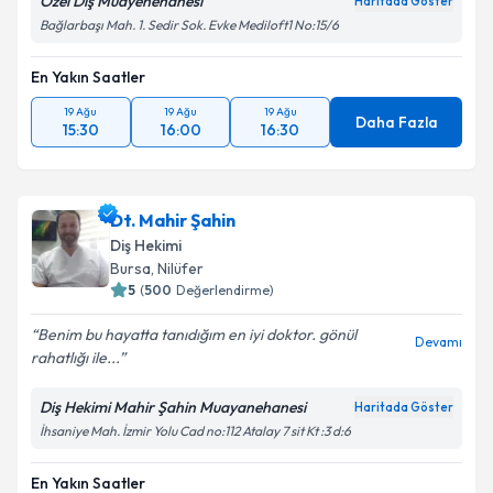
Özel Diş Muayenehanesi
Haritada Göster
Bağlarbaşı Mah. 1. Sedir Sok. Evke Mediloft1 No:15/6
En Yakın Saatler
19 Ağu
19 Ağu
19 Ağu
Daha Fazla
15:30
16:00
16:30
Dt. Mahir Şahin
Diş Hekimi
Bursa
, Nilüfer
5
(
500
Değerlendirme)
Benim bu hayatta tanıdığım en iyi doktor. gönül
Devamı
rahatlığı ile...
Diş Hekimi Mahir Şahin Muayanehanesi
Haritada Göster
İhsaniye Mah. İzmir Yolu Cad no:112 Atalay 7 sit Kt :3 d:6
En Yakın Saatler