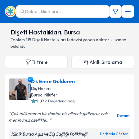
Doktor, klinik ara...
Dişeti Hastalıkları, Bursa
Toplam
115
Dişeti Hastalıkları
tedavisi yapan doktor - uzman
bulundu
Filtrele
Akıllı Sıralama
Dt. Emre Güldüren
Diş Hekimi
Bursa
, Nilüfer
5
(
179
Değerlendirme)
Çok mükemmel bir doktor biz ailecek gidiyoruz cok
Devamı
memnunuz özellikle...
Klinik Bursa Ağız ve Diş Sağlığı Polikliniği
Haritada Göster