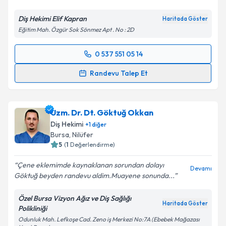
Kişisel verilerimin işlenmesine ilişkin
Aydınlatma
Metni
'ni okudum ve kişisel verilerimin belirtilen
Diş Hekimi Elif Kapran
Haritada Göster
kapsamda işlenmesini kabul ediyorum.
Eğitim Mah. Özgür Sok Sönmez Apt . No : 2D
Takvim Talebini Gönder
0 537 551 05 14
Randevu Takvimi Talebi
Randevu Talep Et
Dt. Elif Kapran
için randevu takvimi talebi oluşturun.
Size bu uzmandan randevu almanız için bir takvim
Uzm. Dr. Dt. Göktuğ Okkan
hazırlandığında e-posta ile bilgilendireceğiz.
Diş Hekimi
+
1
diğer
E-posta Adresiniz
Bursa
, Nilüfer
5
(
1
Değerlendirme)
Çene eklemimde kaynaklanan sorundan dolayı
Devamı
Göktuğ beyden randevu aldim.Muayene sonunda...
Kişisel verilerimin işlenmesine ilişkin
Aydınlatma
Metni
'ni okudum ve kişisel verilerimin belirtilen
Özel Bursa Vizyon Ağız ve Diş Sağlığı
kapsamda işlenmesini kabul ediyorum.
Haritada Göster
Polikliniği
Odunluk Mah. Lefkoşe Cad. Zeno iş Merkezi No:7A (Ebebek Mağazası