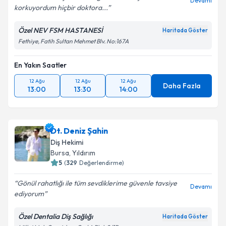
Devamı
korkuyordum hiçbir doktora...
Özel NEV FSM HASTANESİ
Haritada Göster
Fethiye, Fatih Sultan Mehmet Blv. No:167A
En Yakın Saatler
12 Ağu
12 Ağu
12 Ağu
Daha Fazla
13:00
13:30
14:00
Dt. Deniz Şahin
Diş Hekimi
Bursa
, Yıldırım
5
(
329
Değerlendirme)
Gönül rahatlığı ile tüm sevdiklerime güvenle tavsiye
Devamı
ediyorum
Özel Dentalia Diş Sağlığı
Haritada Göster