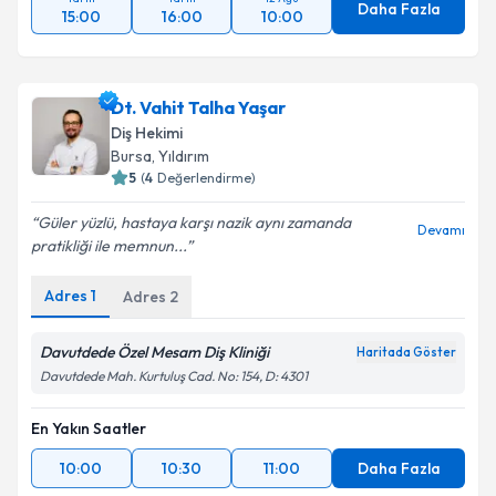
Daha Fazla
15:00
16:00
10:00
Dt. Vahit Talha Yaşar
Diş Hekimi
Bursa
, Yıldırım
5
(
4
Değerlendirme)
Güler yüzlü, hastaya karşı nazik aynı zamanda
Devamı
pratikliği ile memnun...
Adres
1
Adres
2
Davutdede Özel Mesam Diş Kliniği
Haritada Göster
Davutdede Mah. Kurtuluş Cad. No: 154, D: 4301
En Yakın Saatler
10:00
10:30
11:00
Daha Fazla