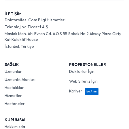
İLETİŞİM
Doktorsitesi Com Bilgi Hizmetleri
Teknoloji ve Ticaret A.Ş.
Maslak Mah. Ahi Evran Cd. A.O.S 55 Sokak No:2 Aksoy Plaza Giriş
Kat Kolektif House
İstanbul, Türkiye
SAĞLIK
PROFESYONELLER
Uzmanlar
Doktorlar İçin
Uzmanlık Alanları
Web Siteniz İçin
Hastalıklar
Kariyer
İşe Alım
Hizmetler
Hastaneler
KURUMSAL
Hakkımızda