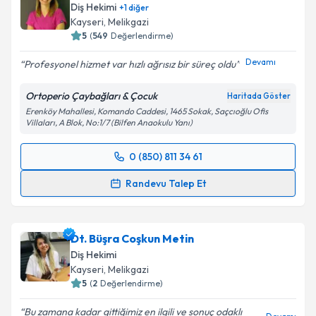
Diş Hekimi
+
1
diğer
Kayseri
, Melikgazi
5
(
549
Değerlendirme)
Devamı
Profesyonel hizmet var hızlı ağrısız bir süreç oldu
Ortoperio Çaybağları & Çocuk
Haritada Göster
Erenköy Mahallesi, Komando Caddesi, 1465 Sokak, Saçcıoğlu Ofis
Villaları, A Blok, No:1/7 (Bilfen Anaokulu Yanı)
0 (850) 811 34 61
Randevu Takvimi Talebi
Randevu Talep Et
Dr. Dt. Güldağ Herdem
için randevu takvimi talebi
oluşturun. Size bu uzmandan randevu almanız için bir
Dt. Büşra Coşkun Metin
takvim hazırlandığında e-posta ile bilgilendireceğiz.
Diş Hekimi
E-posta Adresiniz
Kayseri
, Melikgazi
5
(
2
Değerlendirme)
Bu zamana kadar gittiğimiz en ilgili ve sonuç odaklı