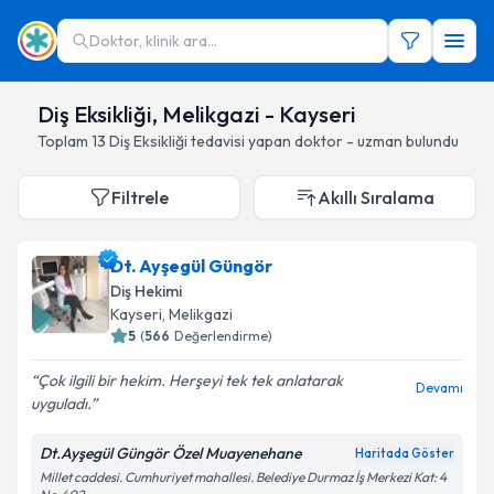
Doktor, klinik ara...
Diş Eksikliği, Melikgazi - Kayseri
Toplam
13
Diş Eksikliği
tedavisi yapan doktor - uzman bulundu
Filtrele
Akıllı Sıralama
Dt. Ayşegül Güngör
Diş Hekimi
Kayseri
, Melikgazi
5
(
566
Değerlendirme)
Çok ilgili bir hekim. Herşeyi tek tek anlatarak
Devamı
uyguladı.
Dt.Ayşegül Güngör Özel Muayenehane
Haritada Göster
Millet caddesi. Cumhuriyet mahallesi. Belediye Durmaz İş Merkezi Kat: 4