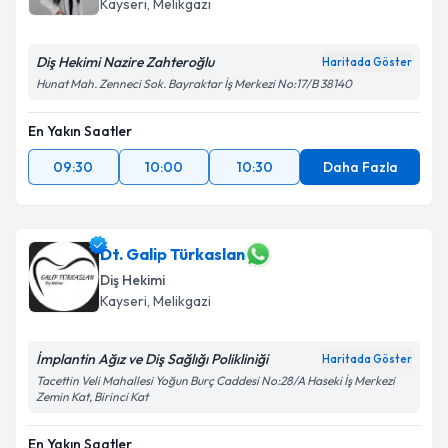
Kayseri
, Melikgazi
Diş Hekimi Nazire Zahteroğlu
Haritada Göster
Hunat Mah. Zenneci Sok. Bayraktar İş Merkezi No:17/B 38140
En Yakın Saatler
09:30
10:00
10:30
Daha Fazla
Dt. Galip Türkaslan
Diş Hekimi
Kayseri
, Melikgazi
İmplantin Ağız ve Diş Sağlığı Polikliniği
Haritada Göster
Tacettin Veli Mahallesi Yoğun Burç Caddesi No:28/A Haseki İş Merkezi
Zemin Kat, Birinci Kat
En Yakın Saatler