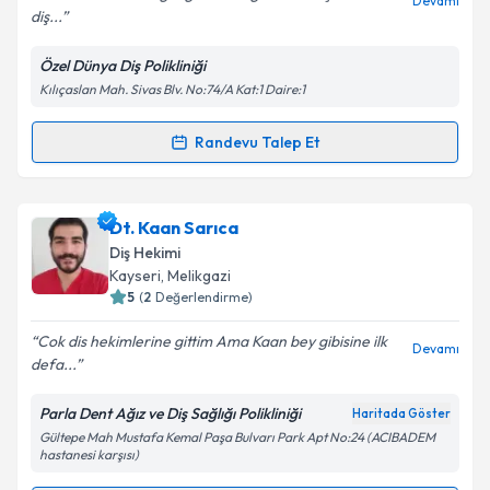
Devamı
diş...
Kişisel verilerimin işlenmesine ilişkin
Aydınlatma
Metni
'ni okudum ve kişisel verilerimin belirtilen
Özel Dünya Diş Polikliniği
kapsamda işlenmesini kabul ediyorum.
Kılıçaslan Mah. Sivas Blv. No:74/A Kat:1 Daire:1
Takvim Talebini Gönder
Randevu Talep Et
Randevu Takvimi Talebi
Dt. Büşra Coşkun Metin
için randevu takvimi talebi
Dt. Kaan Sarıca
oluşturun. Size bu uzmandan randevu almanız için bir
Diş Hekimi
takvim hazırlandığında e-posta ile bilgilendireceğiz.
Kayseri
, Melikgazi
5
(
2
Değerlendirme)
E-posta Adresiniz
Cok dis hekimlerine gittim Ama Kaan bey gibisine ilk
Devamı
defa...
Parla Dent Ağız ve Diş Sağlığı Polikliniği
Haritada Göster
Kişisel verilerimin işlenmesine ilişkin
Aydınlatma
Gültepe Mah Mustafa Kemal Paşa Bulvarı Park Apt No:24 (ACIBADEM
Metni
'ni okudum ve kişisel verilerimin belirtilen
hastanesi karşısı)
kapsamda işlenmesini kabul ediyorum.