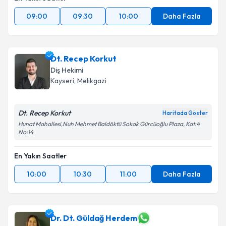
09:00
09:30
10:00
Daha Fazla
Dt. Recep Korkut
Diş Hekimi
Kayseri
, Melikgazi
Dt. Recep Korkut
Haritada Göster
Hunat Mahallesi,Nuh Mehmet Baldöktü Sokak Gürcüoğlu Plaza, Kat:4
No:14
En Yakın Saatler
10:00
10:30
11:00
Daha Fazla
Dr. Dt. Güldağ Herdem