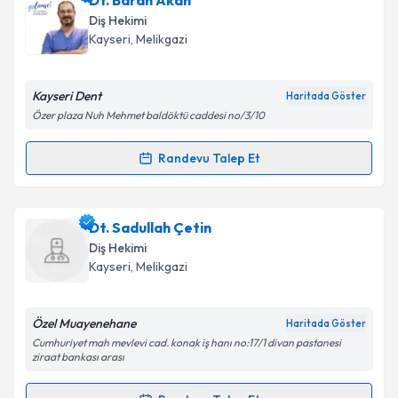
Dt. Baran Akan
oluşturun. Size bu uzmandan randevu almanız için bir
Diş Hekimi
takvim hazırlandığında e-posta ile bilgilendireceğiz.
Kayseri
, Melikgazi
E-posta Adresiniz
Kayseri Dent
Haritada Göster
Özer plaza Nuh Mehmet baldöktü caddesi no/3/10
Kişisel verilerimin işlenmesine ilişkin
Aydınlatma
Randevu Talep Et
Randevu Takvimi Talebi
Metni
'ni okudum ve kişisel verilerimin belirtilen
kapsamda işlenmesini kabul ediyorum.
Dt. Baran Akan
için randevu takvimi talebi oluşturun.
Dt. Sadullah Çetin
Size bu uzmandan randevu almanız için bir takvim
Takvim Talebini Gönder
Diş Hekimi
hazırlandığında e-posta ile bilgilendireceğiz.
Kayseri
, Melikgazi
E-posta Adresiniz
Özel Muayenehane
Haritada Göster
Cumhuriyet mah mevlevi cad. konak iş hanı no:17/1 divan pastanesi
ziraat bankası arası
Kişisel verilerimin işlenmesine ilişkin
Aydınlatma