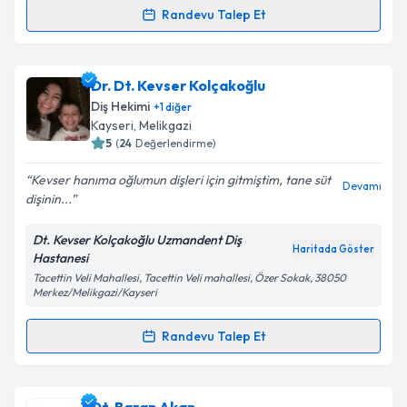
Randevu Talep Et
Randevu Takvimi Talebi
Takvim Talebini Gönder
Dt. Kaan Sarıca
için randevu takvimi talebi oluşturun.
Dr. Dt. Kevser Kolçakoğlu
Size bu uzmandan randevu almanız için bir takvim
Diş Hekimi
+
1
diğer
hazırlandığında e-posta ile bilgilendireceğiz.
Kayseri
, Melikgazi
5
(
24
Değerlendirme)
E-posta Adresiniz
Kevser hanıma oğlumun dişleri için gitmiştim, tane süt
Devamı
dişinin...
Dt. Kevser Kolçakoğlu Uzmandent Diş
Kişisel verilerimin işlenmesine ilişkin
Aydınlatma
Haritada Göster
Hastanesi
Metni
'ni okudum ve kişisel verilerimin belirtilen
Tacettin Veli Mahallesi, Tacettin Veli mahallesi, Özer Sokak, 38050
kapsamda işlenmesini kabul ediyorum.
Merkez/Melikgazi/Kayseri
Randevu Talep Et
Takvim Talebini Gönder
Randevu Takvimi Talebi
Dr. Dt. Kevser Kolçakoğlu
için randevu takvimi talebi