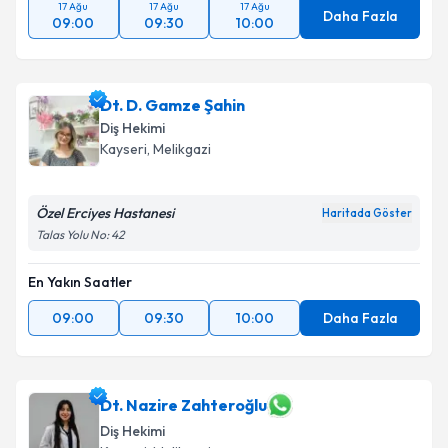
17 Ağu
17 Ağu
17 Ağu
Daha Fazla
09:00
09:30
10:00
Dt. D. Gamze Şahin
Diş Hekimi
Kayseri
, Melikgazi
Özel Erciyes Hastanesi
Haritada Göster
Talas Yolu No: 42
En Yakın Saatler
09:00
09:30
10:00
Daha Fazla
Dt. Nazire Zahteroğlu
Diş Hekimi