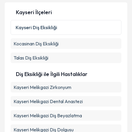
Kayseri İlçeleri
Kişisel verilerimin işlenmesine ilişkin
Aydınlatma
Metni
'ni okudum ve kişisel verilerimin belirtilen
Kayseri
Diş Eksikliği
kapsamda işlenmesini kabul ediyorum.
Kocasinan
Diş Eksikliği
Takvim Talebini Gönder
Talas
Diş Eksikliği
Diş Eksikliği ile İlgili Hastalıklar
Kayseri Melikgazi Zirkonyum
Kayseri Melikgazi Dental Anastezi
Kayseri Melikgazi Diş Beyazlatma
Kayseri Melikgazi Diş Dolgusu