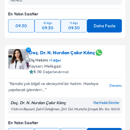
No:402
En Yakın Saatler
10 Ağu
11 Ağu
09:30
Daha Fazla
09:30
09:30
Doç. Dr. N. Nurdan Çakır Kılınç
Diş Hekimi
+
1
diğer
Kayseri
, Melikgazi
5
(
10
Değerlendirme)
Kendisi çok bilgili ve deneyimli bir hekim. Hastaya
Devamı
yapılacak işlemleri...
Doç. Dr. N. Nurdan Çakır Kılınç
Haritada Göster
Yıldırım Beyazıt, Şehit Üsteğmen, Şht. Üst. Mustafa Şimşek Blv. No: 160/A
En Yakın Saatler