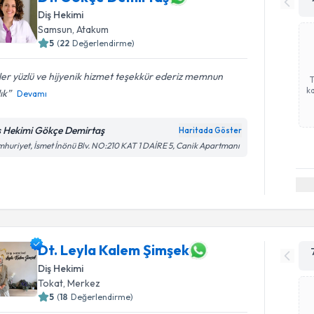
Diş Hekimi
Samsun
, Atakum
5
(
22
Değerlendirme)
er yüzlü ve hijyenik hizmet teşekkür ederiz memnun
ka
ık
Devamı
ş Hekimi Gökçe Demirtaş
Haritada Göster
huriyet, İsmet İnönü Blv. NO:210 KAT 1 DAİRE 5, Canik Apartmanı
Dt. Leyla Kalem Şimşek
Diş Hekimi
Tokat
, Merkez
5
(
18
Değerlendirme)