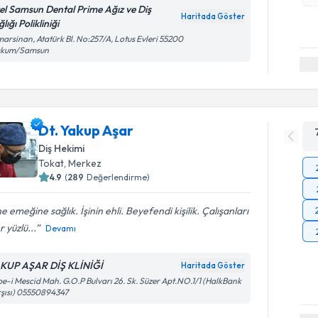
el Samsun Dental Prime Ağız ve Diş
Haritada Göster
lığı Polikliniği
arsinan, Atatürk Bl. No:257/A, Lotus Evleri 55200
akum/Samsun
Dt. Yakup Aşar
Diş Hekimi
Tokat
, Merkez
4.9
(
289
Değerlendirme)
ne emeğine sağlık. İşinin ehli. Beyefendi kişilik. Çalışanları
r yüzlü...
Devamı
KUP AŞAR DİŞ KLİNİĞİ
Haritada Göster
e-i Mescid Mah. G.O.P Bulvarı 26. Sk. Süzer Apt.NO.1/1 (HalkBank
şısı) 05550894347