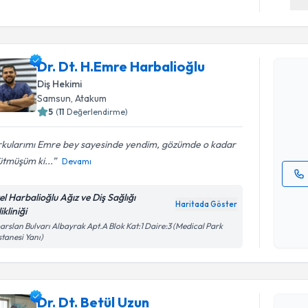
Randevu T
Dr. Dt. H.Emre Harbalioğlu
Dr. Dt. H.
Diş Hekimi
oluşturun. 
Samsun
, Atakum
hazırlandığ
5
(
11
Değerlendirme)
E-posta Ad
rkularımı Emre bey sayesinde yendim, gözümde o kadar
tmüşüm ki...
Devamı
Kişisel
el Harbalioğlu Ağız ve Diş Sağlığı
Haritada Göster
okudum
ikliniği
işlenm
arslan Bulvarı Albayrak Apt.A Blok Kat:1 Daire:3 (Medical Park
tanesi Yanı)
Randevu T
Dr. Dt. Betül Uzun
Dr. Dt. Be