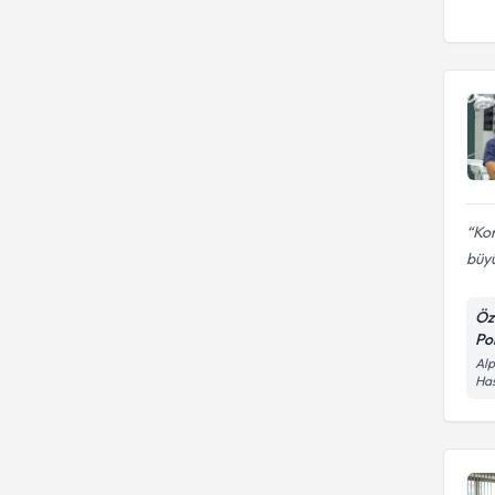
Ko
büyü
Öz
Pol
Alp
Has