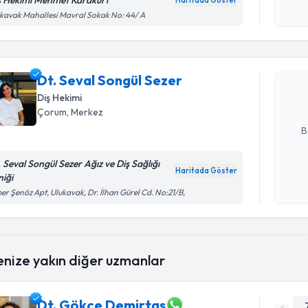
ş Hekimi Mehmet Karakurt
Haritada Göster
Kişisel
Randevu T
kavak Mahallesi Mavral Sokak No: 44/ A
okudum
işlenm
Dt. Seval
Size bu uzm
Dt. Seval Songül Sezer
hazırlandığ
Diş Hekimi
Çorum
, Merkez
E-posta Ad
B
. Seval Songül Sezer Ağız ve Diş Sağlığı
Haritada Göster
niği
Kişisel
r Şenöz Apt, Ulukavak, Dr. İlhan Gürel Cd. No:21/B,
okudum
işlenm
enize yakın diğer uzmanlar
Dt. Gökçe Demirtaş