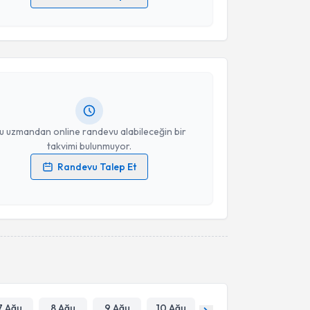
 verilerimin işlenmesine ilişkin
Aydınlatma Metni
'ni
akvimi Talebi
 ve kişisel verilerimin belirtilen kapsamda
esini kabul ediyorum.
 Songül Sezer
için randevu takvimi talebi oluşturun.
andan randevu almanız için bir takvim
Takvim Talebini Gönder
ında e-posta ile bilgilendireceğiz.
resiniz
u uzmandan online randevu alabileceğin bir
takvimi bulunmuyor.
Randevu Talep Et
 verilerimin işlenmesine ilişkin
Aydınlatma Metni
'ni
 ve kişisel verilerimin belirtilen kapsamda
esini kabul ediyorum.
Takvim Talebini Gönder
7 Ağu
8 Ağu
9 Ağu
10 Ağu