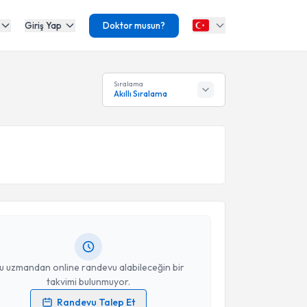
Giriş Yap
Doktor musun?
Sıralama
Akıllı Sıralama
akvimi Talebi
t Karakurt
için randevu takvimi talebi oluşturun.
andan randevu almanız için bir takvim
ında e-posta ile bilgilendireceğiz.
resiniz
u uzmandan online randevu alabileceğin bir
takvimi bulunmuyor.
Randevu Talep Et