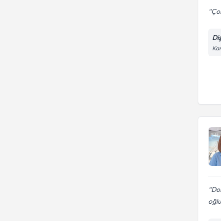
Çok
Di
Kar
Dok
oğl