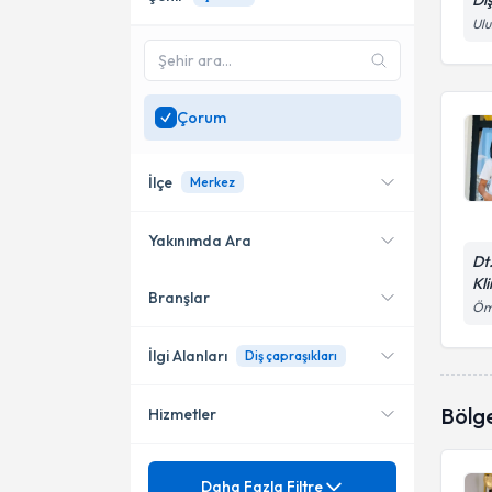
Di
Ulu
Çorum
İlçe
Merkez
Yakınımda Ara
Dt
Kli
Branşlar
Konumuma yakın uzmanları
Merkez
Öme
göster
İlgi Alanları
Diş çapraşıkları
Bölg
Hizmetler
Diş Hekimi
Mezuniyet
Ağız, Diş ve Çene Cerrahisi
Daha Fazla Filtre