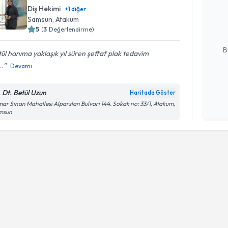
uzmandan ra
Diş Hekimi
+
1
diğer
posta ile bi
Samsun
, Atakum
5
(
3
Değerlendirme)
E-posta Ad
B
ül hanıma yaklaşık yıl süren şeffaf plak tedavim
..
Devamı
Kişisel
. Dt. Betül Uzun
Haritada Göster
okudum
ar Sinan Mahallesi Alparslan Bulvarı 144. Sokak no: 33/1, Atakum,
işlenm
msun