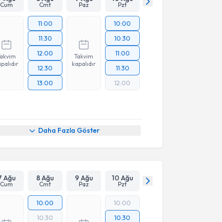
Cum
Cmt
Paz
Pzt
11:00
10:00
11:30
10:30
12:00
11:00
Takvim
Takvim
palıdır
kapalıdır
12:30
11:30
13:00
12:00
Daha Fazla Göster
7 Ağu
8 Ağu
9 Ağu
10 Ağu
Cum
Cmt
Paz
Pzt
10:00
10:00
10:30
10:30