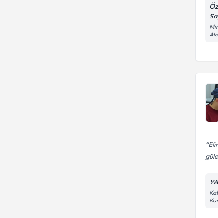
Öz
Sağ
Mim
At
Eli
güle
YA
Kab
Kar