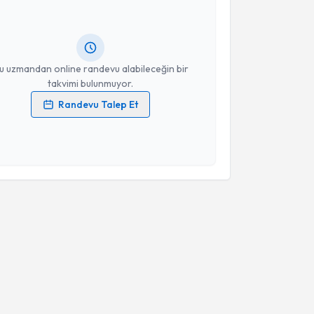
ndevu almanız için bir takvim hazırlandığında e-
lgilendireceğiz.
resiniz
u uzmandan online randevu alabileceğin bir
takvimi bulunmuyor.
Randevu Talep Et
 verilerimin işlenmesine ilişkin
Aydınlatma Metni
'ni
 ve kişisel verilerimin belirtilen kapsamda
esini kabul ediyorum.
Takvim Talebini Gönder