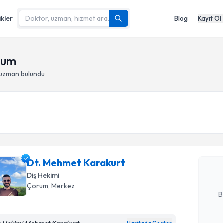
ikler
Blog
Kayıt Ol
orum
 uzman bulundu
Randevu T
Dt. Mehme
Size bu uzm
Dt. Mehmet Karakurt
hazırlandığ
Diş Hekimi
E-posta Ad
Çorum
, Merkez
B