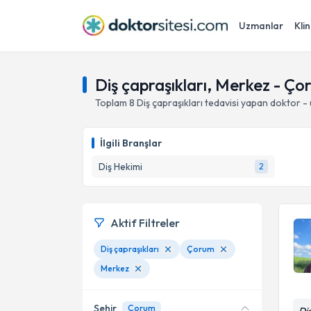
Uzmanlar
Klin
Diş çapraşıkları, Merkez - Ç
Toplam
8
Diş çapraşıkları
tedavisi yapan doktor -
İlgili Branşlar
Diş Hekimi
2
Aktif Filtreler
Diş çapraşıkları
Çorum
Merkez
Şehir
Çorum