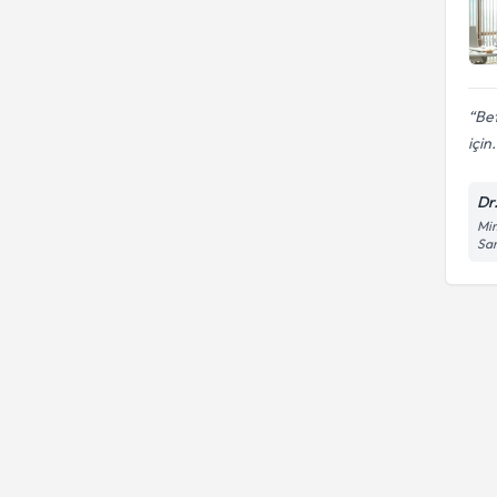
Bet
için.
Dr
Mim
Sa