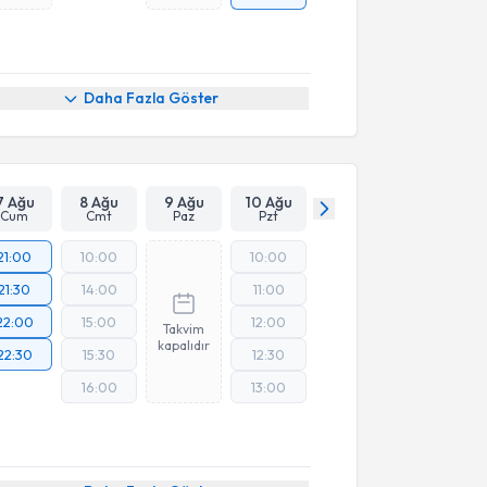
Daha Fazla Göster
7 Ağu
8 Ağu
9 Ağu
10 Ağu
Cum
Cmt
Paz
Pzt
21:00
10:00
10:00
21:30
14:00
11:00
22:00
15:00
12:00
Takvim
kapalıdır
22:30
15:30
12:30
16:00
13:00