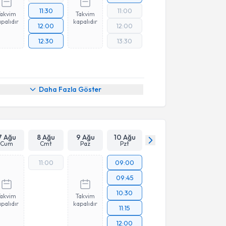
11:30
11:00
Takvim
Takvim
palıdır
kapalıdır
12:00
12:00
12:30
13:30
Daha Fazla Göster
7 Ağu
8 Ağu
9 Ağu
10 Ağu
Cum
Cmt
Paz
Pzt
11:00
09:00
09:45
10:30
Takvim
Takvim
palıdır
kapalıdır
11:15
12:00