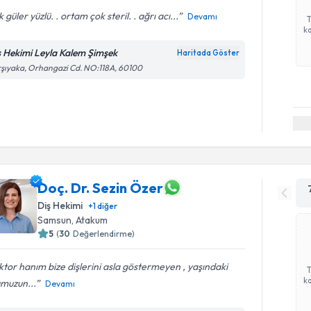
 güler yüzlü. . ortam çok steril. . ağrı acı...
Devamı
ka
ş Hekimi Leyla Kalem Şimşek
Haritada Göster
şıyaka, Orhangazi Cd. NO:118A, 60100
Doç. Dr. Sezin Özer
Diş Hekimi
+
1
diğer
Samsun
, Atakum
5
(
30
Değerlendirme)
tor hanım bize dişlerini asla göstermeyen , yaşındaki
ka
umuzun...
Devamı