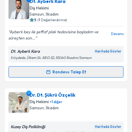
Dt. Fadime Sarı
için randevu takvimi talebi oluşturun.
Dt. Ayberk Kara
Size bu uzmandan randevu almanız için bir takvim
Diş Hekimi
hazırlandığında e-posta ile bilgilendireceğiz.
Samsun
, İlkadım
5
(
1
Değerlendirme)
E-posta Adresiniz
Ayberk bey ile şeffaf plak tedavisine başladım ve
Devamı
süreçten son...
Dt. Ayberk Kara
Haritada Göster
Kişisel verilerimin işlenmesine ilişkin
Aydınlatma
Kılıçdede, Ülkem Sk. 8B D:32, 55060 İlkadım/Samsun
Metni
'ni okudum ve kişisel verilerimin belirtilen
kapsamda işlenmesini kabul ediyorum.
Randevu Talep Et
Randevu Takvimi Talebi
Takvim Talebini Gönder
Dt. Ayberk Kara
için randevu takvimi talebi oluşturun.
Dr. Dt. Şükrü Özçelik
Size bu uzmandan randevu almanız için bir takvim
Diş Hekimi
+
1
diğer
hazırlandığında e-posta ile bilgilendireceğiz.
Samsun
, İlkadım
E-posta Adresiniz
Kuzey Diş Polikliniği
Haritada Göster