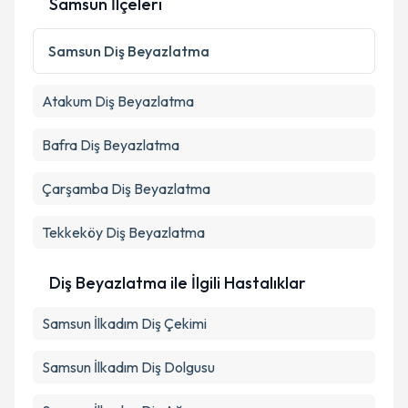
Samsun İlçeleri
Kişisel verilerimin işlenmesine ilişkin
Aydınlatma
Metni
'ni okudum ve kişisel verilerimin belirtilen
Samsun
Diş Beyazlatma
kapsamda işlenmesini kabul ediyorum.
Atakum
Diş Beyazlatma
Takvim Talebini Gönder
Bafra
Diş Beyazlatma
Çarşamba
Diş Beyazlatma
Tekkeköy
Diş Beyazlatma
Diş Beyazlatma ile İlgili Hastalıklar
Samsun İlkadım Diş Çekimi
Samsun İlkadım Diş Dolgusu