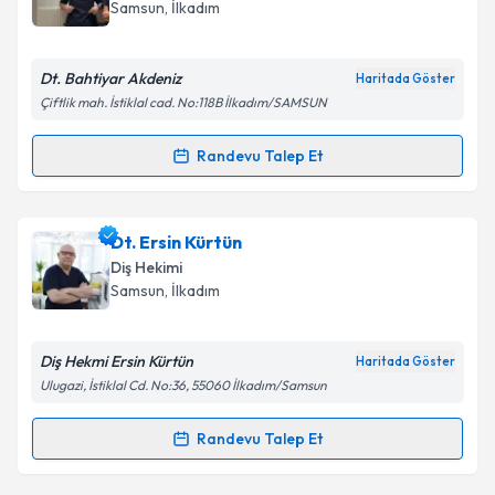
hazırlandığında e-posta ile bilgilendireceğiz.
Samsun
, İlkadım
E-posta Adresiniz
Dt. Bahtiyar Akdeniz
Haritada Göster
Çiftlik mah. İstiklal cad. No:118B İlkadım/SAMSUN
Kişisel verilerimin işlenmesine ilişkin
Aydınlatma
Randevu Talep Et
Randevu Takvimi Talebi
Metni
'ni okudum ve kişisel verilerimin belirtilen
kapsamda işlenmesini kabul ediyorum.
Dt. Bahtiyar Akdeniz
için randevu takvimi talebi
Dt. Ersin Kürtün
oluşturun. Size bu uzmandan randevu almanız için bir
Takvim Talebini Gönder
Diş Hekimi
takvim hazırlandığında e-posta ile bilgilendireceğiz.
Samsun
, İlkadım
E-posta Adresiniz
Diş Hekmi Ersin Kürtün
Haritada Göster
Ulugazi, İstiklal Cd. No:36, 55060 İlkadım/Samsun
Kişisel verilerimin işlenmesine ilişkin
Aydınlatma
Randevu Talep Et
Randevu Takvimi Talebi
Metni
'ni okudum ve kişisel verilerimin belirtilen
kapsamda işlenmesini kabul ediyorum.