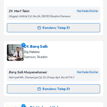
E-posta Adresiniz
Dt. Mert Tekin
Haritada Göster
Ulugazi, İstiklal Cd. No:24, 55030 İlkadım/Samsun
Kişisel verilerimin işlenmesine ilişkin
Aydınlatma
Randevu Talep Et
Randevu Takvimi Talebi
Metni
'ni okudum ve kişisel verilerimin belirtilen
kapsamda işlenmesini kabul ediyorum.
Dt. Mert Tekin
için randevu takvimi talebi oluşturun.
Dt. Barış Sallı
Size bu uzmandan randevu almanız için bir takvim
Takvim Talebini Gönder
Diş Hekimi
hazırlandığında e-posta ile bilgilendireceğiz.
Samsun
, İlkadım
E-posta Adresiniz
Barış Sallı Muayenehanesi
Haritada Göster
Hürriyet Mh. Osmaniye Cd. Dr.Omay Apt. No:41/1 K:1
Kişisel verilerimin işlenmesine ilişkin
Aydınlatma
Randevu Talep Et
Randevu Takvimi Talebi
Metni
'ni okudum ve kişisel verilerimin belirtilen
kapsamda işlenmesini kabul ediyorum.