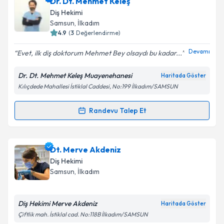
Dt. Barış Sallı
için randevu takvimi talebi oluşturun.
Dr. Dt. Mehmet Keleş
Size bu uzmandan randevu almanız için bir takvim
Takvim Talebini Gönder
Diş Hekimi
hazırlandığında e-posta ile bilgilendireceğiz.
Samsun
, İlkadım
4.9
(
3
Değerlendirme)
E-posta Adresiniz
Devamı
Evet, ilk diş doktorum Mehmet Bey olsaydı bu kadar...
Dr. Dt. Mehmet Keleş Muayenehanesi
Haritada Göster
Kılıçdede Mahallesi İstiklal Caddesi, No:199 İlkadım/SAMSUN
Kişisel verilerimin işlenmesine ilişkin
Aydınlatma
Metni
'ni okudum ve kişisel verilerimin belirtilen
kapsamda işlenmesini kabul ediyorum.
Randevu Talep Et
Randevu Takvimi Talebi
Takvim Talebini Gönder
Dr. Dt. Mehmet Keleş
için randevu takvimi talebi
Dt. Merve Akdeniz
oluşturun. Size bu uzmandan randevu almanız için bir
Diş Hekimi
takvim hazırlandığında e-posta ile bilgilendireceğiz.
Samsun
, İlkadım
E-posta Adresiniz
Diş Hekimi Merve Akdeniz
Haritada Göster
Çiftlik mah. İstiklal cad. No:118B İlkadım/SAMSUN