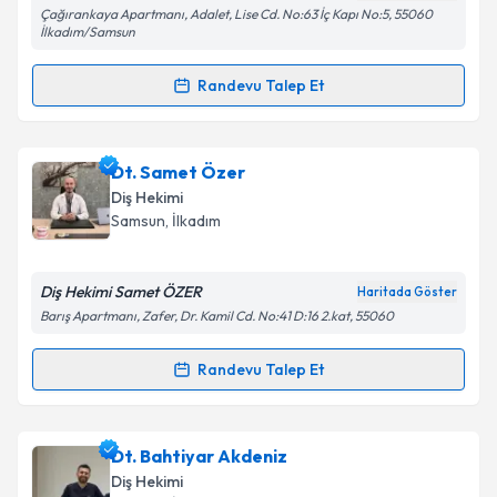
Çağırankaya Apartmanı, Adalet, Lise Cd. No:63 İç Kapı No:5, 55060
Metni
'ni okudum ve kişisel verilerimin belirtilen
İlkadım/Samsun
kapsamda işlenmesini kabul ediyorum.
Randevu Talep Et
Randevu Takvimi Talebi
Takvim Talebini Gönder
Dt. Sinem Özden
için randevu takvimi talebi
Dt. Samet Özer
oluşturun. Size bu uzmandan randevu almanız için bir
Diş Hekimi
takvim hazırlandığında e-posta ile bilgilendireceğiz.
Samsun
, İlkadım
E-posta Adresiniz
Diş Hekimi Samet ÖZER
Haritada Göster
Barış Apartmanı, Zafer, Dr. Kamil Cd. No:41 D:16 2.kat, 55060
Kişisel verilerimin işlenmesine ilişkin
Aydınlatma
Randevu Talep Et
Randevu Takvimi Talebi
Metni
'ni okudum ve kişisel verilerimin belirtilen
kapsamda işlenmesini kabul ediyorum.
Dt. Samet Özer
için randevu takvimi talebi oluşturun.
Dt. Bahtiyar Akdeniz
Size bu uzmandan randevu almanız için bir takvim
Takvim Talebini Gönder
Diş Hekimi