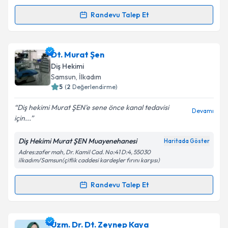
Kişisel verilerimin işlenmesine ilişkin
Aydınlatma
Randevu Talep Et
Randevu Takvimi Talebi
Metni
'ni okudum ve kişisel verilerimin belirtilen
kapsamda işlenmesini kabul ediyorum.
Dt. Merve Akdeniz
için randevu takvimi talebi
Dt. Murat Şen
oluşturun. Size bu uzmandan randevu almanız için bir
Takvim Talebini Gönder
Diş Hekimi
takvim hazırlandığında e-posta ile bilgilendireceğiz.
Samsun
, İlkadım
5
(
2
Değerlendirme)
E-posta Adresiniz
Diş hekimi Murat ŞEN'e sene önce kanal tedavisi
Devamı
için...
Diş Hekimi Murat ŞEN Muayenehanesi
Haritada Göster
Kişisel verilerimin işlenmesine ilişkin
Aydınlatma
Adres:zafer mah, Dr. Kamil Cad. No:41 D:4, 55030
Metni
'ni okudum ve kişisel verilerimin belirtilen
ilkadım/Samsun(çiflik caddesi kardeşler fırını karşısı)
kapsamda işlenmesini kabul ediyorum.
Randevu Talep Et
Randevu Takvimi Talebi
Takvim Talebini Gönder
Dt. Murat Şen
için randevu takvimi talebi oluşturun.
Uzm. Dr. Dt. Zeynep Kaya