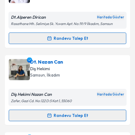
E-posta Adresiniz
Dt.Alperen Dirican
Haritada Göster
Rasathane Mh. Selimiye Sk. Yuvam Apt. No:19/9 İlkadım, Samsun
Kişisel verilerimin işlenmesine ilişkin
Aydınlatma
Randevu Talep Et
Randevu Takvimi Talebi
Metni
'ni okudum ve kişisel verilerimin belirtilen
kapsamda işlenmesini kabul ediyorum.
Dt. Alperen Dirican
için randevu takvimi talebi
Dt. Nazan Can
oluşturun. Size bu uzmandan randevu almanız için bir
Takvim Talebini Gönder
Diş Hekimi
takvim hazırlandığında e-posta ile bilgilendireceğiz.
Samsun
, İlkadım
E-posta Adresiniz
Diş Hekimi Nazan Can
Haritada Göster
Zafer, Gazi Cd. No:122 D:5 Kat:1, 55060
Kişisel verilerimin işlenmesine ilişkin
Aydınlatma
Randevu Talep Et
Randevu Takvimi Talebi
Metni
'ni okudum ve kişisel verilerimin belirtilen
kapsamda işlenmesini kabul ediyorum.