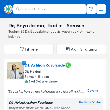
Doktor, klinik ara...
Diş Beyazlatma, İlkadım - Samsun
Toplam
26
Diş Beyazlatma
tedavisi yapan doktor - uzman
bulundu
Filtrele
Akıllı Sıralama
Dt. Aslıhan Rasulzade
Diş Hekimi
Samsun
, İlkadım
5
(
41
Değerlendirme)
Devamı
Eli çok iyi, herşey net kafamda soru işareti yok! ....
Diş Hekimi Aslıhan Rasulzade
Haritada Göster
Bahçelievler, İstiklal Cd. No:160 K:1 D:10, 55000