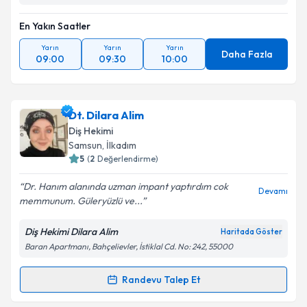
En Yakın Saatler
Yarın
Yarın
Yarın
Daha Fazla
09:00
09:30
10:00
Dt. Dilara Alim
Diş Hekimi
Samsun
, İlkadım
5
(
2
Değerlendirme)
Dr. Hanım alanında uzman impant yaptırdım cok
Devamı
memmunum. Güleryüzlü ve...
Diş Hekimi Dilara Alim
Haritada Göster
Baran Apartmanı, Bahçelievler, İstiklal Cd. No: 242, 55000
Randevu Talep Et
Randevu Takvimi Talebi