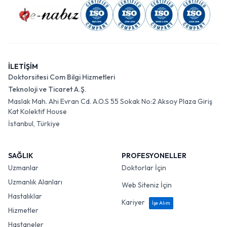
İLETİŞİM
Doktorsitesi Com Bilgi Hizmetleri
Teknoloji ve Ticaret A.Ş.
Maslak Mah. Ahi Evran Cd. A.O.S 55 Sokak No:2 Aksoy Plaza Giriş
Kat Kolektif House
İstanbul, Türkiye
SAĞLIK
PROFESYONELLER
Uzmanlar
Doktorlar İçin
Uzmanlık Alanları
Web Siteniz İçin
Hastalıklar
Kariyer
İşe Alım
Hizmetler
Hastaneler