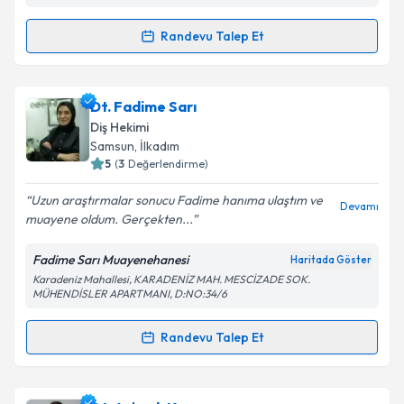
Kişisel verilerimin işlenmesine ilişkin
Aydınlatma
Randevu Talep Et
Randevu Takvimi Talebi
Metni
'ni okudum ve kişisel verilerimin belirtilen
kapsamda işlenmesini kabul ediyorum.
Dt. Mehmet Ali Altun
için randevu takvimi talebi
Dt. Fadime Sarı
oluşturun. Size bu uzmandan randevu almanız için bir
Takvim Talebini Gönder
Diş Hekimi
takvim hazırlandığında e-posta ile bilgilendireceğiz.
Samsun
, İlkadım
5
(
3
Değerlendirme)
E-posta Adresiniz
Uzun araştırmalar sonucu Fadime hanıma ulaştım ve
Devamı
muayene oldum. Gerçekten...
Fadime Sarı Muayenehanesi
Haritada Göster
Kişisel verilerimin işlenmesine ilişkin
Aydınlatma
Karadeniz Mahallesi, KARADENİZ MAH. MESCİZADE SOK.
Metni
'ni okudum ve kişisel verilerimin belirtilen
MÜHENDİSLER APARTMANI, D:NO:34/6
kapsamda işlenmesini kabul ediyorum.
Randevu Talep Et
Randevu Takvimi Talebi
Takvim Talebini Gönder