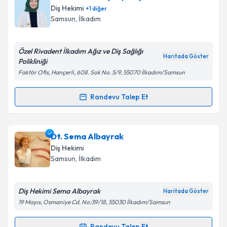
Size bu uzmandan randevu almanız için bir takvim
Diş Hekimi
+
1
diğer
hazırlandığında e-posta ile bilgilendireceğiz.
Samsun
, İlkadım
E-posta Adresiniz
Özel Rivadent İlkadım Ağız ve Diş Sağlığı
Haritada Göster
Polikliniği
Faktör Ofis, Hançerli, 608. Sok No. 5/9, 55070 İlkadım/Samsun
Kişisel verilerimin işlenmesine ilişkin
Aydınlatma
Metni
'ni okudum ve kişisel verilerimin belirtilen
Randevu Talep Et
Randevu Takvimi Talebi
kapsamda işlenmesini kabul ediyorum.
Uzm. Dr. Dt. Zeynep Kaya
için randevu takvimi talebi
Dt. Sema Albayrak
Takvim Talebini Gönder
oluşturun. Size bu uzmandan randevu almanız için bir
Diş Hekimi
takvim hazırlandığında e-posta ile bilgilendireceğiz.
Samsun
, İlkadım
E-posta Adresiniz
Diş Hekimi Sema Albayrak
Haritada Göster
19 Mayıs, Osmaniye Cd. No:39/18, 55030 İlkadım/Samsun
Kişisel verilerimin işlenmesine ilişkin
Aydınlatma
Randevu Talep Et