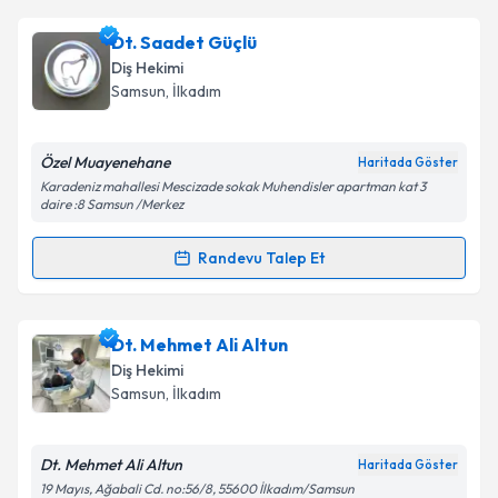
Dt. Dilara Alim
için randevu takvimi talebi oluşturun.
Dt. Saadet Güçlü
Size bu uzmandan randevu almanız için bir takvim
Diş Hekimi
hazırlandığında e-posta ile bilgilendireceğiz.
Samsun
, İlkadım
E-posta Adresiniz
Özel Muayenehane
Haritada Göster
Karadeniz mahallesi Mescizade sokak Muhendisler apartman kat 3
daire :8 Samsun /Merkez
Kişisel verilerimin işlenmesine ilişkin
Aydınlatma
Randevu Talep Et
Metni
'ni okudum ve kişisel verilerimin belirtilen
Randevu Takvimi Talebi
kapsamda işlenmesini kabul ediyorum.
Dt. Saadet Güçlü
için randevu takvimi talebi
Dt. Mehmet Ali Altun
Takvim Talebini Gönder
oluşturun. Size bu uzmandan randevu almanız için bir
Diş Hekimi
takvim hazırlandığında e-posta ile bilgilendireceğiz.
Samsun
, İlkadım
E-posta Adresiniz
Dt. Mehmet Ali Altun
Haritada Göster
19 Mayıs, Ağabali Cd. no:56/8, 55600 İlkadım/Samsun