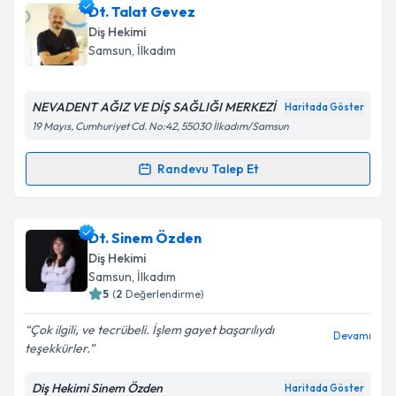
Dt. Nazan Can
için randevu takvimi talebi oluşturun.
Dt. Talat Gevez
Size bu uzmandan randevu almanız için bir takvim
Takvim Talebini Gönder
Diş Hekimi
hazırlandığında e-posta ile bilgilendireceğiz.
Samsun
, İlkadım
E-posta Adresiniz
NEVADENT AĞIZ VE DİŞ SAĞLIĞI MERKEZİ
Haritada Göster
19 Mayıs, Cumhuriyet Cd. No:42, 55030 İlkadım/Samsun
Kişisel verilerimin işlenmesine ilişkin
Aydınlatma
Randevu Talep Et
Randevu Takvimi Talebi
Metni
'ni okudum ve kişisel verilerimin belirtilen
kapsamda işlenmesini kabul ediyorum.
Dt. Talat Gevez
için randevu takvimi talebi oluşturun.
Dt. Sinem Özden
Size bu uzmandan randevu almanız için bir takvim
Takvim Talebini Gönder
Diş Hekimi
hazırlandığında e-posta ile bilgilendireceğiz.
Samsun
, İlkadım
5
(
2
Değerlendirme)
E-posta Adresiniz
Çok ilgili, ve tecrübeli. İşlem gayet başarılıydı
Devamı
teşekkürler.
Diş Hekimi Sinem Özden
Haritada Göster
Kişisel verilerimin işlenmesine ilişkin
Aydınlatma