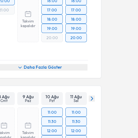
20:00
16:00
16:00
21:00
17:00
17:00
18:00
18:00
Takvim
kapalıdır
19:00
19:00
20:00
20:00
Daha Fazla Göster
8 Ağu
9 Ağu
10 Ağu
11 Ağu
Cmt
Paz
Pzt
Sal
11:00
11:00
11:30
11:30
12:00
12:00
Takvim
Takvim
palıdır
kapalıdır