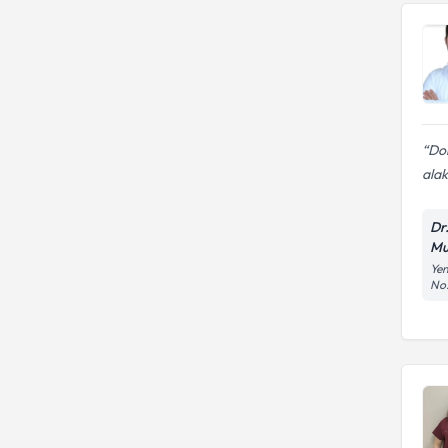
Do
alaka
Dr.
Mu
Yen
No