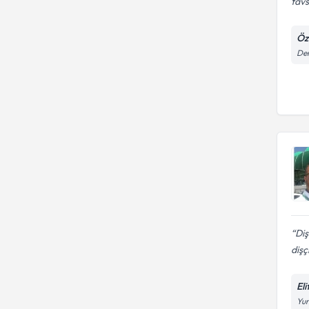
tavs
Öz
Dem
Diş
dişç
Eli
Yun