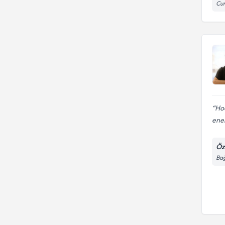
ÜNİVERSİTESİ
Cum
Kırıkkale Üniversitesi
Hoc
ener
Öz
Bağ