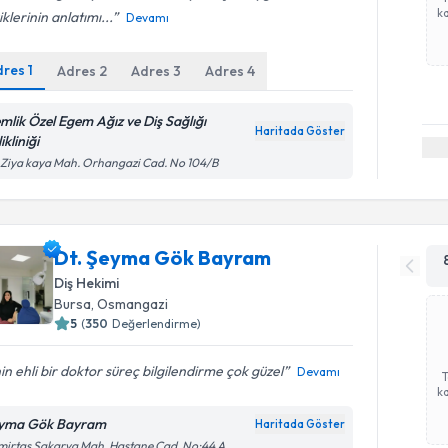
ka
iklerinin anlatımı...
Devamı
dres
1
Adres
2
Adres
3
Adres
4
mlik Özel Egem Ağız ve Diş Sağlığı
Haritada Göster
ikliniği
 Ziya kaya Mah. Orhangazi Cad. No 104/B
Dt. Şeyma Gök Bayram
Diş Hekimi
Bursa
, Osmangazi
5
(
350
Değerlendirme)
nin ehli bir doktor süreç bilgilendirme çok güzel
Devamı
ka
yma Gök Bayram
Haritada Göster
irtaş Sakarya Mah. Hastane Cad. No:44 A