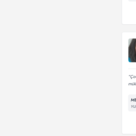
Çoc
mük
ME
YU