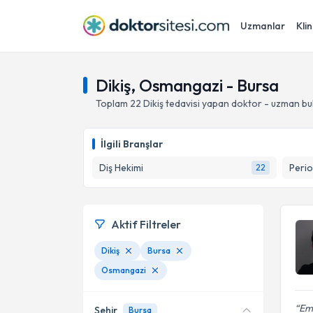
Uzmanlar
Klin
Dikiş, Osmangazi - Bursa
Toplam
22
Dikiş
tedavisi yapan doktor - uzman bu
İlgili Branşlar
Diş Hekimi
Perio
22
Aktif Filtreler
Dikiş
Bursa
Osmangazi
Emi
Şehir
Bursa