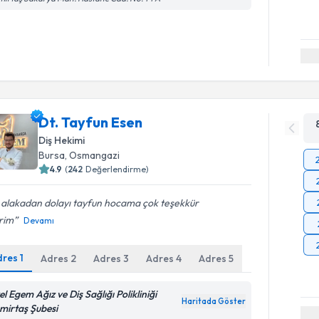
Dt. Tayfun Esen
Diş Hekimi
Bursa
, Osmangazi
4.9
(
242
Değerlendirme)
i alakadan dolayı tayfun hocama çok teşekkür
rim
Devamı
dres
1
Adres
2
Adres
3
Adres
4
Adres
5
l Egem Ağız ve Diş Sağlığı Polikliniği
Haritada Göster
mirtaş Şubesi