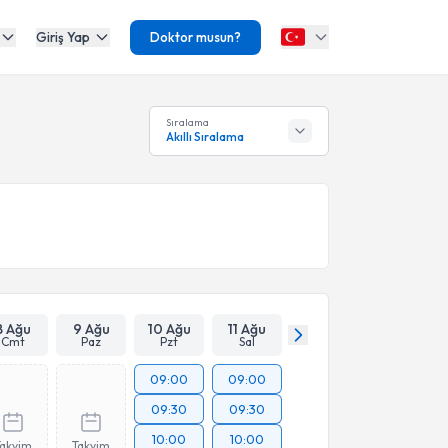
Giriş Yap
Doktor musun?
Sıralama
Akıllı Sıralama
8 Ağu
9 Ağu
10 Ağu
11 Ağu
Cmt
Paz
Pzt
Sal
09:00
09:00
09:30
09:30
10:00
10:00
Takvim
Takvim