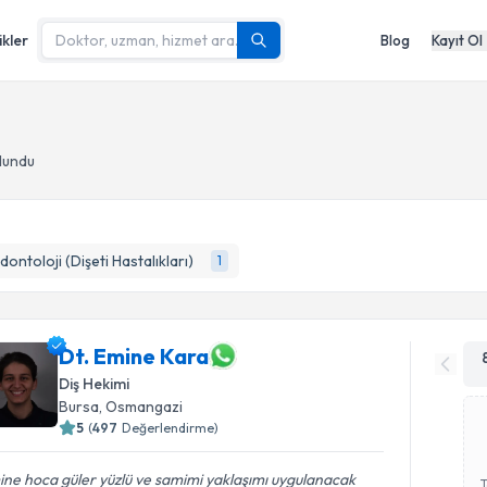
ikler
Blog
Kayıt Ol
lundu
dontoloji (Dişeti Hastalıkları)
1
Dt. Emine Kara
Diş Hekimi
Bursa
, Osmangazi
5
(
497
Değerlendirme)
ne hoca güler yüzlü ve samimi yaklaşımı uygulanacak