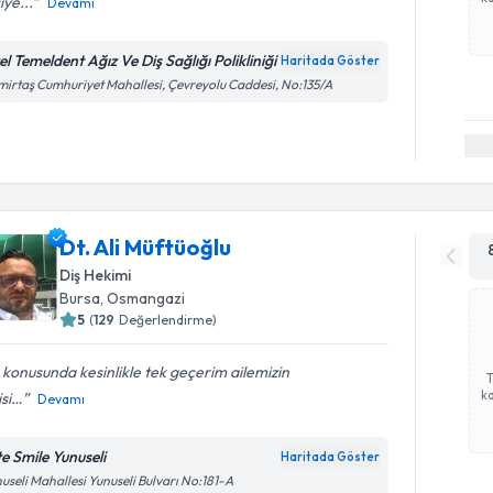
iye...
Devamı
el Temeldent Ağız Ve Diş Sağlığı Polikliniği
Haritada Göster
irtaş Cumhuriyet Mahallesi, Çevreyolu Caddesi, No:135/A
Dt. Ali Müftüoğlu
Diş Hekimi
Bursa
, Osmangazi
5
(
129
Değerlendirme)
 konusunda kesinlikle tek geçerim ailemizin
ka
isi…
Devamı
te Smile Yunuseli
Haritada Göster
useli Mahallesi Yunuseli Bulvarı No:181-A