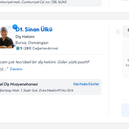
huriyet mah, Cumhuriyet Cd. no: 72B, 16245
Dt. Sinan Ülkü
Diş Hekimi
Bursa
, Osmangazi
5
(
280
Değerlendirme)
am çok tecrübeli bir diş hekimi. Güler yüzlü pozitif
ka
ji...
Devamı
el Diş Muayenehanesi
Haritada Göster
larbaşı Mah. 1. Sedir Sok. Evke Mediloft1 No:15/6