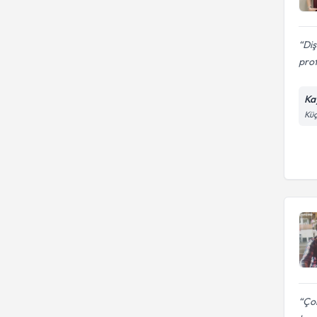
Diş
prof
Ka
Küç
Çok