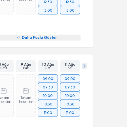
12:30
12:30
13:00
13:00
Daha Fazla Göster
8 Ağu
9 Ağu
10 Ağu
11 Ağu
Cmt
Paz
Pzt
Sal
09:00
09:00
09:30
09:30
10:00
10:00
Takvim
Takvim
palıdır
kapalıdır
10:30
10:30
11:00
11:00