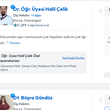
Dr. Öğr. Üyesi Halil Çelik
Diş Hekimi
+
1
diğer
Bursa
, Osmangazi
5
(
299
Değerlendirme)
ktorumdan aşırı memnunum çok teşekkür ederim çok ilgi
ka
lı...
Devamı
 Öğr. Üyesi Halil Çelik Özel
Haritada Göster
ayenehanesi
i Karaman Mah. Sanayi Cad. Mudanya Yolu Üzeri Umi Plaza
:150/A
Dt. Büşra Gündüz
Diş Hekimi
Bursa
, Osmangazi