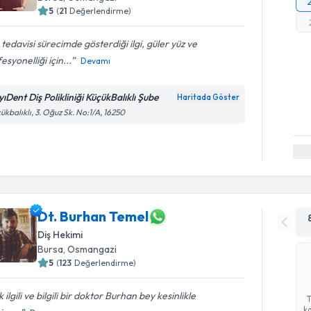
5
(
21
Değerlendirme)
 tedavisi sürecimde gösterdiği ilgi, güler yüz ve
esyonelliği için...
Devamı
yıDent Diş Polikliniği KüçükBalıklı Şube
Haritada Göster
ükbalıklı, 3. Oğuz Sk. No:1/A, 16250
Dt. Burhan Temel
Diş Hekimi
Bursa
, Osmangazi
5
(
123
Değerlendirme)
 ilgili ve bilgili bir doktor Burhan bey kesinlikle
ka