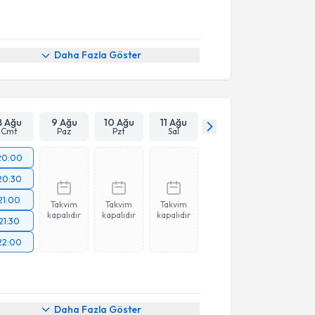
Daha Fazla Göster
8 Ağu
9 Ağu
10 Ağu
11 Ağu
Cmt
Paz
Pzt
Sal
20:00
20:30
21:00
Takvim
Takvim
Takvim
kapalıdır
kapalıdır
kapalıdır
21:30
22:00
Daha Fazla Göster