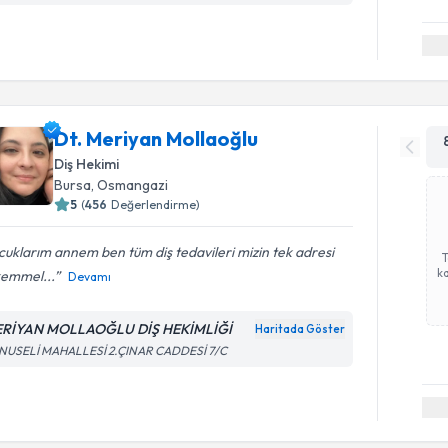
Dt. Meriyan Mollaoğlu
Diş Hekimi
Bursa
, Osmangazi
5
(
456
Değerlendirme)
uklarım annem ben tüm diş tedavileri mizin tek adresi
ka
emmel...
Devamı
RİYAN MOLLAOĞLU DİŞ HEKİMLİĞİ
Haritada Göster
NUSELİ MAHALLESİ 2.ÇINAR CADDESİ 7/C