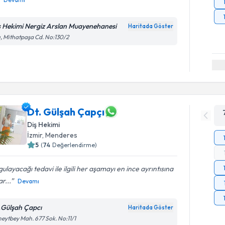
ş Hekimi Nergiz Arslan Muayenehanesi
Haritada Göster
ı, Mithatpaşa Cd. No:130/2
Dt. Gülşah Çapçı
Diş Hekimi
İzmir
, Menderes
5
(
74
Değerlendirme)
ulayacağı tedavi ile ilgili her aşamayı en ince ayrıntısına
r...
Devamı
.Gülşah Çapcı
Haritada Göster
eytbey Mah. 677 Sok. No:11/1