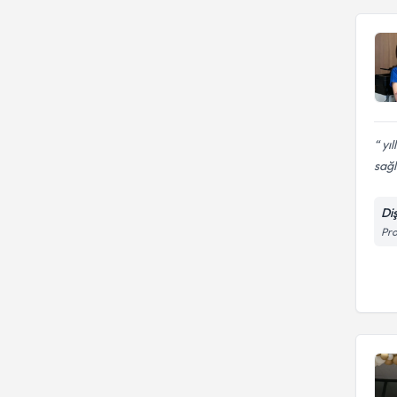
yıl
sağlı
Di
Pro