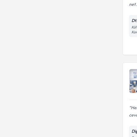
net.
Dt
Kül
Kon
Her
ceva
Di