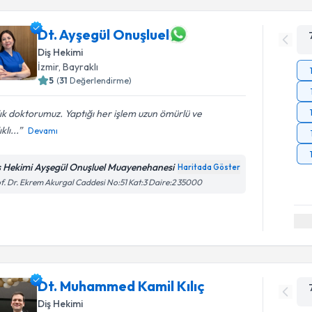
Dt. Ayşegül Onuşluel
Diş Hekimi
İzmir
, Bayraklı
5
(
31
Değerlendirme)
lık doktorumuz. Yaptığı her işlem uzun ömürlü ve
klı...
Devamı
ş Hekimi Ayşegül Onuşluel Muayenehanesi
Haritada Göster
f. Dr. Ekrem Akurgal Caddesi No:51 Kat:3 Daire:2 35000
Dt. Muhammed Kamil Kılıç
Diş Hekimi