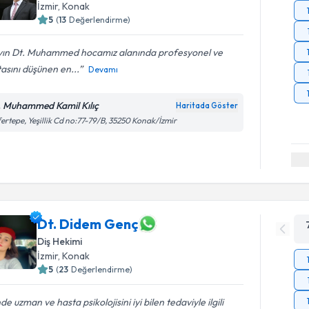
İzmir
, Konak
5
(
13
Değerlendirme)
yın Dt. Muhammed hocamız alanında profesyonel ve
asını düşünen en...
Devamı
. Muhammed Kamil Kılıç
Haritada Göster
ertepe, Yeşillik Cd no:77-79/B, 35250 Konak/İzmir
Dt. Didem Genç
Diş Hekimi
İzmir
, Konak
5
(
23
Değerlendirme)
nde uzman ve hasta psikolojisini iyi bilen tedaviyle ilgili