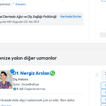
yenesi...
Devamı
l Denteda Ağız ve Diş Sağlığı Polikliniği
Haritada Göster
çular MH. Kuşçular CD. No:75/3
enize yakın diğer uzmanlar
Dt. Nergiz Arslan
Diş Hekimi
İzmir
, Güzelbahçe
5
(
45
Değerlendirme)
ikulade böle dișçi raslanmak çok iyi oldu. Ben daha
Devamı