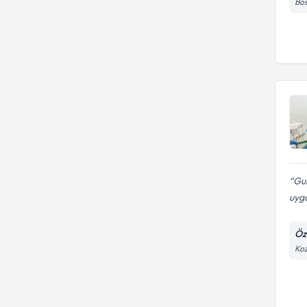
Bos
Gul
uygu
Öze
Koz