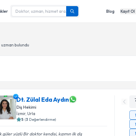
ikler
Blog
Kayıt Ol
- uzman bulundu
Dt. Zülal Eda Aydın
Diş Hekimi
İzmir
, Urla
5
(
3
Değerlendirme)
 güler yüzlü Bir doktor kendisi, kızımın ilk diş