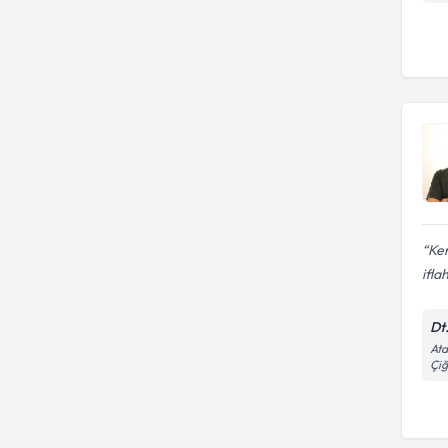
Ken
ifla
Dt
Ata
Çiğ