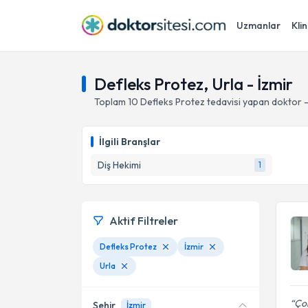
Uzmanlar
Klin
Defleks Protez, Urla - İzmir
Toplam
10
Defleks Protez
tedavisi yapan doktor 
İlgili Branşlar
Diş Hekimi
1
Aktif Filtreler
Defleks Protez
İzmir
Urla
Çok
Şehir
İzmir