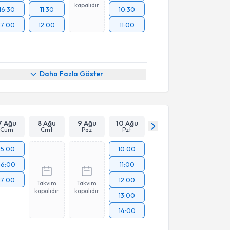
kapalıdır
16:30
11:30
10:30
17:00
12:00
11:00
Daha Fazla Göster
7 Ağu
8 Ağu
9 Ağu
10 Ağu
Cum
Cmt
Paz
Pzt
15:00
10:00
16:00
11:00
17:00
12:00
Takvim
Takvim
kapalıdır
kapalıdır
13:00
14:00