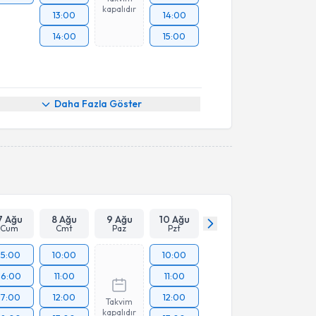
kapalıdır
13:00
14:00
14:00
15:00
Daha Fazla Göster
7 Ağu
8 Ağu
9 Ağu
10 Ağu
Cum
Cmt
Paz
Pzt
15:00
10:00
10:00
16:00
11:00
11:00
17:00
12:00
12:00
Takvim
kapalıdır