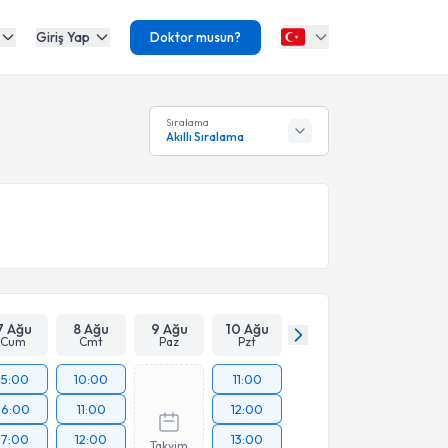
Giriş Yap
Doktor musun?
Sıralama
Akıllı Sıralama
7 Ağu
8 Ağu
9 Ağu
10 Ağu
Cum
Cmt
Paz
Pzt
15:00
10:00
11:00
16:00
11:00
12:00
17:00
12:00
13:00
Takvim