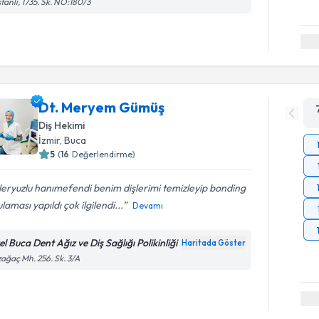
tanlı, 1735. Sk. NO:180/3
Dt. Meryem Gümüş
Diş Hekimi
İzmir
, Buca
5
(
16
Değerlendirme)
eryuzlu hanımefendi benim dişlerimi temizleyip bonding
laması yapıldı çok ilgilendi...
Devamı
l Buca Dent Ağız ve Diş Sağlığı Polikinliği
Haritada Göster
ağaç Mh. 256. Sk. 3/A