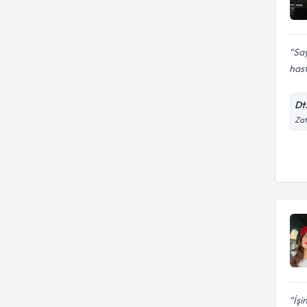
Sa
hast
Dt
Zaf
İşi