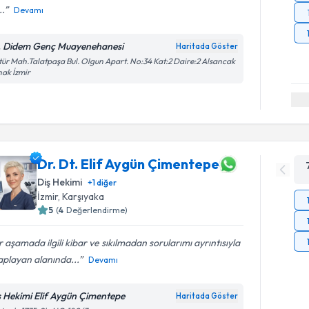
..
Devamı
. Didem Genç Muayenehanesi
Haritada Göster
tür Mah.Talatpaşa Bul. Olgun Apart. No:34 Kat:2 Daire:2 Alsancak
ak İzmir
Dr. Dt. Elif Aygün Çimentepe
Diş Hekimi
+
1
diğer
İzmir
, Karşıyaka
5
(
4
Değerlendirme)
 aşamada ilgili kibar ve sıkılmadan sorularımı ayrıntısıyla
playan alanında...
Devamı
ş Hekimi Elif Aygün Çimentepe
Haritada Göster