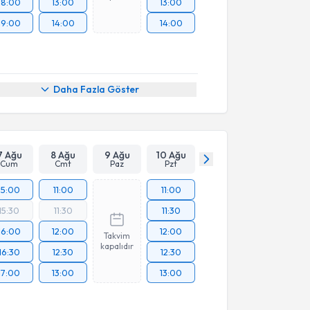
18:00
13:00
13:00
19:00
14:00
14:00
Daha Fazla Göster
7 Ağu
8 Ağu
9 Ağu
10 Ağu
Cum
Cmt
Paz
Pzt
15:00
11:00
11:00
15:30
11:30
11:30
16:00
12:00
12:00
Takvim
kapalıdır
16:30
12:30
12:30
17:00
13:00
13:00