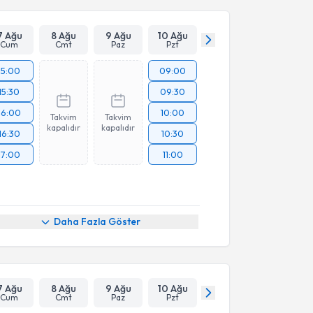
7 Ağu
8 Ağu
9 Ağu
10 Ağu
Cum
Cmt
Paz
Pzt
15:00
09:00
15:30
09:30
16:00
10:00
Takvim
Takvim
kapalıdır
kapalıdır
16:30
10:30
17:00
11:00
Daha Fazla Göster
7 Ağu
8 Ağu
9 Ağu
10 Ağu
Cum
Cmt
Paz
Pzt