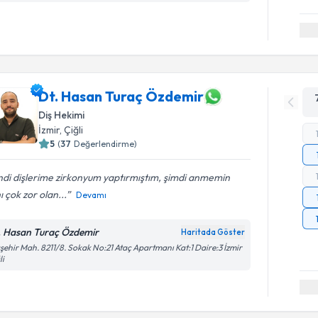
Dt. Hasan Turaç Özdemir
Diş Hekimi
İzmir
, Çiğli
5
(
37
Değerlendirme)
di dişlerime zirkonyum yaptırmıştım, şimdi anmemin
hı çok zor olan...
Devamı
. Hasan Turaç Özdemir
Haritada Göster
şehir Mah. 8211/8. Sokak No:21 Ataç Apartmanı Kat:1 Daire:3 İzmir
li