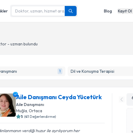
ikler
Blog
Kayıt Ol
ktor - uzman bulundu
Danışmanı
Dil ve Konuşma Terapisi
1
Aile Danışmanı Ceyda Yücetürk
Aile Danışmanı
Muğla
, Ortaca
5
(
41
Değerlendirme)
ınlanmanın verdiği huzur ile ayrılıyorum her