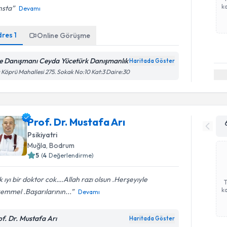
ka
nsta
Devamı
dres
1
Online Görüşme
le Danışmanı Ceyda Yücetürk Danışmanlık
Haritada Göster
 Köprü Mahallesi 275. Sokak No:10 Kat:3 Daire:30
Prof. Dr. Mustafa Arı
Psikiyatri
Muğla
, Bodrum
5
(
4
Değerlendirme)
 ıyı bir doktor cok….Allah razı olsun .Herşeyıyle
ka
emmel .Başarılarının...
Devamı
of. Dr. Mustafa Arı
Haritada Göster