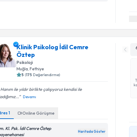
Klinik Psikolog İdil Cemre
Öztep
Psikoloji
Muğla
, Fethiye
5
(
175
Değerlendirme)
ka
l Hanım ile yıldır birlikte çalışıyoruz kendisi ile
adığımız...
Devamı
dres
1
Online Görüşme
m. Kl. Psk. İdil Cemre Öztep
Haritada Göster
ayenehanesi