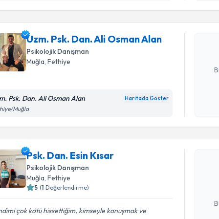
Uzm. Psk.
oluşturun. 
Uzm. Psk. Dan. Ali Osman Alan
hazırlandığ
Psikolojik Danışman
E-posta Ad
Muğla
, Fethiye
B
m. Psk. Dan. Ali Osman Alan
Haritada Göster
Kişisel
thiye/Muğla
okudum
Randevu T
işlenm
Psk. Dan. 
Psk. Dan. Esin Kısar
bu uzmandan
Psikolojik Danışman
posta ile bi
Muğla
, Fethiye
5
(
1
Değerlendirme)
E-posta Ad
B
dimi çok kötü hissettiğim, kimseyle konuşmak ve