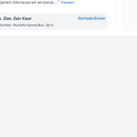
üşmek istemeyecek seviyeye...
Devamı
Kişisel
okudum
k. Dan. Esin Kısar
Haritada Göster
işlenm
la Mah. Mustafa Kemal Bulv. 36/4