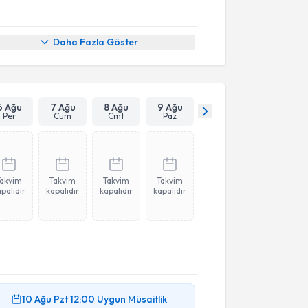
Daha Fazla Göster
6 Ağu
7 Ağu
8 Ağu
9 Ağu
Per
Cum
Cmt
Paz
Takvim
Takvim
Takvim
Takvim
palıdır
kapalıdır
kapalıdır
kapalıdır
10 Ağu
Pzt
12:00
Uygun Müsaitlik