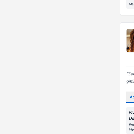
Uzman Dil ve Konuşma
MU
Boşanma
Terapisti
Seh
gitti
A
Mu
Da
Emi
Me