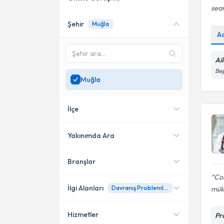
sea
Şehir
Muğla
Online danışmanlık sunan
A
uzmanları göster
Sadece
Muğla
bölgesinde
Ai
uzman ara
Beş
Muğla
İlçe
Yakınımda Ara
Branşlar
Konumuma yakın uzmanları
Fethiye
göster
Cok
Bodrum
İlgi Alanları
Davranış Problemleri
mük
Merkez
Hizmetler
Pr
Psikolojik Danışman