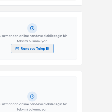
 Dan. Ali Osman Alan
için randevu takvimi talebi
Size bu uzmandan randevu almanız için bir takvim
ında e-posta ile bilgilendireceğiz.
resiniz
u uzmandan online randevu alabileceğin bir
takvimi bulunmuyor.
Randevu Talep Et
 verilerimin işlenmesine ilişkin
Aydınlatma Metni
'ni
 ve kişisel verilerimin belirtilen kapsamda
akvimi Talebi
esini kabul ediyorum.
Esin Kısar
için randevu takvimi talebi oluşturun. Size
Takvim Talebini Gönder
 randevu almanız için bir takvim hazırlandığında e-
lgilendireceğiz.
resiniz
u uzmandan online randevu alabileceğin bir
takvimi bulunmuyor.