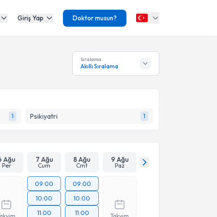
Giriş Yap
Doktor musun?
Sıralama
Akıllı Sıralama
Psikiyatri
1
1
6 Ağu
7 Ağu
8 Ağu
9 Ağu
Per
Cum
Cmt
Paz
09:00
09:00
10:00
10:00
11:00
11:00
Takvim
Takvim