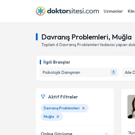
Uzmanlar
Klin
Davranış Problemleri, Muğla
Toplam
6
Davranış Problemleri
tedavisi yapan do
İlgili Branşlar
Psikolojik Danışman
Aile 
3
Aktif Filtreler
Davranış Problemleri
Muğla
Ayd
Online Görüşme