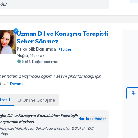
ĞLA
Randevu T
Uzman Dil ve Konuşma Terapisti
Seher Sönmez
Uzman Dil
Psikolojik Danışman
+
1
diğer
randevu tak
Muğla
, Merkez
almanız içi
5
(
64
Değerlendirme)
bilgilendire
E-posta Ad
er hanıma yaşındaki oğlum r sesini çıkartamadığı için
k....
Devamı
dres
1
Online Görüşme
Kişisel
okudum
ğla Dil ve Konuşma Bozuklukları Psikolojik
işlenm
Haritada Göster
nışmanlık Merkezi
Randevu T
rbeyazıt Mah. Avcılar Sok. Modern Konutlar E Blok K: 1 D 3
nteşe