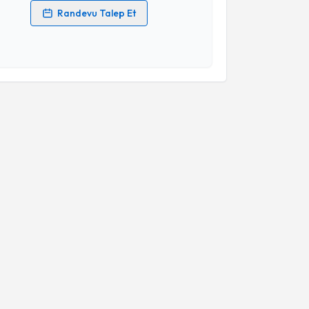
Randevu Talep Et
 verilerimin işlenmesine ilişkin
Aydınlatma Metni
'ni
 ve kişisel verilerimin belirtilen kapsamda
esini kabul ediyorum.
Takvim Talebini Gönder