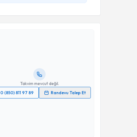
akvimi Talebi
 ve Konuşma Terapisti Seher Sönmez
için
vimi talebi oluşturun. Size bu uzmandan randevu
n bir takvim hazırlandığında e-posta ile
ceğiz.
resiniz
Takvim mevcut değil.
0 (850) 811 97 89
Randevu Talep Et
 verilerimin işlenmesine ilişkin
Aydınlatma Metni
'ni
 ve kişisel verilerimin belirtilen kapsamda
esini kabul ediyorum.
akvimi Talebi
Takvim Talebini Gönder