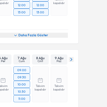
palıdır
kapalıdır
12:00
12:00
13:00
13:00
Daha Fazla Göster
6 Ağu
7 Ağu
8 Ağu
9 Ağu
Per
Cum
Cmt
Paz
09:00
09:30
10:00
Takvim
Takvim
Takvim
palıdır
kapalıdır
kapalıdır
10:30
11:00