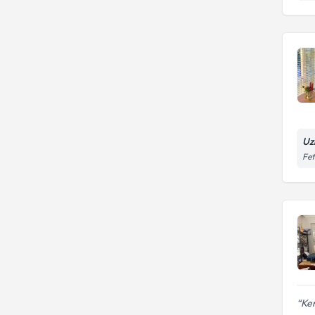
Uz
Fe
Ken