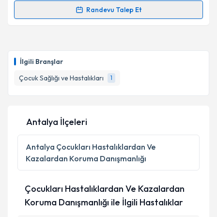
Randevu Talep Et
Randevu Takvimi Talebi
Uzm. Dr. Büşra Bilim Türkcan
için randevu takvimi
talebi oluşturun. Size bu uzmandan randevu almanız
İlgili Branşlar
için bir takvim hazırlandığında e-posta ile
bilgilendireceğiz.
Çocuk Sağlığı ve Hastalıkları
1
E-posta Adresiniz
Antalya İlçeleri
Kişisel verilerimin işlenmesine ilişkin
Aydınlatma
Antalya
Çocukları Hastalıklardan Ve
Metni
'ni okudum ve kişisel verilerimin belirtilen
Kazalardan Koruma Danışmanlığı
kapsamda işlenmesini kabul ediyorum.
Çocukları Hastalıklardan Ve Kazalardan
Takvim Talebini Gönder
Koruma Danışmanlığı ile İlgili Hastalıklar