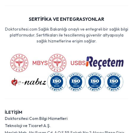
SERTİFİKA VE ENTEGRASYONLAR
Doktorsitesi.com Sağlık Bakanlığı onaylı ve entegreli bir sağlık bilgi
platformudur. Sertifikaları ile tescillenmiş güvenilir altyapısıyla
sağlık hizmetlerine erişim sağlar.
İLETİŞİM
Doktorsitesi Com Bilgi Hizmetleri
Teknoloji ve Ticaret A.Ş.
Maslak Mah. Ahi Evran Cd. A.O.S 55 Sokak No:2 Aksoy Plaza Giriş