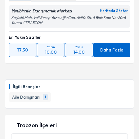
Yenibirgün Danışmanlık Merkezi
Haritada Göster
Kaşüstü Mah. Vali Recep Yazıcıoğlu Cad. Aklife Sit. A Blok Kapı No: 20/5
Yomra / TRABZON
En Yakın Saatler
Yarın
Yarın
17:30
Daha Fazla
10:00
14:00
İlgili Branşlar
Aile Danışmanı
1
Trabzon İlçeleri