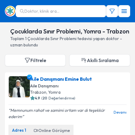
Doktor, klinik ara...
Çocuklarda Sınır Problemi, Yomra - Trabzon
Toplam
1
Çocuklarda Sınır Problemi
tedavisi yapan doktor -
uzman bulundu
Filtrele
Akıllı Sıralama
Aile Danışmanı Emine Bulut
Aile Danışmanı
Trabzon
, Yomra
4.9
(
20
Değerlendirme)
Memnunum rahat ve samimi ortam var dı teşekkür
Devamı
ederim
Adres
1
Online Görüşme