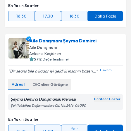
En Yakın Saatler
16:30
17:30
18:30
Daha Fazla
Aile Danışmanı Şeyma Demirci
Aile Danışmanı
Ankara
, Keçiören
5
(
12
Değerlendirme)
Devamı
Bir seans bile o kadar iyi geldi ki insanın bazen...
Adres
1
Online Görüşme
Şeyma Demirci Danışmanlık Merkezi
Haritada Göster
Şehit Kubilay, Değirmendere Cd. No:24/6, 06090
En Yakın Saatler
Yarın