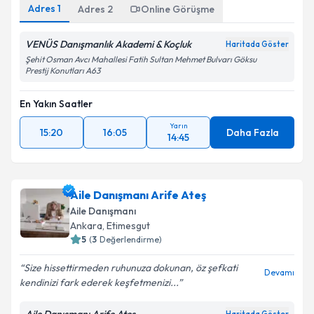
Adres
1
Adres
2
Online Görüşme
VENÜS Danışmanlık Akademi & Koçluk
Haritada Göster
Şehit Osman Avcı Mahallesi Fatih Sultan Mehmet Bulvarı Göksu
Prestij Konutları A63
En Yakın Saatler
Yarın
15:20
16:05
Daha Fazla
14:45
Aile Danışmanı Arife Ateş
Aile Danışmanı
Ankara
, Etimesgut
5
(
3
Değerlendirme)
Size hissettirmeden ruhunuza dokunan, öz şefkati
Devamı
kendinizi fark ederek keşfetmenizi...