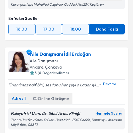
Karargahtepe Mahallesi Özgürler Caddesi No:23/1 Keçiören
En Yakın Saatler
16:00
17:00
18:00
Daha Fazla
Aile Danışmanı İdil Erdoğan
Aile Danışmanı
Ankara
, Çankaya
5
(
6
Değerlendirme)
Devamı
İnanılmaz naif biri, ses tonu her şeyi o kadar iyi...
Adres
1
Online Görüşme
Psikiyatrist Uzm. Dr. Sibel Aracı Kliniği
Haritada Göster
Teona Ümitköy Sitesi D Blok, Ümit Mah. 2547 Cadde, Ümitköy - Alacaatlı
Köyü Yolu , 06810