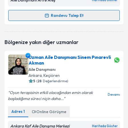
Aile Danışmanı Arife Ateş
Haritada Göster
Randevu Talep Et
Randevu Takvimi Talebi
Aile Danışmanı Arife Ateş
için randevu takvimi talebi
Bölgenize yakın diğer uzmanlar
oluşturun. Size bu uzmandan randevu almanız için bir
takvim hazırlandığında e-posta ile bilgilendireceğiz.
Uzman Aile Danışmanı Sinem Pınarevli
E-posta Adresiniz
Akman
Aile Danışmanı
Ankara
, Keçiören
5
(
28
Değerlendirme)
Kişisel verilerimin işlenmesine ilişkin
Aydınlatma
Oyun terapisinin etkili olacağından emin olarak
Metni
'ni okudum ve kişisel verilerimin belirtilen
Devamı
başladığımız süreci niçin daha...
kapsamda işlenmesini kabul ediyorum.
Adres
1
Online Görüşme
Takvim Talebini Gönder
Ankara Kaf Aile Danışma Merkezi
Haritada Göster