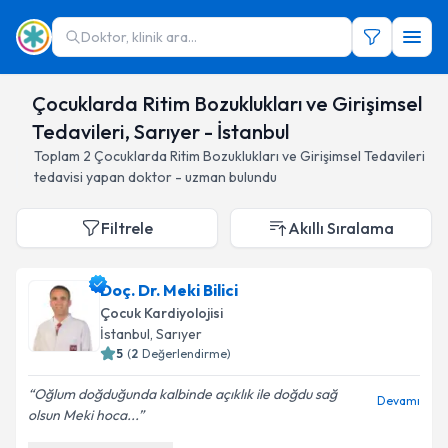
Doktor, klinik ara...
Çocuklarda Ritim Bozuklukları ve Girişimsel
Tedavileri, Sarıyer - İstanbul
Toplam
2
Çocuklarda Ritim Bozuklukları ve Girişimsel Tedavileri
tedavisi yapan doktor - uzman bulundu
Filtrele
Akıllı Sıralama
Doç. Dr. Meki Bilici
Çocuk Kardiyolojisi
İstanbul
, Sarıyer
5
(
2
Değerlendirme)
Oğlum doğduğunda kalbinde açıklık ile doğdu sağ
Devamı
olsun Meki hoca...