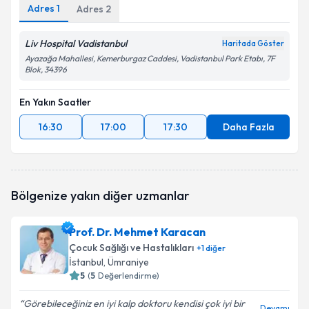
Adres
1
Adres
2
Liv Hospital Vadistanbul
Haritada Göster
Ayazağa Mahallesi, Kemerburgaz Caddesi, Vadistanbul Park Etabı, 7F
Blok, 34396
En Yakın Saatler
16:30
17:00
17:30
Daha Fazla
Bölgenize yakın diğer uzmanlar
Prof. Dr. Mehmet Karacan
Çocuk Sağlığı ve Hastalıkları
+
1
diğer
İstanbul
, Ümraniye
5
(
5
Değerlendirme)
Görebileceğiniz en iyi kalp doktoru kendisi çok iyi bir
Devamı