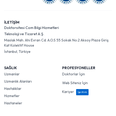
İLETİŞİM
Doktorsitesi Com Bilgi Hizmetleri
Teknoloji ve Ticaret A.Ş.
Maslak Mah. Ahi Evran Cd. A.O.S 55 Sokak No:2 Aksoy Plaza Giriş
Kat Kolektif House
İstanbul, Türkiye
SAĞLIK
PROFESYONELLER
Uzmanlar
Doktorlar İçin
Uzmanlık Alanları
Web Siteniz İçin
Hastalıklar
Kariyer
İşe Alım
Hizmetler
Hastaneler