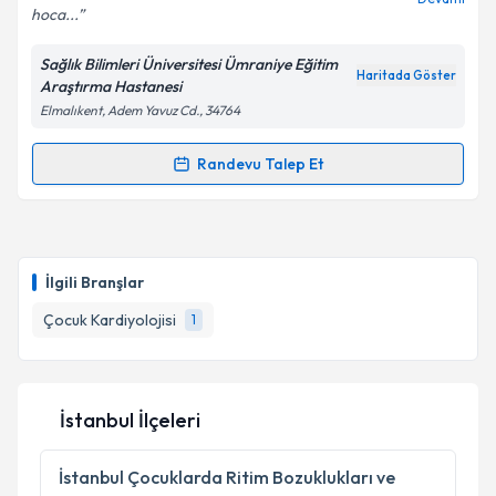
hoca...
Sağlık Bilimleri Üniversitesi Ümraniye Eğitim
Haritada Göster
Araştırma Hastanesi
Elmalıkent, Adem Yavuz Cd., 34764
Randevu Talep Et
Randevu Takvimi Talebi
Prof. Dr. Mehmet Karacan
için randevu takvimi
talebi oluşturun. Size bu uzmandan randevu almanız
İlgili Branşlar
için bir takvim hazırlandığında e-posta ile
bilgilendireceğiz.
Çocuk Kardiyolojisi
1
E-posta Adresiniz
İstanbul İlçeleri
Kişisel verilerimin işlenmesine ilişkin
Aydınlatma
İstanbul
Çocuklarda Ritim Bozuklukları ve
Metni
'ni okudum ve kişisel verilerimin belirtilen