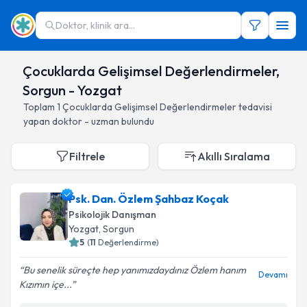
Doktor, klinik ara...
Çocuklarda Gelişimsel Değerlendirmeler,
Sorgun - Yozgat
Toplam
1
Çocuklarda Gelişimsel Değerlendirmeler
tedavisi
yapan doktor - uzman bulundu
Filtrele
Akıllı Sıralama
Psk. Dan. Özlem Şahbaz Koçak
Psikolojik Danışman
Yozgat
, Sorgun
5
(
11
Değerlendirme)
Bu senelik süreçte hep yanımızdaydınız Özlem hanım
Devamı
Kızımın içe...