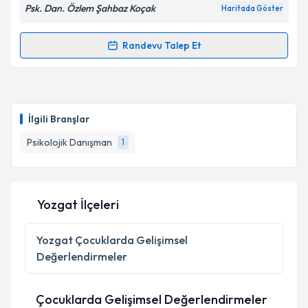
Psk. Dan. Özlem Şahbaz Koçak
Haritada Göster
Randevu Talep Et
Randevu Takvimi Talebi
Psk. Dan. Özlem Şahbaz Koçak
için randevu takvimi
talebi oluşturun. Size bu uzmandan randevu almanız
İlgili Branşlar
için bir takvim hazırlandığında e-posta ile
bilgilendireceğiz.
Psikolojik Danışman
1
E-posta Adresiniz
Yozgat İlçeleri
Kişisel verilerimin işlenmesine ilişkin
Aydınlatma
Yozgat
Çocuklarda Gelişimsel
Metni
'ni okudum ve kişisel verilerimin belirtilen
Değerlendirmeler
kapsamda işlenmesini kabul ediyorum.
Çocuklarda Gelişimsel Değerlendirmeler
Takvim Talebini Gönder