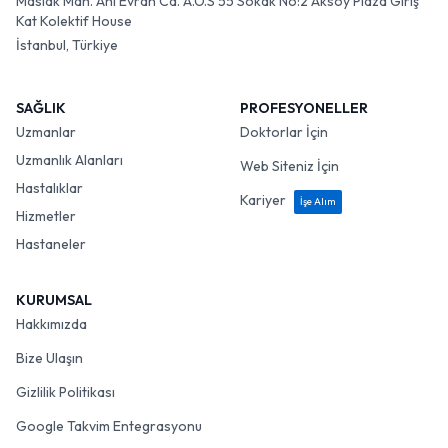
Maslak Mah. Ahi Evran Cd. A.O.S 55 Sokak No:2 Aksoy Plaza Giriş
Kat Kolektif House
İstanbul, Türkiye
SAĞLIK
PROFESYONELLER
Uzmanlar
Doktorlar İçin
Uzmanlık Alanları
Web Siteniz İçin
Hastalıklar
Kariyer
İşe Alım
Hizmetler
Hastaneler
KURUMSAL
Hakkımızda
Bize Ulaşın
Gizlilik Politikası
Google Takvim Entegrasyonu