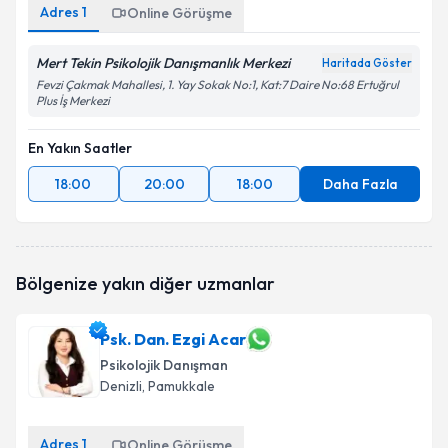
Adres
1
Online Görüşme
Mert Tekin Psikolojik Danışmanlık Merkezi
Haritada Göster
Fevzi Çakmak Mahallesi, 1. Yay Sokak No:1, Kat:7 Daire No:68 Ertuğrul
Plus İş Merkezi
En Yakın Saatler
18:00
20:00
18:00
Daha Fazla
Bölgenize yakın diğer uzmanlar
Psk. Dan. Ezgi Acar
Psikolojik Danışman
Denizli
, Pamukkale
Adres
1
Online Görüşme