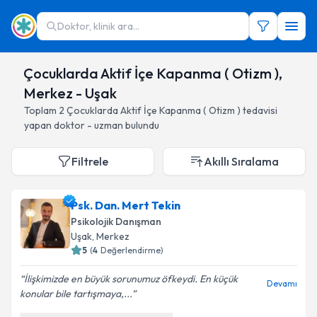
Doktor, klinik ara...
Çocuklarda Aktif İçe Kapanma ( Otizm ),
Merkez - Uşak
Toplam
2
Çocuklarda Aktif İçe Kapanma ( Otizm )
tedavisi
yapan doktor - uzman bulundu
Filtrele
Akıllı Sıralama
Psk. Dan. Mert Tekin
Psikolojik Danışman
Uşak
, Merkez
5
(
4
Değerlendirme)
İlişkimizde en büyük sorunumuz öfkeydi. En küçük
Devamı
konular bile tartışmaya,...