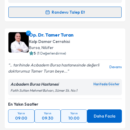
Randevu Talep Et
Randevu Takvimi Talebi
Prof. Dr. Kenan Abdurrahman Kara
için randevu
Op. Dr. Tamer Turan
takvimi talebi oluşturun. Size bu uzmandan randevu
Kalp Damar Cerrahisi
almanız için bir takvim hazırlandığında e-posta ile
Bursa
, Nilüfer
bilgilendireceğiz.
5
(
1
Değerlendirme)
E-posta Adresiniz
.. tarihinde Acıbadem Bursa hastanesinde değerli
Devamı
doktorumuz Tamer Turan beye...
Acıbadem Bursa Hastanesi
Haritada Göster
Fatih Sultan Mehmet Bulvarı, Sümer Sk. No:1
Kişisel verilerimin işlenmesine ilişkin
Aydınlatma
Metni
'ni okudum ve kişisel verilerimin belirtilen
kapsamda işlenmesini kabul ediyorum.
En Yakın Saatler
Yarın
Yarın
Yarın
Daha Fazla
09:00
09:30
10:00
Takvim Talebini Gönder