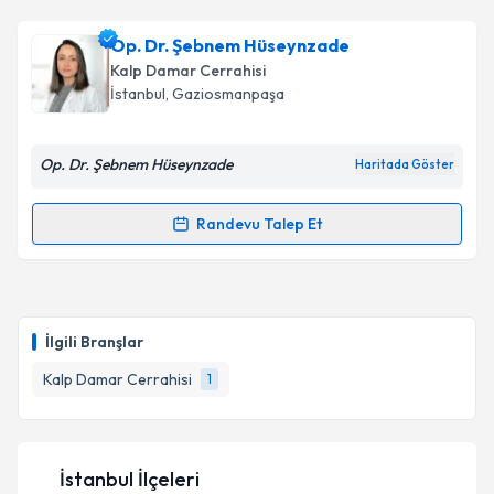
Op. Dr. Şebnem Hüseynzade
Kalp Damar Cerrahisi
İstanbul
, Gaziosmanpaşa
Op. Dr. Şebnem Hüseynzade
Haritada Göster
Randevu Talep Et
Randevu Takvimi Talebi
Op. Dr. Şebnem Hüseynzade
için randevu takvimi
talebi oluşturun. Size bu uzmandan randevu almanız
İlgili Branşlar
için bir takvim hazırlandığında e-posta ile
bilgilendireceğiz.
Kalp Damar Cerrahisi
1
E-posta Adresiniz
İstanbul İlçeleri