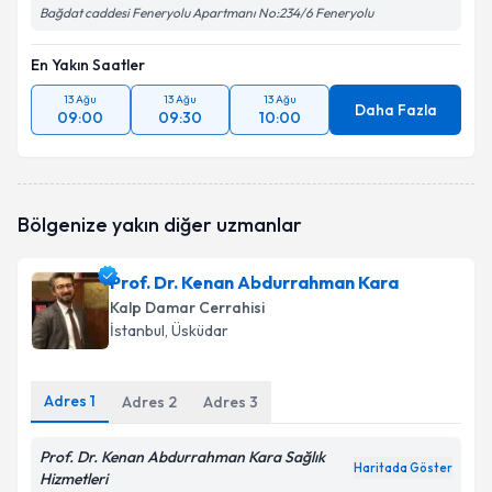
Bağdat caddesi Feneryolu Apartmanı No:234/6 Feneryolu
En Yakın Saatler
13 Ağu
13 Ağu
13 Ağu
Daha Fazla
09:00
09:30
10:00
Bölgenize yakın diğer uzmanlar
Prof. Dr. Kenan Abdurrahman Kara
Kalp Damar Cerrahisi
İstanbul
, Üsküdar
Adres
1
Adres
2
Adres
3
Prof. Dr. Kenan Abdurrahman Kara Sağlık
Haritada Göster
Hizmetleri