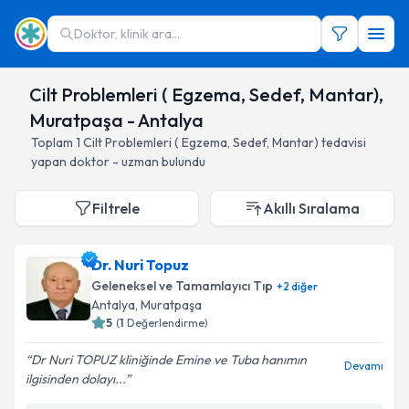
Doktor, klinik ara...
Cilt Problemleri ( Egzema, Sedef, Mantar),
Muratpaşa - Antalya
Toplam
1
Cilt Problemleri ( Egzema, Sedef, Mantar)
tedavisi
yapan doktor - uzman bulundu
Filtrele
Akıllı Sıralama
Dr. Nuri Topuz
Geleneksel ve Tamamlayıcı Tıp
+
2
diğer
Antalya
, Muratpaşa
5
(
1
Değerlendirme)
Dr Nuri TOPUZ kliniğinde Emine ve Tuba hanımın
Devamı
ilgisinden dolayı...