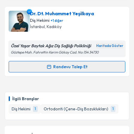
Dt. Mehmet Kızıloğlu
için randevu takvimi talebi
Dr. Dt. Muhammet Yeşilkaya
Takvim Talebini Gönder
oluşturun. Size bu uzmandan randevu almanız için bir
Diş Hekimi
+
1
diğer
takvim hazırlandığında e-posta ile bilgilendireceğiz.
İstanbul
, Kadıköy
E-posta Adresiniz
Özel Yaşar Baytak Ağız Diş Sağlığı Polikliniği
Haritada Göster
Göztepe Mah. Fahrettin Kerim Gökay Cad. No:154 34730
Kişisel verilerimin işlenmesine ilişkin
Aydınlatma
Randevu Talep Et
Randevu Takvimi Talebi
Metni
'ni okudum ve kişisel verilerimin belirtilen
kapsamda işlenmesini kabul ediyorum.
Dr. Dt. Muhammet Yeşilkaya
için randevu takvimi
talebi oluşturun. Size bu uzmandan randevu almanız
Takvim Talebini Gönder
İlgili Branşlar
için bir takvim hazırlandığında e-posta ile
bilgilendireceğiz.
Diş Hekimi
Ortodonti (Çene-Diş Bozuklukları)
1
1
E-posta Adresiniz