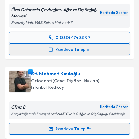
Özel Ortoperio Çaybağları Ağız ve Diş Sağlığı
Haritada Göster
Merkezi
Erenköy Mah. 1465. Sok. A blok no:1/7
0 (850) 474 83 97
Randevu Takvimi Talebi
Randevu Talep Et
Uzm. Dt. Hatice Başaranlar Bal
için randevu
takvimi talebi oluşturun. Size bu uzmandan randevu
Dt. Mehmet Kızıloğlu
almanız için bir takvim hazırlandığında e-posta ile
bilgilendireceğiz.
Ortodonti (Çene-Diş Bozuklukları)
İstanbul
, Kadıköy
E-posta Adresiniz
Clinic B
Haritada Göster
Kozyatağı mah Kocayol cad No31 Clinic B Ağız ve Diş Sağlığı Polikliniği
Kişisel verilerimin işlenmesine ilişkin
Aydınlatma
Randevu Talep Et
Metni
'ni okudum ve kişisel verilerimin belirtilen
Randevu Takvimi Talebi
kapsamda işlenmesini kabul ediyorum.