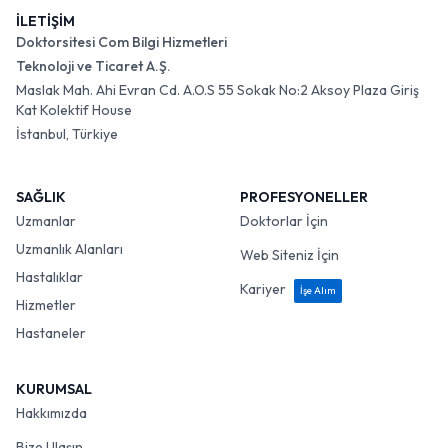
İLETİŞİM
Doktorsitesi Com Bilgi Hizmetleri
Teknoloji ve Ticaret A.Ş.
Maslak Mah. Ahi Evran Cd. A.O.S 55 Sokak No:2 Aksoy Plaza Giriş
Kat Kolektif House
İstanbul, Türkiye
SAĞLIK
PROFESYONELLER
Uzmanlar
Doktorlar İçin
Uzmanlık Alanları
Web Siteniz İçin
Hastalıklar
Kariyer
İşe Alım
Hizmetler
Hastaneler
KURUMSAL
Hakkımızda
Bize Ulaşın