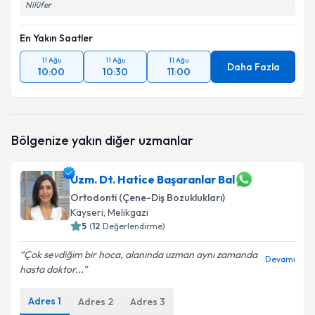
Nilüfer
En Yakın Saatler
11 Ağu
11 Ağu
11 Ağu
Daha Fazla
10:00
10:30
11:00
Bölgenize yakın diğer uzmanlar
Uzm. Dt. Hatice Başaranlar Bal
Ortodonti (Çene-Diş Bozuklukları)
Kayseri
, Melikgazi
5
(
12
Değerlendirme)
Çok sevdiğim bir hoca, alanında uzman aynı zamanda
Devamı
hasta doktor...
Adres
1
Adres
2
Adres
3