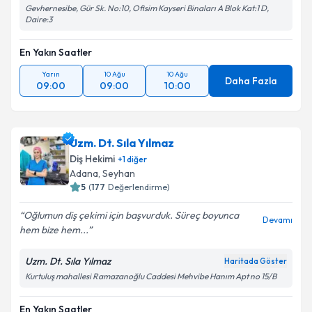
Gevhernesibe, Gür Sk. No:10, Ofisim Kayseri Binaları A Blok Kat:1 D,
Daire:3
En Yakın Saatler
Yarın
10 Ağu
10 Ağu
Daha Fazla
09:00
09:00
10:00
Uzm. Dt. Sıla Yılmaz
Diş Hekimi
+
1
diğer
Adana
, Seyhan
5
(
177
Değerlendirme)
Oğlumun diş çekimi için başvurduk. Süreç boyunca
Devamı
hem bize hem...
Uzm. Dt. Sıla Yılmaz
Haritada Göster
Kurtuluş mahallesi Ramazanoğlu Caddesi Mehvibe Hanım Apt no 15/B
En Yakın Saatler