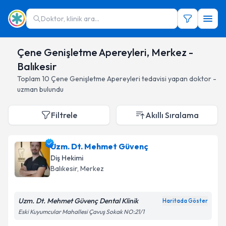
Doktor, klinik ara...
Çene Genişletme Apereyleri, Merkez -
Balıkesir
Toplam
10
Çene Genişletme Apereyleri
tedavisi yapan doktor -
uzman bulundu
Filtrele
Akıllı Sıralama
Uzm. Dt. Mehmet Güvenç
Diş Hekimi
Balıkesir
, Merkez
Uzm. Dt. Mehmet Güvenç Dental Klinik
Haritada Göster
Eski Kuyumcular Mahallesi Çavuş Sokak NO:21/1