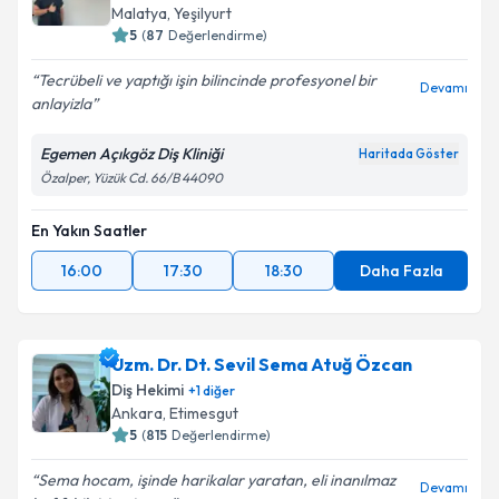
Malatya
, Yeşilyurt
5
(
87
Değerlendirme)
Tecrübeli ve yaptığı işin bilincinde profesyonel bir
Devamı
anlayizla
Egemen Açıkgöz Diş Kliniği
Haritada Göster
Özalper, Yüzük Cd. 66/B 44090
En Yakın Saatler
16:00
17:30
18:30
Daha Fazla
Uzm. Dr. Dt. Sevil Sema Atuğ Özcan
Diş Hekimi
+
1
diğer
Ankara
, Etimesgut
5
(
815
Değerlendirme)
Sema hocam, işinde harikalar yaratan, eli inanılmaz
Devamı