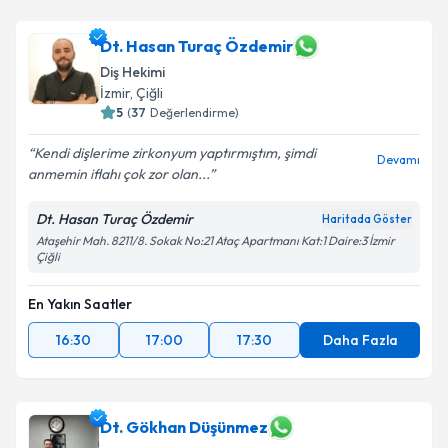
Dt. Hasan Turaç Özdemir
Diş Hekimi
İzmir
, Çiğli
5
(
37
Değerlendirme)
Kendi dişlerime zirkonyum yaptırmıştım, şimdi
Devamı
anmemin iflahı çok zor olan...
Dt. Hasan Turaç Özdemir
Haritada Göster
Ataşehir Mah. 8211/8. Sokak No:21 Ataç Apartmanı Kat:1 Daire:3 İzmir
Çiğli
En Yakın Saatler
16:30
17:00
17:30
Daha Fazla
Dt. Gökhan Düşünmez