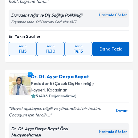
hafif, bilgisine tam...
Durudent Ağız ve Diş Sağlığı Polikliniği
Haritada Göster
Eryaman Mah. Dil Devrimi Cad. No: 41/7
En Yakın Saatler
Yarın
Yarın
Yarın
Daha Fazla
11:15
11:30
14:15
Dr. Dt. Ayşe Derya Bayat
Pedodonti (Çocuk Diş Hekimliği)
Kayseri
, Kocasinan
5
(
406
Değerlendirme)
Gayet açıklayıcı, bilgili ve yönlendirici bir hekim.
Devamı
Çocuğum için tercih...
Dr. Dt. Ayşe Derya Bayat Özel
Haritada Göster
Muayenehanesi