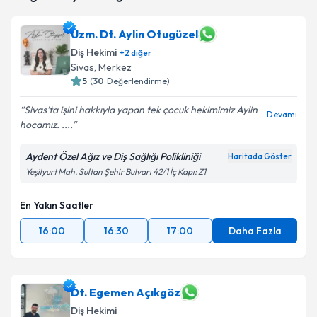
için bir takvim hazırlandığında e-posta ile
bilgilendireceğiz.
Uzm. Dt. Aylin Otugüzel
Diş Hekimi
E-posta Adresiniz
+
2
diğer
Sivas
, Merkez
5
(
30
Değerlendirme)
Sivas’ta işini hakkıyla yapan tek çocuk hekimimiz Aylin
Devamı
Kişisel verilerimin işlenmesine ilişkin
Aydınlatma
hocamız. ....
Metni
'ni okudum ve kişisel verilerimin belirtilen
kapsamda işlenmesini kabul ediyorum.
Aydent Özel Ağız ve Diş Sağlığı Polikliniği
Haritada Göster
Yeşilyurt Mah. Sultan Şehir Bulvarı 42/1 İç Kapı: Z1
Takvim Talebini Gönder
En Yakın Saatler
16:00
16:30
17:00
Daha Fazla
Dt. Egemen Açıkgöz
Diş Hekimi