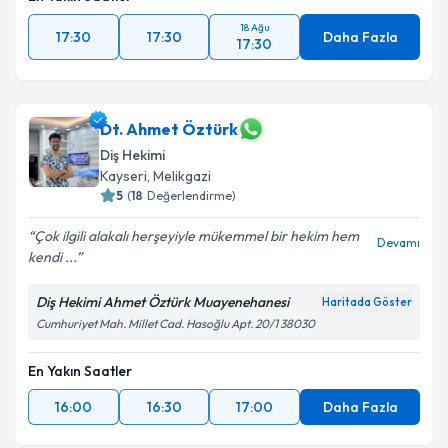
18 Ağu
17:30
17:30
Daha Fazla
17:30
Dt. Ahmet Öztürk
Diş Hekimi
Kayseri
, Melikgazi
5
(
18
Değerlendirme)
Çok ilgili alakalı herşeyiyle mükemmel bir hekim hem
Devamı
kendi ...
Diş Hekimi Ahmet Öztürk Muayenehanesi
Haritada Göster
Cumhuriyet Mah. Millet Cad. Hasoğlu Apt. 20/1 38030
En Yakın Saatler
16:00
16:30
17:00
Daha Fazla