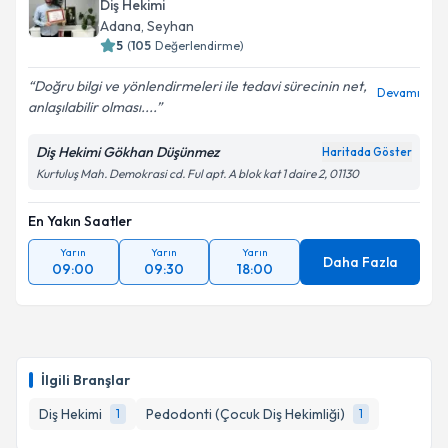
Diş Hekimi
Adana
, Seyhan
5
(
105
Değerlendirme)
Doğru bilgi ve yönlendirmeleri ile tedavi sürecinin net,
Devamı
anlaşılabilir olması....
Diş Hekimi Gökhan Düşünmez
Haritada Göster
Kurtuluş Mah. Demokrasi cd. Ful apt. A blok kat 1 daire 2, 01130
En Yakın Saatler
Yarın
Yarın
Yarın
Daha Fazla
09:00
09:30
18:00
İlgili Branşlar
Diş Hekimi
Pedodonti (Çocuk Diş Hekimliği)
1
1