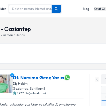
ikler
Blog
Kayıt Ol
l - Gaziantep
r - uzman bulundu
Dt. Nursima Genç Yazıcı
Diş Hekimi
Gaziantep
, Şehitkamil
5
(
77
Değerlendirme)
imler asistanlar çok kibar ve bilgililerdi, emeklerine