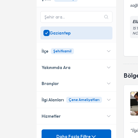
sağl
Eli
15
Gaziantep
NO
İlçe
Şehitkamil
Yakınımda Ara
Bölg
Branşlar
Konumuma yakın uzmanları
Şahinbey
göster
Şehitkamil
İlgi Alanları
Çene Ameliyatları
Hizmetler
Diş Hekimi
İlg
Mezuniyet
3 Boyutlu Ortognatik Cerrahi
Daha Fazla Filtre