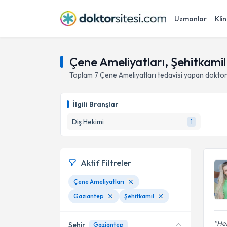
Uzmanlar
Klin
Çene Ameliyatları, Şehitkami
Toplam
7
Çene Ameliyatları
tedavisi yapan dokto
İlgili Branşlar
Diş Hekimi
1
Aktif Filtreler
Çene Ameliyatları
Gaziantep
Şehitkamil
Hek
Şehir
Gaziantep