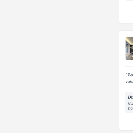
Ya
vakt
Dt
Num
Dö