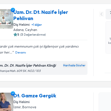
Uzm. Dr. Dt. Nazife İşler
Pehlivan
Diş Hekimi
+
1
diğer
Adana
, Ceyhan
5
(
3
Değerlendirme)
ka
lardır çok memnunum çok iyi ilgileniyor çok yardımcı
or her...
Devamı
. Dr. Dt. Nazife İşler Pehlivan Kliniği
Haritada Göster
haniye Mah. 609 SK. NO2 / 103
Randevu T
Dt. Gamz
Dt. Gamze Gergük
bu uzmandan
Diş Hekimi
posta ile bi
İzmir
, Bornova