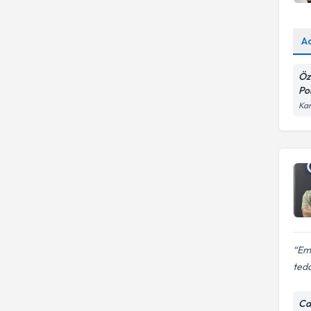
A
Öz
Pol
Kar
Emr
teda
Cad