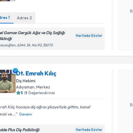
E-posta Ad
B
dres
1
Adres
2
Kişisel
el Gamze Gergük Ağız ve Diş Sağlığı
Haritada Göster
okudum
ikliniği
işlenm
acaoğlan, 6244. Sk. No:92, 35070
Randevu T
Dt. Emrah Kılıç
Dt. Emrah 
uzmandan ra
Diş Hekimi
posta ile bi
Adıyaman
, Merkez
5
(
5
Değerlendirme)
E-posta Ad
B
ah Kılıç hocaya diş ağrısı şikayetiyle gittim, kanal
visi ve...
Devamı
Kişisel
de Plus Diş Polikliniği
Haritada Göster
okudum