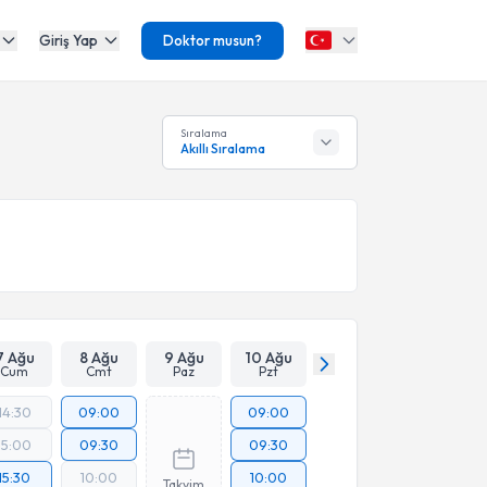
Giriş Yap
Doktor musun?
Sıralama
Akıllı Sıralama
7 Ağu
8 Ağu
9 Ağu
10 Ağu
Cum
Cmt
Paz
Pzt
14:30
09:00
09:00
15:00
09:30
09:30
15:30
10:00
10:00
Takvim