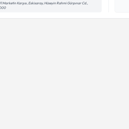
1 Marketin Karşısı, Eskisaray, Hüseyin Rahmi Gürpınar Cd.,
işlenm
000