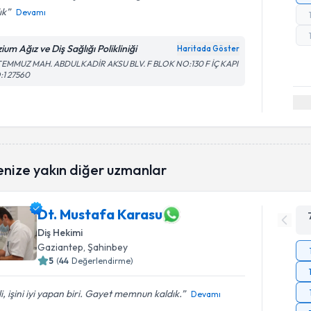
ık
Devamı
zium Ağız ve Diş Sağlığı Polikliniği
Haritada Göster
 TEMMUZ MAH. ABDULKADİR AKSU BLV. F BLOK NO:130 F İÇ KAPI
:1 27560
enize yakın diğer uzmanlar
Dt. Mustafa Karasu
Diş Hekimi
Gaziantep
, Şahinbey
5
(
44
Değerlendirme)
ili, işini iyi yapan biri. Gayet memnun kaldık.
Devamı