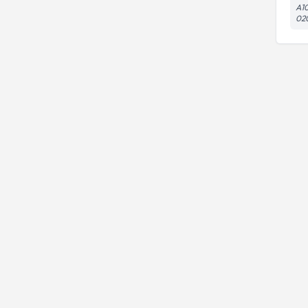
A10
02