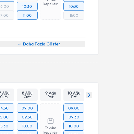
kapalıdır
16:00
10:30
10:30
17:00
11:00
11:00
Daha Fazla Göster
7 Ağu
8 Ağu
9 Ağu
10 Ağu
Cum
Cmt
Paz
Pzt
14:30
09:00
09:00
15:00
09:30
09:30
15:30
10:00
10:00
Takvim
kapalıdır