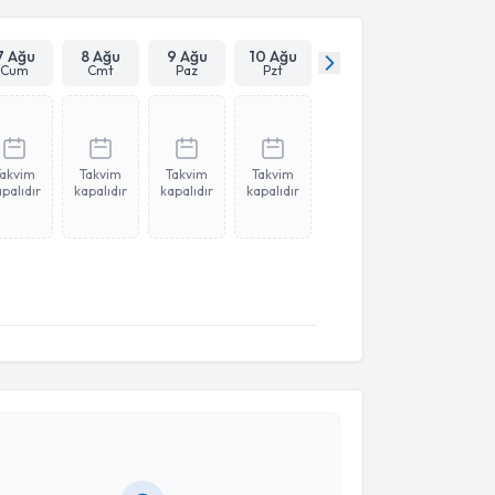
7 Ağu
8 Ağu
9 Ağu
10 Ağu
Cum
Cmt
Paz
Pzt
Takvim
Takvim
Takvim
Takvim
palıdır
kapalıdır
kapalıdır
kapalıdır
akvimi Talebi
e Gergük
için randevu takvimi talebi oluşturun. Size
 randevu almanız için bir takvim hazırlandığında e-
lgilendireceğiz.