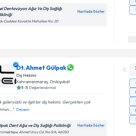
el Dentavizyon Ağız Ve Diş Sağlığı
Haritada Göster
ikliniği
u Caddesi Kavaklık Mahallesi No: 20
Dt. Ahmet Gülpak
Diş Hekimi
Kahramanmaraş
, Onikişubat
5
(
5
Değerlendirme)
 güleryüzlü ve ilgili bir diş hekimi. Gerçekten çok
nun...
Devamı
pak Dent Ağız ve Diş Sağlığı Polikliniği
Haritada Göster
cimektepe, Ahmet Uncu Cd. No:5/A, 46050