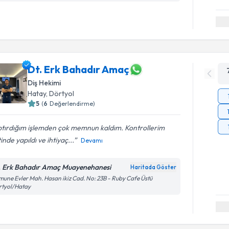
Dt. Erk Bahadır Amaç
Diş Hekimi
Hatay
, Dörtyol
5
(
6
Değerlendirme)
ptırdığım işlemden çok memnun kaldım. Kontrollerim
inde yapıldı ve ihtiyaç...
Devamı
. Erk Bahadır Amaç Muayenehanesi
Haritada Göster
une Evler Mah. Hasan ikiz Cad. No: 23B - Ruby Cafe Üstü
rtyol/Hatay