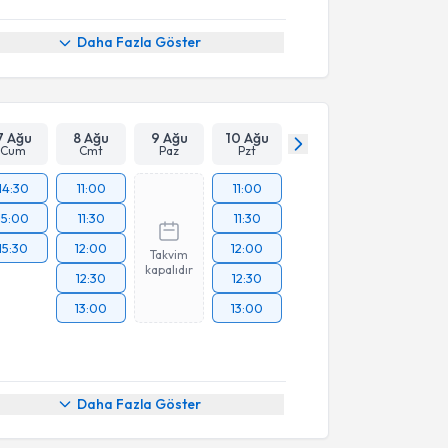
Daha Fazla Göster
7 Ağu
8 Ağu
9 Ağu
10 Ağu
Cum
Cmt
Paz
Pzt
14:30
11:00
11:00
15:00
11:30
11:30
15:30
12:00
12:00
Takvim
kapalıdır
12:30
12:30
13:00
13:00
Daha Fazla Göster