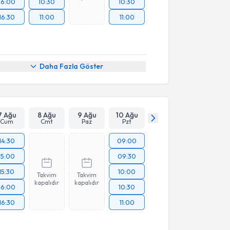
16:00
10:30
10:30
16:30
11:00
11:00
Daha Fazla Göster
7 Ağu
8 Ağu
9 Ağu
10 Ağu
Cum
Cmt
Paz
Pzt
14:30
09:00
15:00
09:30
15:30
10:00
Takvim
Takvim
kapalıdır
kapalıdır
16:00
10:30
16:30
11:00