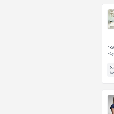
Yıl
oluy
Uzm
Bur