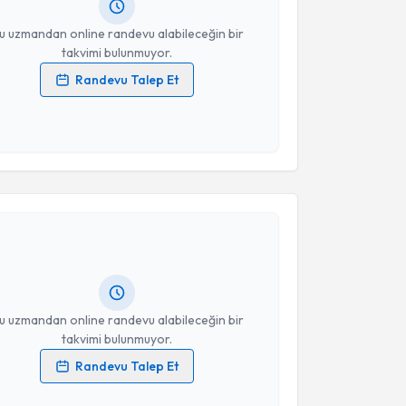
resiniz
u uzmandan online randevu alabileceğin bir
takvimi bulunmuyor.
Randevu Talep Et
 verilerimin işlenmesine ilişkin
Aydınlatma Metni
'ni
 ve kişisel verilerimin belirtilen kapsamda
esini kabul ediyorum.
akvimi Talebi
Takvim Talebini Gönder
Kılıç
için randevu takvimi talebi oluşturun. Size bu
ndevu almanız için bir takvim hazırlandığında e-
lgilendireceğiz.
resiniz
u uzmandan online randevu alabileceğin bir
takvimi bulunmuyor.
Randevu Talep Et
 verilerimin işlenmesine ilişkin
Aydınlatma Metni
'ni
 ve kişisel verilerimin belirtilen kapsamda