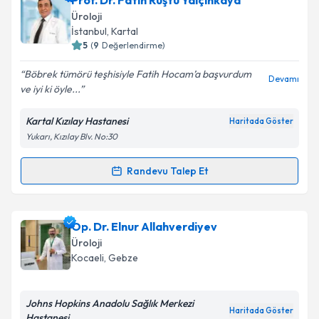
Prof. Dr. Fatih Rüştü Yalçınkaya
Üroloji
İstanbul
, Kartal
5
(
9
Değerlendirme)
Böbrek tümörü teşhisiyle Fatih Hocam’a başvurdum
Devamı
ve iyi ki öyle...
Kartal Kızılay Hastanesi
Haritada Göster
Yukarı, Kızılay Blv. No:30
Randevu Talep Et
Randevu Takvimi Talebi
Prof. Dr. Fatih Rüştü Yalçınkaya
için randevu
Op. Dr. Elnur Allahverdiyev
takvimi talebi oluşturun. Size bu uzmandan randevu
Üroloji
almanız için bir takvim hazırlandığında e-posta ile
Kocaeli
, Gebze
bilgilendireceğiz.
E-posta Adresiniz
Johns Hopkins Anadolu Sağlık Merkezi
Haritada Göster
Hastanesi