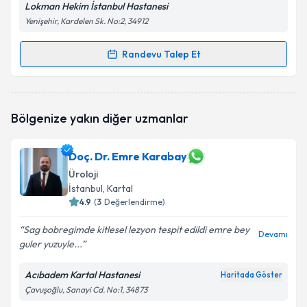
Lokman Hekim İstanbul Hastanesi
Yenişehir, Kardelen Sk. No:2, 34912
Kişisel verilerimin işlenmesine ilişkin
Aydınlatma
Randevu Talep Et
Randevu Takvimi Talebi
Metni
'ni okudum ve kişisel verilerimin belirtilen
kapsamda işlenmesini kabul ediyorum.
Doç. Dr. Orhan Ünal Zorba
için randevu takvimi
Bölgenize yakın diğer uzmanlar
talebi oluşturun. Size bu uzmandan randevu almanız
Takvim Talebini Gönder
için bir takvim hazırlandığında e-posta ile
bilgilendireceğiz.
Doç. Dr. Emre Karabay
Üroloji
E-posta Adresiniz
İstanbul
, Kartal
4.9
(
3
Değerlendirme)
Sag bobregimde kitlesel lezyon tespit edildi emre bey
Devamı
Kişisel verilerimin işlenmesine ilişkin
Aydınlatma
guler yuzuyle...
Metni
'ni okudum ve kişisel verilerimin belirtilen
kapsamda işlenmesini kabul ediyorum.
Acıbadem Kartal Hastanesi
Haritada Göster
Çavuşoğlu, Sanayi Cd. No:1, 34873