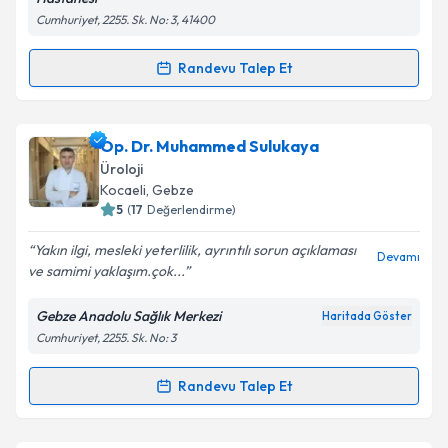
Cumhuriyet, 2255. Sk. No: 3, 41400
Kişisel verilerimin işlenmesine ilişkin
Aydınlatma
Randevu Talep Et
Randevu Takvimi Talebi
Metni
'ni okudum ve kişisel verilerimin belirtilen
kapsamda işlenmesini kabul ediyorum.
Op. Dr. Elnur Allahverdiyev
için randevu takvimi
Op. Dr. Muhammed Sulukaya
talebi oluşturun. Size bu uzmandan randevu almanız
Takvim Talebini Gönder
Üroloji
için bir takvim hazırlandığında e-posta ile
Kocaeli
, Gebze
bilgilendireceğiz.
5
(
17
Değerlendirme)
E-posta Adresiniz
Yakın ilgi, mesleki yeterlilik, ayrıntılı sorun açıklaması
Devamı
ve samimi yaklaşım.çok...
Gebze Anadolu Sağlık Merkezi
Haritada Göster
Cumhuriyet, 2255. Sk. No: 3
Kişisel verilerimin işlenmesine ilişkin
Aydınlatma
Metni
'ni okudum ve kişisel verilerimin belirtilen
kapsamda işlenmesini kabul ediyorum.
Randevu Talep Et
Randevu Takvimi Talebi
Takvim Talebini Gönder