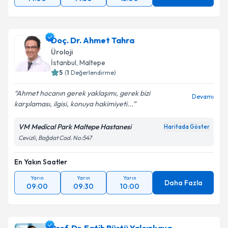
Doç. Dr. Ahmet Tahra
Üroloji
İstanbul
, Maltepe
5
(
1
Değerlendirme)
Ahmet hocanın gerek yaklaşımı, gerek bizi
Devamı
karşılaması, ilgisi, konuya hakimiyeti...
VM Medical Park Maltepe Hastanesi
Haritada Göster
Cevizli, Bağdat Cad. No:547
En Yakın Saatler
Yarın
Yarın
Yarın
Daha Fazla
09:00
09:30
10:00