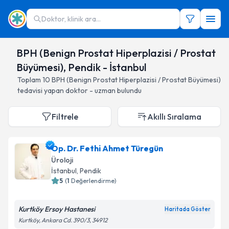
Doktor, klinik ara...
BPH (Benign Prostat Hiperplazisi / Prostat
Büyümesi), Pendik - İstanbul
Toplam
10
BPH (Benign Prostat Hiperplazisi / Prostat Büyümesi)
tedavisi yapan doktor - uzman bulundu
Filtrele
Akıllı Sıralama
Op. Dr. Fethi Ahmet Türegün
Üroloji
İstanbul
, Pendik
5
(
1
Değerlendirme)
Kurtköy Ersoy Hastanesi
Haritada Göster
Kurtköy, Ankara Cd. 390/3, 34912