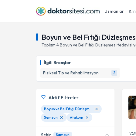
Uzmanlar
Klin
Boyun ve Bel Fıtığı Düzleşme
Toplam
4
Boyun ve Bel Fıtığı Düzleşmesi
tedavisi 
İlgili Branşlar
Fiziksel Tıp ve Rehabilitasyon
2
Aktif Filtreler
Boyun ve Bel Fıtığı Düzleşmesi
Samsun
Atakum
Dör
Şehir
Samsun