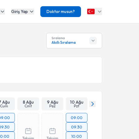
Giriş Yap
Doktor musun?
Sıralama
Akıllı Sıralama
7 Ağu
8 Ağu
9 Ağu
10 Ağu
Cum
Cmt
Paz
Pzt
09:00
09:00
09:30
09:30
10:00
10:00
Takvim
Takvim