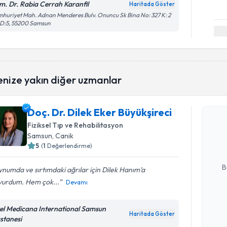
m. Dr. Rabia Cerrah Karanfil
Haritada Göster
huriyet Mah. Adnan Menderes Bulv. Onuncu Sk Bina No: 327 K: 2
 D:5, 55200 Samsun
enize yakın diğer uzmanlar
Randevu T
Doç. Dr. Dilek Eker Büyükşireci
Doç. Dr. D
oluşturun. 
Fiziksel Tıp ve Rehabilitasyon
hazırlandığ
Samsun
, Canik
5
(
1
Değerlendirme)
E-posta Ad
B
numda ve sırtımdaki ağrılar için Dilek Hanım’a
vurdum. Hem çok...
Devamı
Kişisel
el Medicana International Samsun
okudum
Haritada Göster
stanesi
işlenm