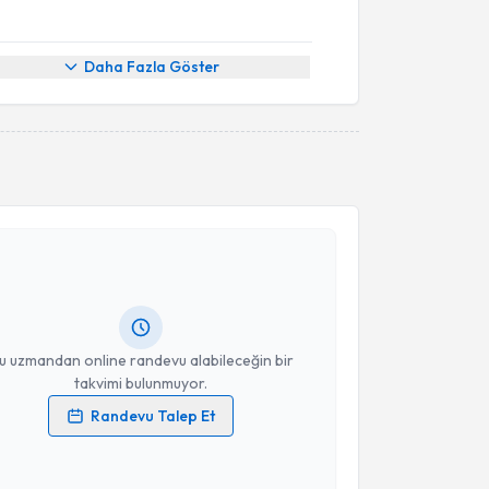
Daha Fazla Göster
akvimi Talebi
ilek Eker Büyükşireci
için randevu takvimi talebi
Size bu uzmandan randevu almanız için bir takvim
ında e-posta ile bilgilendireceğiz.
resiniz
u uzmandan online randevu alabileceğin bir
takvimi bulunmuyor.
Randevu Talep Et
 verilerimin işlenmesine ilişkin
Aydınlatma Metni
'ni
 ve kişisel verilerimin belirtilen kapsamda
esini kabul ediyorum.