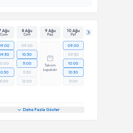
Takvim Talebini Gönder
7 Ağu
8 Ağu
9 Ağu
10 Ağu
Cum
Cmt
Paz
Pzt
09:00
09:00
09:00
09:30
10:30
09:30
10:00
11:00
10:00
Takvim
kapalıdır
10:30
11:30
10:30
11:00
12:00
11:00
Daha Fazla Göster