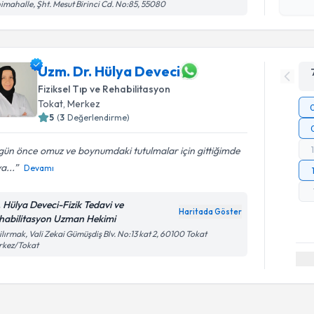
imahalle, Şht. Mesut Birinci Cd. No:85, 55080
Uzm. Dr. Hülya Deveci
Fiziksel Tıp ve Rehabilitasyon
Tokat
, Merkez
5
(
3
Değerlendirme)
 gün önce omuz ve boynumdaki tutulmalar için gittiğimde
a...
Devamı
. Hülya Deveci-Fizik Tedavi ve
Haritada Göster
habilitasyon Uzman Hekimi
ilırmak, Vali Zekai Gümüşdiş Blv. No:13 kat 2, 60100 Tokat
rkez/Tokat