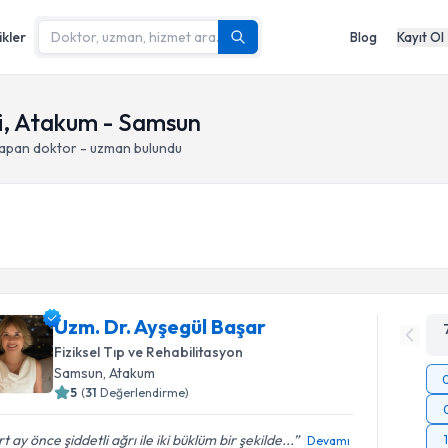
ikler
Blog
Kayıt Ol
si, Atakum - Samsun
yapan doktor - uzman bulundu
Uzm. Dr. Ayşegül Başar
Fiziksel Tıp ve Rehabilitasyon
Samsun
, Atakum
5
(
31
Değerlendirme)
t ay önce şiddetli ağrı ile iki büklüm bir şekilde...
Devamı