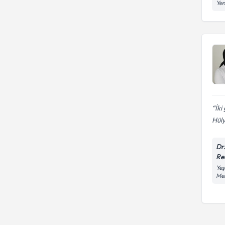
Yen
İki
Hüly
Dr
Re
Yeş
Me