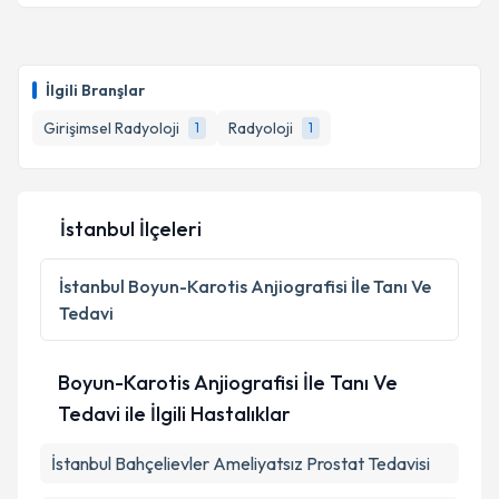
Takvim Talebini Gönder
Doç. Dr. Hasan Baki Altınsoy
için randevu takvimi
talebi oluşturun. Size bu uzmandan randevu almanız
İlgili Branşlar
için bir takvim hazırlandığında e-posta ile
bilgilendireceğiz.
Girişimsel Radyoloji
Radyoloji
1
1
E-posta Adresiniz
İstanbul İlçeleri
Kişisel verilerimin işlenmesine ilişkin
Aydınlatma
İstanbul
Boyun-Karotis Anjiografisi İle Tanı Ve
Metni
'ni okudum ve kişisel verilerimin belirtilen
Tedavi
kapsamda işlenmesini kabul ediyorum.
Boyun-Karotis Anjiografisi İle Tanı Ve
Takvim Talebini Gönder
Tedavi ile İlgili Hastalıklar
İstanbul Bahçelievler Ameliyatsız Prostat Tedavisi