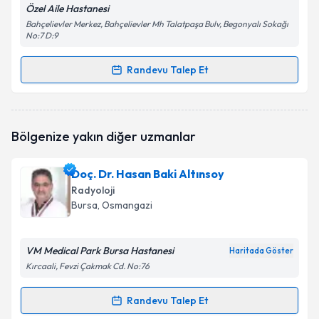
Özel Aile Hastanesi
Bahçelievler Merkez, Bahçelievler Mh Talatpaşa Bulv, Begonyalı Sokağı
No:7 D:9
Randevu Talep Et
Randevu Takvimi Talebi
Yrd. Doç. Dr. Bünyamin Kahraman
için randevu
Bölgenize yakın diğer uzmanlar
takvimi talebi oluşturun. Size bu uzmandan randevu
almanız için bir takvim hazırlandığında e-posta ile
bilgilendireceğiz.
Doç. Dr. Hasan Baki Altınsoy
Radyoloji
E-posta Adresiniz
Bursa
, Osmangazi
VM Medical Park Bursa Hastanesi
Haritada Göster
Kişisel verilerimin işlenmesine ilişkin
Aydınlatma
Kırcaali, Fevzi Çakmak Cd. No:76
Metni
'ni okudum ve kişisel verilerimin belirtilen
kapsamda işlenmesini kabul ediyorum.
Randevu Talep Et
Randevu Takvimi Talebi