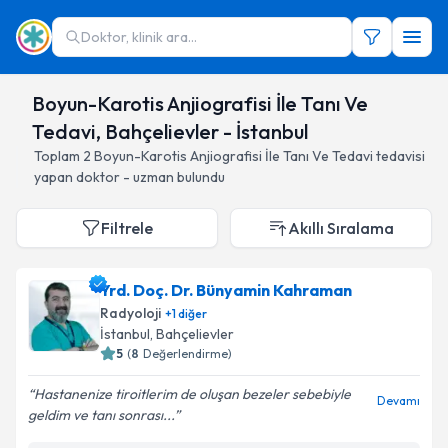
Doktor, klinik ara...
Boyun-Karotis Anjiografisi İle Tanı Ve
Tedavi, Bahçelievler - İstanbul
Toplam
2
Boyun-Karotis Anjiografisi İle Tanı Ve Tedavi
tedavisi
yapan doktor - uzman bulundu
Filtrele
Akıllı Sıralama
Yrd. Doç. Dr. Bünyamin Kahraman
Radyoloji
+
1
diğer
İstanbul
, Bahçelievler
5
(
8
Değerlendirme)
Hastanenize tiroitlerim de oluşan bezeler sebebiyle
Devamı
geldim ve tanı sonrası...