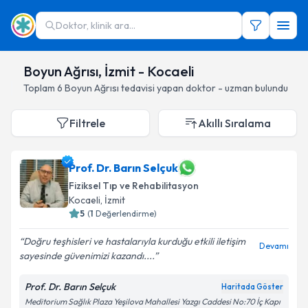
Doktor, klinik ara...
Boyun Ağrısı, İzmit - Kocaeli
Toplam
6
Boyun Ağrısı
tedavisi yapan doktor - uzman bulundu
Filtrele
Akıllı Sıralama
Prof. Dr. Barın Selçuk
Fiziksel Tıp ve Rehabilitasyon
Kocaeli
, İzmit
5
(
1
Değerlendirme)
Doğru teşhisleri ve hastalarıyla kurduğu etkili iletişim
Devamı
sayesinde güvenimizi kazandı....
Prof. Dr. Barın Selçuk
Haritada Göster
Meditorium Sağlık Plaza Yeşilova Mahallesi Yazgı Caddesi No:70 İç Kapı