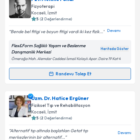
Size bu uzmandan randevu almanız için bir takvim
Fizyoterapi
hazırlandığında e-posta ile bilgilendireceğiz.
Kocaeli
, İzmit
5
(
2
Değerlendirme)
E-posta Adresiniz
Devamı
Bende bel fitigi ve boyun fitigi vardi iki kez fizik...
Flex&Form Sağlıklı Yaşam ve Beslenme
Haritada Göster
Danışmanlık Merkezi
Kişisel verilerimin işlenmesine ilişkin
Aydınlatma
Ömerağa Mah. Alemdar Caddesi İsmail Kolaylı Apar. Daire 19 Kat 4
Metni
'ni okudum ve kişisel verilerimin belirtilen
kapsamda işlenmesini kabul ediyorum.
Randevu Talep Et
Randevu Takvimi Talebi
Takvim Talebini Gönder
Fzt. Mehmet Ünal
için randevu takvimi talebi
Uzm. Dr. Hatice Ergüner
oluşturun. Size bu uzmandan randevu almanız için bir
Fiziksel Tıp ve Rehabilitasyon
takvim hazırlandığında e-posta ile bilgilendireceğiz.
Kocaeli
, İzmit
5
(
2
Değerlendirme)
E-posta Adresiniz
Alternatif tıp altında başlatılan Getat tıp
Devamı
merkezlerinin bir alternatif...