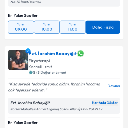
No: 38 İzmit/ Kocaeli
En Yakın Saatler
Yarın
Yarın
Yarın
Daha Fazla
09:00
10:00
11:00
Fzt. İbrahim Babayiğit
Fizyoterapi
Kocaeli
, İzmit
5
(
3
Değerlendirme)
Kısa sürede tedavide sonuç aldım. İbrahim hocama
Devamı
çok teşekkür ederim.
Fzt. İbrahim Babayiğit
Haritada Göster
Körfez Mahallesi Ahmet Ergüneş Sokak Altun İş Hanı Kat:2 D:7
En Yakın Saatler