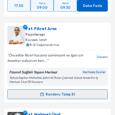
Yarın
Yarın
17:30
Daha Fazla
09:00
09:30
Fzt. Fikret Aras
Fizyoterapi
Kocaeli
, İzmit
5
(
2
Değerlendirme)
Öncelikle fikret hocama samimiyeti ve ilgisi icin
Devamı
tesekkur ediyorum ben...
Fizomit Sağlıklı Yaşam Merkezi
Haritada Göster
Yahya Kaptan Mahallesi Şehit Ali İhsan Çakmak Sokak Nazerİnn İş
Merkezi 3.kat 39 Numara
Randevu Talep Et
Randevu Takvimi Talebi
Fzt. Fikret Aras
için randevu takvimi talebi oluşturun.
Fzt. Mehmet Ünal