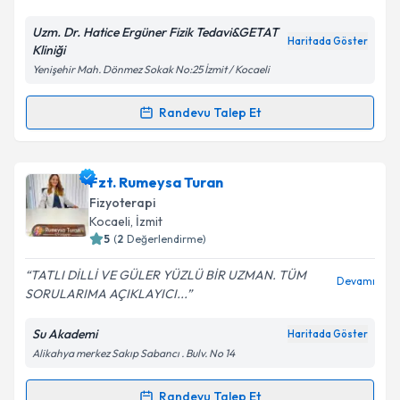
Uzm. Dr. Hatice Ergüner Fizik Tedavi&GETAT
Kişisel verilerimin işlenmesine ilişkin
Aydınlatma
Haritada Göster
Kliniği
Metni
'ni okudum ve kişisel verilerimin belirtilen
Yenişehir Mah. Dönmez Sokak No:25 İzmit / Kocaeli
kapsamda işlenmesini kabul ediyorum.
Randevu Talep Et
Randevu Takvimi Talebi
Takvim Talebini Gönder
Uzm. Dr. Hatice Ergüner
için randevu takvimi talebi
Fzt. Rumeysa Turan
oluşturun. Size bu uzmandan randevu almanız için bir
Fizyoterapi
takvim hazırlandığında e-posta ile bilgilendireceğiz.
Kocaeli
, İzmit
5
(
2
Değerlendirme)
E-posta Adresiniz
TATLI DİLLİ VE GÜLER YÜZLÜ BİR UZMAN. TÜM
Devamı
SORULARIMA AÇIKLAYICI...
Su Akademi
Haritada Göster
Kişisel verilerimin işlenmesine ilişkin
Aydınlatma
Alikahya merkez Sakıp Sabancı . Bulv. No 14
Metni
'ni okudum ve kişisel verilerimin belirtilen
kapsamda işlenmesini kabul ediyorum.
Randevu Talep Et