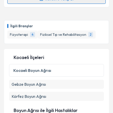
Randevu Takvimi Talebi
Takvim Talebini Gönder
Fzt. Rumeysa Turan
için randevu takvimi talebi
oluşturun. Size bu uzmandan randevu almanız için bir
İlgili Branşlar
takvim hazırlandığında e-posta ile bilgilendireceğiz.
Fizyoterapi
Fiziksel Tıp ve Rehabilitasyon
4
2
E-posta Adresiniz
Kocaeli İlçeleri
Kişisel verilerimin işlenmesine ilişkin
Aydınlatma
Metni
'ni okudum ve kişisel verilerimin belirtilen
Kocaeli
Boyun Ağrısı
kapsamda işlenmesini kabul ediyorum.
Gebze
Boyun Ağrısı
Takvim Talebini Gönder
Körfez
Boyun Ağrısı
Boyun Ağrısı ile İlgili Hastalıklar