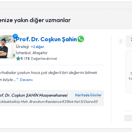
enize yakın diğer uzmanlar
Prof. Dr. Coşkun Şahin
Üroloji
+
2
diğer
İstanbul
, Ataşehir
5
(
78
Değerlendirme)
habalar çoskun hoca çok değerli biri değerini bilmek
ka
m böyle...
Devamı
of. Dr. Coşkun ŞAHİN Muayenehanesi
Haritada Göster
ükbakkalköy Mah. Brandium Residance R3 Blok Kat:12 Daire:83