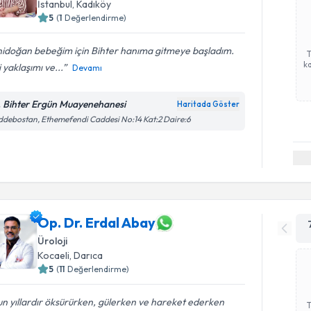
İstanbul
, Kadıköy
5
(
1
Değerlendirme)
nidoğan bebeğim için Bihter hanıma gitmeye başladım.
ka
si yaklaşımı ve...
Devamı
. Bihter Ergün Muayenehanesi
Haritada Göster
debostan, Ethemefendi Caddesi No:14 Kat:2 Daire:6
Op. Dr. Erdal Abay
Üroloji
Kocaeli
, Darıca
5
(
11
Değerlendirme)
n yıllardır öksürürken, gülerken ve hareket ederken