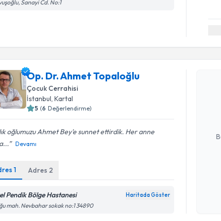
uşoğlu, Sanayi Cd. No:1
Randevu T
Op. Dr. Ahmet Topaloğlu
Op. Dr. A
Çocuk Cerrahisi
Size bu uzm
İstanbul
, Kartal
hazırlandığ
5
(
6
Değerlendirme)
E-posta Ad
ık oğlumuzu Ahmet Bey'e sunnet ettirdik. Her anne
B
...
Devamı
dres
1
Adres
2
Kişisel
okudum
işlenm
el Pendik Bölge Hastanesi
Haritada Göster
ğu mah. Nevbahar sokak no:1 34890