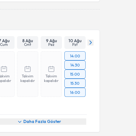
Takvim Talebini Gönder
7 Ağu
8 Ağu
9 Ağu
10 Ağu
Cum
Cmt
Paz
Pzt
14:00
14:30
15:00
Takvim
Takvim
Takvim
palıdır
kapalıdır
kapalıdır
15:30
16:00
Daha Fazla Göster