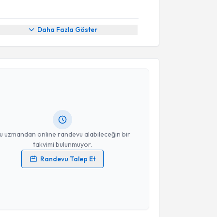
Daha Fazla Göster
akvimi Talebi
hmet Topaloğlu
için randevu takvimi talebi oluşturun.
andan randevu almanız için bir takvim
ında e-posta ile bilgilendireceğiz.
resiniz
u uzmandan online randevu alabileceğin bir
takvimi bulunmuyor.
Randevu Talep Et
 verilerimin işlenmesine ilişkin
Aydınlatma Metni
'ni
 ve kişisel verilerimin belirtilen kapsamda
esini kabul ediyorum.