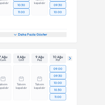
palıdır
kapalıdır
10:30
09:30
11:00
10:00
Daha Fazla Göster
7 Ağu
8 Ağu
9 Ağu
10 Ağu
Cum
Cmt
Paz
Pzt
09:00
09:30
10:00
Takvim
Takvim
Takvim
palıdır
kapalıdır
kapalıdır
10:30
11:00