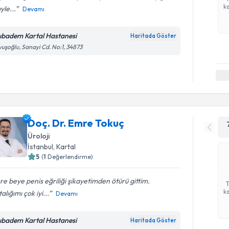
ka
yle...
Devamı
ıbadem Kartal Hastanesi
Haritada Göster
uşoğlu, Sanayi Cd. No:1, 34873
Doç. Dr. Emre Tokuç
Üroloji
İstanbul
, Kartal
5
(
1
Değerlendirme)
e beye penis eğriliği şikayetimden ötürü gittim.
ka
alığımı çok iyi...
Devamı
ıbadem Kartal Hastanesi
Haritada Göster