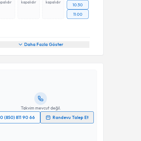
palıdır
kapalıdır
kapalıdır
10:30
11:00
Daha Fazla Göster
akvimi Talebi
Yılören Tanıdır
için randevu takvimi talebi oluşturun.
andan randevu almanız için bir takvim
ında e-posta ile bilgilendireceğiz.
resiniz
Takvim mevcut değil.
0 (850) 811 90 66
Randevu Talep Et
 verilerimin işlenmesine ilişkin
Aydınlatma Metni
'ni
 ve kişisel verilerimin belirtilen kapsamda
esini kabul ediyorum.