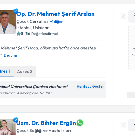
Op. Dr. Mehmet Şerif Arslan
Çocuk Cerrahisi
+
1
diğer
İstanbul
, Üsküdar
5
(
56
Değerlendirme)
. Mehmet Şerif Hoca, oğlumuza hafta önce anestezi
ka
Devamı
dres
1
Adres
2
dipol Üniversitesi Çamlıca Hastanesi
Haritada Göster
gurlu mah. Alemdağ cad. No:100
Uzm. Dr. Bihter Ergün
Çocuk Sağlığı ve Hastalıkları