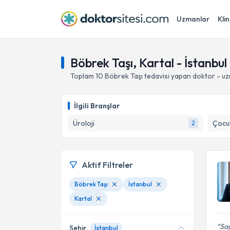
Uzmanlar
Klin
Böbrek Taşı, Kartal - İstanbul
Toplam
10
Böbrek Taşı
tedavisi yapan doktor - u
İlgili Branşlar
Üroloji
Çocuk
2
Aktif Filtreler
Böbrek Taşı
İstanbul
Kartal
Sag
Şehir
İstanbul