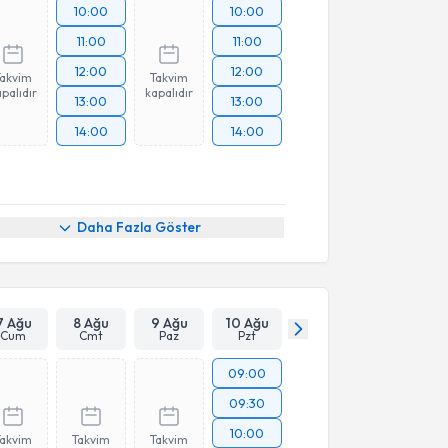
10:00
10:00
11:00
11:00
12:00
12:00
Takvim
Takvim
palıdır
kapalıdır
13:00
13:00
14:00
14:00
Daha Fazla Göster
7 Ağu
8 Ağu
9 Ağu
10 Ağu
Cum
Cmt
Paz
Pzt
09:00
09:30
10:00
Takvim
Takvim
Takvim