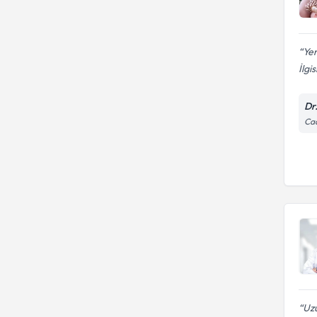
Ye
İlgi
Dr
Cad
Uzu