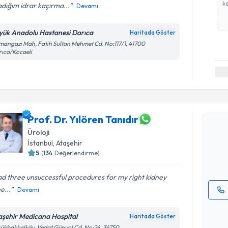
ka
dığım idrar kaçırma...
Devamı
yük Anadolu Hastanesi Darıca
Haritada Göster
angazi Mah, Fatih Sultan Mehmet Cd. No:117/1, 41700
ıca/Kocaeli
Randevu T
Prof. Dr. 
Prof. Dr. Yılören Tanıdır
Size bu uzm
Üroloji
hazırlandığ
İstanbul
, Ataşehir
5
(
134
Değerlendirme)
E-posta Ad
ad three unsuccessful procedures for my right kidney
e...
Devamı
Kişisel
okudum
aşehir Medicana Hospital
Haritada Göster
işlenm
ükbakkalköy, Vedat Günyol Cd. No:24, 34750