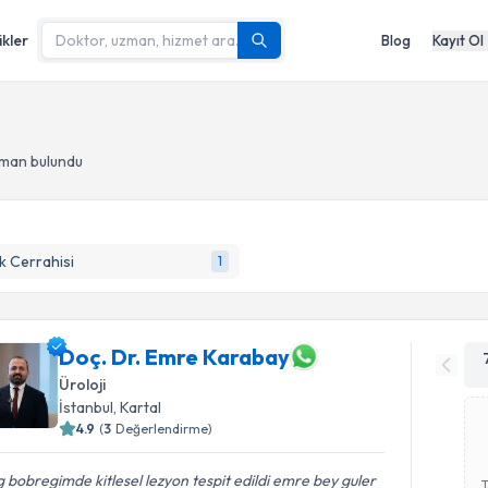
ikler
Blog
Kayıt Ol
zman bulundu
 Cerrahisi
1
Doç. Dr. Emre Karabay
Üroloji
İstanbul
, Kartal
4.9
(
3
Değerlendirme)
 bobregimde kitlesel lezyon tespit edildi emre bey guler