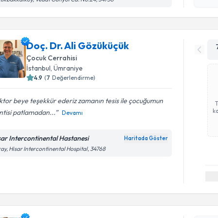
Doç. Dr. Ali Gözüküçük
Çocuk Cerrahisi
İstanbul
, Ümraniye
4.9
(
7
Değerlendirme)
tor beye teşekkür ederiz zamanın tesis ile çocuğumun
ka
tisi patlamadan...
Devamı
sar Intercontinental Hastanesi
Haritada Göster
ay, Hisar Intercontinental Hospital, 34768
Randevu T
Prof. Dr. 