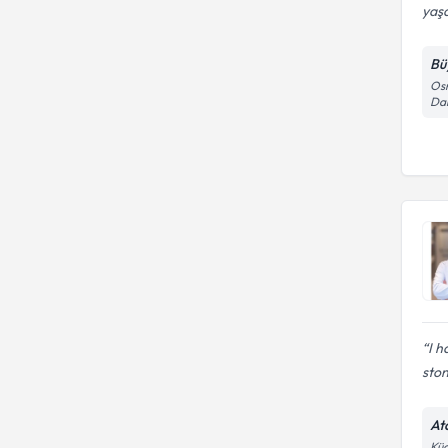
yaşa
Bü
Osm
Dar
I h
ston
At
Küç