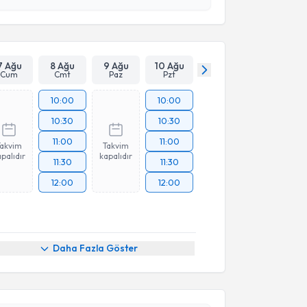
Takvim Talebini Gönder
7 Ağu
8 Ağu
9 Ağu
10 Ağu
Cum
Cmt
Paz
Pzt
10:00
10:00
10:30
10:30
11:00
11:00
Takvim
Takvim
palıdır
kapalıdır
11:30
11:30
12:00
12:00
Daha Fazla Göster
akvimi Talebi
Temuçin Şenkul
için randevu takvimi talebi oluşturun.