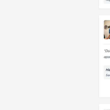
Dok
apan
Hi
Sar