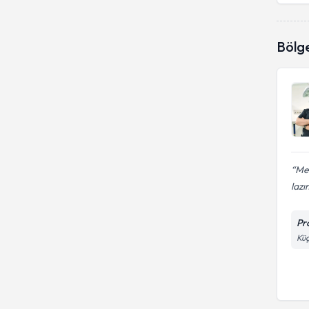
Bölg
Mer
lazı
Pr
Küç