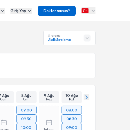
Giriş Yap
Doktor musun?
Sıralama
Akıllı Sıralama
7 Ağu
8 Ağu
9 Ağu
10 Ağu
Cum
Cmt
Paz
Pzt
09:00
08:00
09:30
08:30
10:00
09:00
Takvim
Takvim