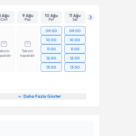
8 Ağu
9 Ağu
10 Ağu
11 Ağu
Cmt
Paz
Pzt
Sal
09:00
09:00
10:00
10:00
11:00
11:00
Takvim
Takvim
palıdır
kapalıdır
12:00
12:00
13:00
13:00
Daha Fazla Göster
akvimi Talebi
Topaloğlu
için randevu takvimi talebi oluşturun. Size
 randevu almanız için bir takvim hazırlandığında e-
lgilendireceğiz.