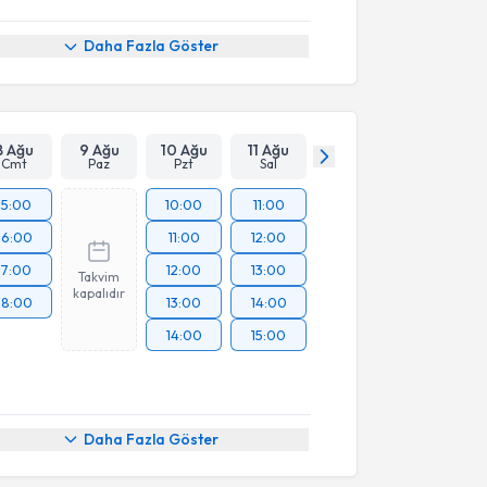
Daha Fazla Göster
8 Ağu
9 Ağu
10 Ağu
11 Ağu
Cmt
Paz
Pzt
Sal
15:00
10:00
11:00
16:00
11:00
12:00
17:00
12:00
13:00
Takvim
kapalıdır
18:00
13:00
14:00
14:00
15:00
Daha Fazla Göster