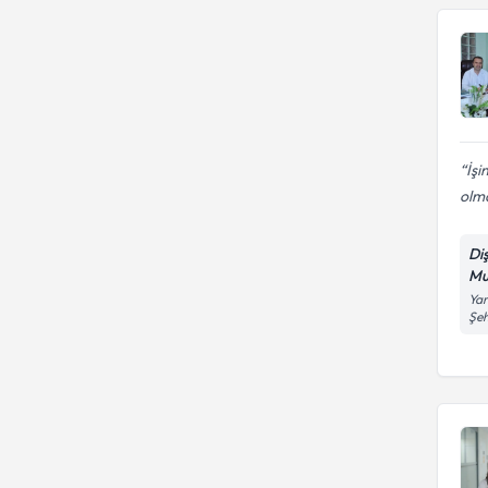
İşi
olma
Di
Mu
Yar
Şe