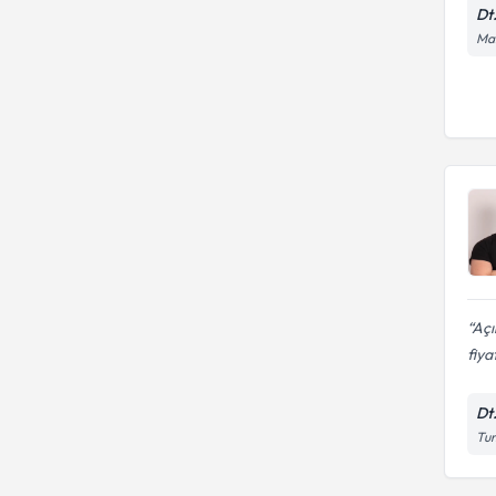
Dt
Mal
Açı
fiya
Dt
Tun