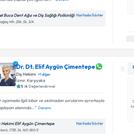
l Buca Dent Ağız ve Diş Sağlığı Polikinliği
Haritada Göster
ağaç Mh. 256. Sk. 3/A
Dr. Dt. Elif Aygün Çimentepe
Diş Hekimi
+
1
diğer
İzmir
, Karşıyaka
5
(
4
Değerlendirme)
 aşamada ilgili kibar ve sıkılmadan sorularımı ayrıntısıyla
ka
playan alanında...
Devamı
ş Hekimi Elif Aygün Çimentepe
Haritada Göster
tanlı, 1735. Sk. NO:180/3