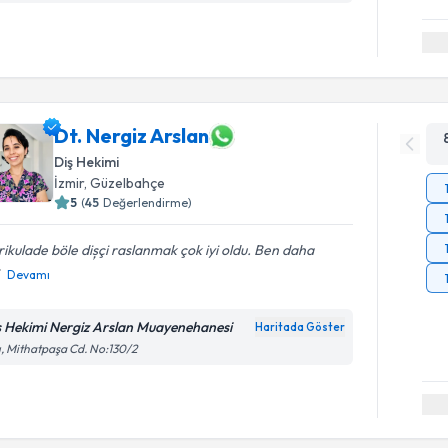
Dt. Nergiz Arslan
Diş Hekimi
İzmir
, Güzelbahçe
5
(
45
Değerlendirme)
ikulade böle dișçi raslanmak çok iyi oldu. Ben daha
Devamı
ş Hekimi Nergiz Arslan Muayenehanesi
Haritada Göster
ı, Mithatpaşa Cd. No:130/2