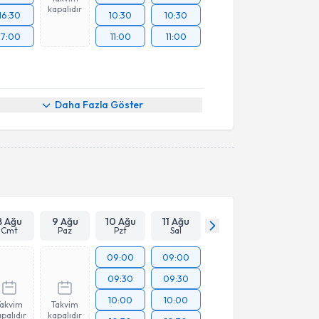
kapalıdır
16:30
10:30
10:30
17:00
11:00
11:00
Daha Fazla Göster
8 Ağu
9 Ağu
10 Ağu
11 Ağu
Cmt
Paz
Pzt
Sal
09:00
09:00
09:30
09:30
10:00
10:00
Takvim
Takvim
palıdır
kapalıdır