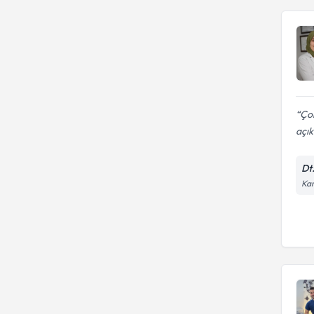
Ço
açık
Dt
Kar