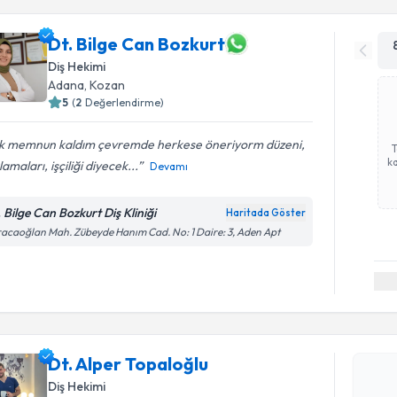
Dt. Bilge Can Bozkurt
Diş Hekimi
Adana
, Kozan
5
(
2
Değerlendirme)
k memnun kaldım çevremde herkese öneriyorm düzeni,
ka
lamaları, işçiliği diyecek...
Devamı
. Bilge Can Bozkurt Diş Kliniği
Haritada Göster
acaoğlan Mah. Zübeyde Hanım Cad. No: 1 Daire: 3, Aden Apt
Randevu T
Dt. Alper 
Dt. Alper Topaloğlu
bu uzmandan
Diş Hekimi
posta ile bi