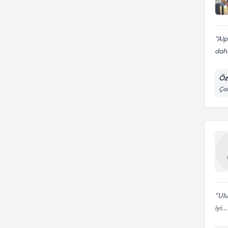
Alp
dahi
Öze
Çam
Ulu
iyi...