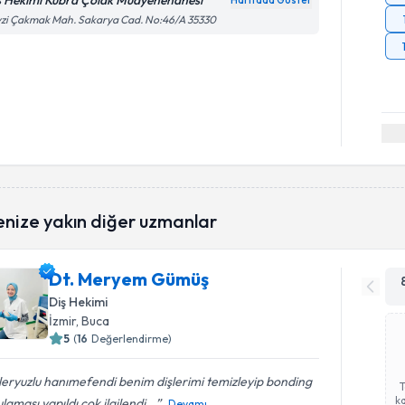
ş Hekimi Kübra Çolak Muayenehanesi
Haritada Göster
zi Çakmak Mah. Sakarya Cad. No:46/A 35330
enize yakın diğer uzmanlar
Dt. Meryem Gümüş
Diş Hekimi
İzmir
, Buca
5
(
16
Değerlendirme)
eryuzlu hanımefendi benim dişlerimi temizleyip bonding
ka
laması yapıldı çok ilgilendi...
Devamı