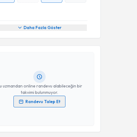
Daha Fazla Göster
akvimi Talebi
y Albay
için randevu takvimi talebi oluşturun. Size bu
ndevu almanız için bir takvim hazırlandığında e-
lgilendireceğiz.
resiniz
u uzmandan online randevu alabileceğin bir
takvimi bulunmuyor.
Randevu Talep Et
 verilerimin işlenmesine ilişkin
Aydınlatma Metni
'ni
 ve kişisel verilerimin belirtilen kapsamda
esini kabul ediyorum.