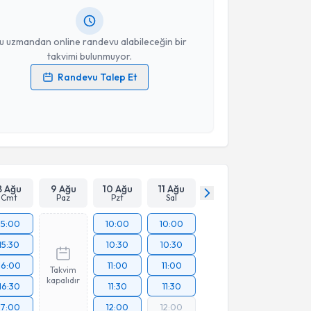
resiniz
u uzmandan online randevu alabileceğin bir
takvimi bulunmuyor.
Randevu Talep Et
 verilerimin işlenmesine ilişkin
Aydınlatma Metni
'ni
 ve kişisel verilerimin belirtilen kapsamda
esini kabul ediyorum.
Takvim Talebini Gönder
8 Ağu
9 Ağu
10 Ağu
11 Ağu
Cmt
Paz
Pzt
Sal
15:00
10:00
10:00
15:30
10:30
10:30
16:00
11:00
11:00
Takvim
kapalıdır
16:30
11:30
11:30
17:00
12:00
12:00