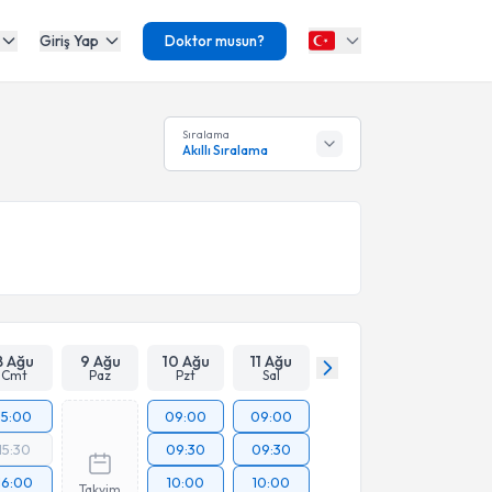
Giriş Yap
Doktor musun?
Sıralama
Akıllı Sıralama
8 Ağu
9 Ağu
10 Ağu
11 Ağu
Cmt
Paz
Pzt
Sal
15:00
09:00
09:00
15:30
09:30
09:30
16:00
10:00
10:00
Takvim