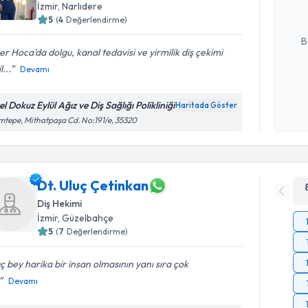
İzmir
, Narlıdere
5
(
4
Değerlendirme)
E-posta Ad
B
er Hoca’da dolgu, kanal tedavisi ve yirmilik diş çekimi
l...
Devamı
Kişisel
okudum
l Dokuz Eylül Ağız ve Diş Sağlığı Polikliniği
Haritada Göster
işlenm
tepe, Mithatpaşa Cd. No:191/e, 35320
Dt. Uluç Çetinkan
Diş Hekimi
İzmir
, Güzelbahçe
5
(
7
Değerlendirme)
ç bey harika bir insan olmasının yanı sıra çok
Devamı