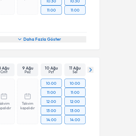
10:30
10:30
11:00
11:00
Daha Fazla Göster
8 Ağu
9 Ağu
10 Ağu
11 Ağu
Cmt
Paz
Pzt
Sal
10:00
10:00
11:00
11:00
12:00
12:00
Takvim
Takvim
palıdır
kapalıdır
13:00
13:00
14:00
14:00