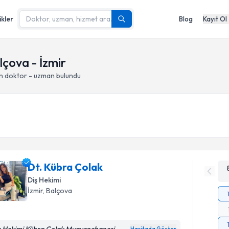
ikler
Blog
Kayıt Ol
lçova - İzmir
an doktor - uzman bulundu
Dt. Kübra Çolak
Diş Hekimi
İzmir
, Balçova