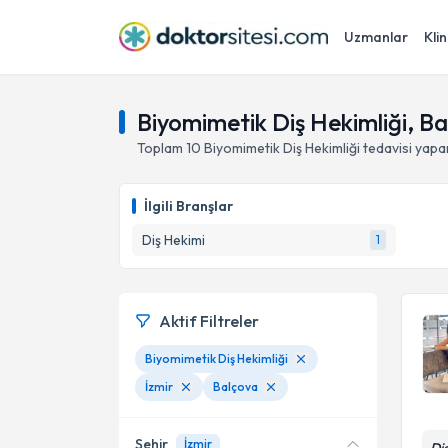
Uzmanlar
Klin
Biyomimetik Diş Hekimliği, Ba
Toplam
10
Biyomimetik Diş Hekimliği
tedavisi yap
İlgili Branşlar
Diş Hekimi
1
Aktif Filtreler
Biyomimetik Diş Hekimliği
İzmir
Balçova
Şehir
İzmir