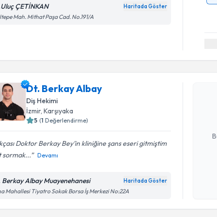
.Uluç ÇETİNKAN
Haritada Göster
tepe Mah. Mithat Paşa Cad. No.191/A
Randevu T
Dt. Berka
Dt. Berkay Albay
uzmandan ra
Diş Hekimi
posta ile bi
İzmir
, Karşıyaka
5
(
1
Değerlendirme)
E-posta Ad
B
kçası Doktor Berkay Bey’in kliniğine şans eseri gitmiştim
t sormak...
Devamı
Kişisel
okudum
. Berkay Albay Muayenehanesi
Haritada Göster
işlenm
a Mahallesi Tiyatro Sokak Borsa İş Merkezi No:22A