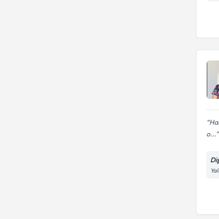
Har
o...
Di
Yal