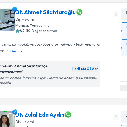
Dt. Ahmet Silahtaroğlu
Diş Hekimi
Manisa
, Yunusemre
4.9
(
10
Değerlendirme)
ni severek yaptığı ve tecrübesi her halinden belli muayene
k...
Devamı
ş Hekimi Ahmet Silahtaroğlu
Haritada Göster
ayenehanesi
hasanlar Mah. İbrahim Gökçen Bulvarı,No:42 Kat:1 (Evkur Karşısı)
hzadeler
Dt. Zülal Eda Aydın
Diş Hekimi