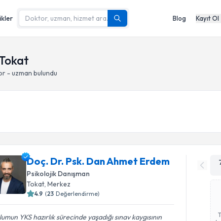
ikler
Blog
Kayıt Ol
 Tokat
or - uzman bulundu
Doç. Dr. Psk. Dan Ahmet Erdem
Psikolojik Danışman
Tokat
, Merkez
4.9
(
23
Değerlendirme)
umun YKS hazırlık sürecinde yaşadığı sınav kaygısının