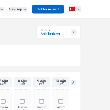
Giriş Yap
Doktor musun?
Sıralama
Akıllı Sıralama
7 Ağu
8 Ağu
9 Ağu
10 Ağu
Cum
Cmt
Paz
Pzt
Takvim
Takvim
Takvim
Takvim