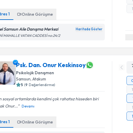
dres
1
Online Görüşme
el Samsun Aile Danışma Merkezi
Haritada Göster
Nİ MAHALLE VATAN CADDESİ no:24/2
Psk. Dan. Onur Keskinsoy
Psikolojik Danışman
Samsun
, Atakum
5
(
9
Değerlendirme)
 sosyal ortamlarda kendimi çok rahatsız hisseden biri
ak Onur...
Devamı
dres
1
Online Görüşme