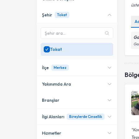
üste
Şehir
Tokat
Online danışmanlık sunan
A
uzmanları göster
Sadece
Tokat
bölgesinde
Ga
uzman ara
Gaz
Tokat
İlçe
Merkez
Bölg
Yakınımda Ara
Branşlar
Konumuma yakın uzmanları
Merkez
göster
İlgi Alanları
Bireylerde Cinsellik
Kon
Hizmetler
Psikolojik Danışman
Teşe