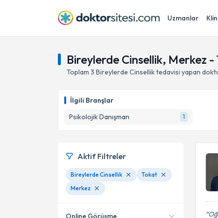
Uzmanlar
Klin
Bireylerde Cinsellik, Merkez -
Toplam
3
Bireylerde Cinsellik
tedavisi yapan dokt
İlgili Branşlar
Psikolojik Danışman
1
Aktif Filtreler
Bireylerde Cinsellik
Tokat
Merkez
Oğl
Online Görüşme