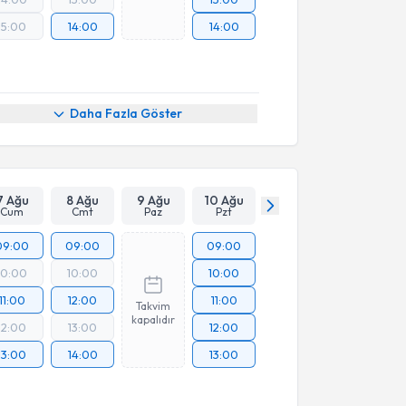
15:00
14:00
14:00
Daha Fazla Göster
7 Ağu
8 Ağu
9 Ağu
10 Ağu
Cum
Cmt
Paz
Pzt
09:00
09:00
09:00
10:00
10:00
10:00
11:00
12:00
11:00
Takvim
kapalıdır
12:00
13:00
12:00
13:00
14:00
13:00