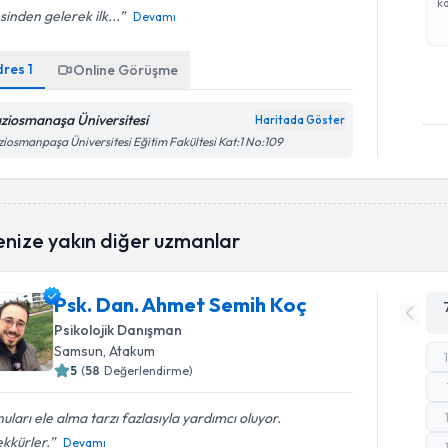
ka
sinden gelerek ilk...
Devamı
dres
1
Online Görüşme
ziosmanaşa Üniversitesi
Haritada Göster
iosmanpaşa Üniversitesi Eğitim Fakültesi Kat:1 No:109
enize yakın diğer uzmanlar
Psk. Dan. Ahmet Semih Koç
Psikolojik Danışman
Samsun
, Atakum
5
(
58
Değerlendirme)
uları ele alma tarzı fazlasıyla yardımcı oluyor.
kkürler.
Devamı