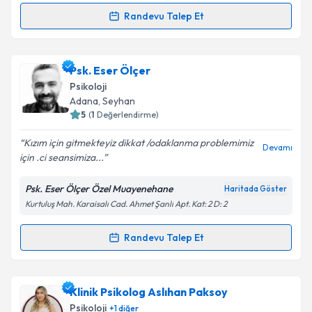
Randevu Talep Et
Randevu Takvimi Talebi
Uzm. Psk. Dan. İlkay Yıldız
için randevu takvimi
Psk. Eser Ölçer
talebi oluşturun. Size bu uzmandan randevu almanız
Psikoloji
için bir takvim hazırlandığında e-posta ile
Adana
, Seyhan
bilgilendireceğiz.
5
(
1
Değerlendirme)
E-posta Adresiniz
Kızım için gitmekteyiz dikkat /odaklanma problemimiz
Devamı
için .ci seansimiza...
Psk. Eser Ölçer Özel Muayenehane
Haritada Göster
Kurtuluş Mah. Karaisalı Cad. Ahmet Şanlı Apt. Kat: 2 D: 2
Kişisel verilerimin işlenmesine ilişkin
Aydınlatma
Metni
'ni okudum ve kişisel verilerimin belirtilen
kapsamda işlenmesini kabul ediyorum.
Randevu Talep Et
Randevu Takvimi Talebi
Takvim Talebini Gönder
Psk. Eser Ölçer
için randevu takvimi talebi oluşturun.
Klinik Psikolog Aslıhan Paksoy
Size bu uzmandan randevu almanız için bir takvim
Psikoloji
+
1
diğer