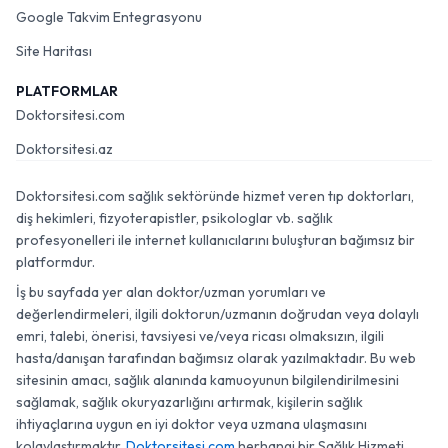
Google Takvim Entegrasyonu
Site Haritası
PLATFORMLAR
Doktorsitesi.com
Doktorsitesi.az
Doktorsitesi.com sağlık sektöründe hizmet veren tıp doktorları,
diş hekimleri, fizyoterapistler, psikologlar vb. sağlık
profesyonelleri ile internet kullanıcılarını buluşturan bağımsız bir
platformdur.
İş bu sayfada yer alan doktor/uzman yorumları ve
değerlendirmeleri, ilgili doktorun/uzmanın doğrudan veya dolaylı
emri, talebi, önerisi, tavsiyesi ve/veya ricası olmaksızın, ilgili
hasta/danışan tarafından bağımsız olarak yazılmaktadır. Bu web
sitesinin amacı, sağlık alanında kamuoyunun bilgilendirilmesini
sağlamak, sağlık okuryazarlığını artırmak, kişilerin sağlık
ihtiyaçlarına uygun en iyi doktor veya uzmana ulaşmasını
kolaylaştırmaktır.
Doktorsitesi.com
herhangi bir Sağlık Hizmeti