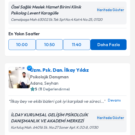
Özel Sağlık Meslek Hizmet Birimi Klinik
Haritada Göster
Psikolog Levent Karagülle
Cemalpaşa Mah 63002 Sk.Tek Spt No:4 Kat:4 No:25, 01120
En Yakın Saatler
10:00
10:50
11:40
Daha Fazla
Uzm. Psk. Dan. İlkay Yıldız
Psikolojik Danışman
Adana
, Seyhan
5
(
11
Değerlendirme)
Devamı
İlkay bey ve ekibi bizleri çok iyi karşıladı ve süreci...
İLDAY KURUMSAL GELİŞİM PSİKOLOJİK
Haritada Göster
DANIŞMANLIK VE AKADEMİ MERKEZİ
Kurtuluş Mah. 64016 Sk. No:27 Soner Apt. K:3 D:8, 01130