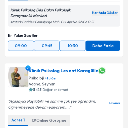
Klinik Psikolog Dila Balun Psikolojik
Haritada Göster
Danışmanlık Merkezi
Atatürk Caddesi Cemalpaşa Mah. Gül Apt No:52 K:6 D:21
En Yakın Saatler
09:00
09:45
10:30
Daha Fazla
Klinik Psikolog Levent Karagülle
Psikoloji
+
1
diğer
Adana
, Seyhan
5
(
43
Değerlendirme)
Açıklayıcı ulaşılabilir ve samimi çok şey öğrendim.
Devamı
Öğrenmeyede devam ediyorum....
Adres
1
Online Görüşme