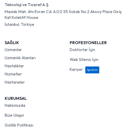
Teknoloji ve Ticaret A.Ş.
Maslak Mah. Ahi Evran Cd. A.O.S 55 Sokak No:2 Aksoy Plaza Giriş
Kat Kolektif House
İstanbul, Türkiye
SAĞLIK
PROFESYONELLER
Uzmanlar
Doktorlar İçin
Uzmanlık Alanları
Web Siteniz İçin
Hastalıklar
Kariyer
İşe Alım
Hizmetler
Hastaneler
KURUMSAL
Hakkımızda
Bize Ulaşın
Gizlilik Politikası