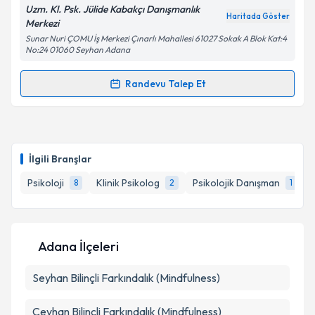
Uzm. Kl. Psk. Jülide Kabakçı Danışmanlık
Kişisel verilerimin işlenmesine ilişkin
Aydınlatma
Haritada Göster
Merkezi
Metni
'ni okudum ve kişisel verilerimin belirtilen
Sunar Nuri ÇOMU İş Merkezi Çınarlı Mahallesi 61027 Sokak A Blok Kat:4
kapsamda işlenmesini kabul ediyorum.
No:24 01060 Seyhan Adana
Randevu Talep Et
Takvim Talebini Gönder
Randevu Takvimi Talebi
Klinik Psikolog Jülide Kabakçı
için randevu takvimi
talebi oluşturun. Size bu uzmandan randevu almanız
İlgili Branşlar
için bir takvim hazırlandığında e-posta ile
bilgilendireceğiz.
Psikoloji
Klinik Psikolog
Psikolojik Danışman
8
2
1
E-posta Adresiniz
Adana İlçeleri
Seyhan
Kişisel verilerimin işlenmesine ilişkin
Bilinçli Farkındalık (Mindfulness)
Aydınlatma
Metni
'ni okudum ve kişisel verilerimin belirtilen
kapsamda işlenmesini kabul ediyorum.
Ceyhan
Bilinçli Farkındalık (Mindfulness)