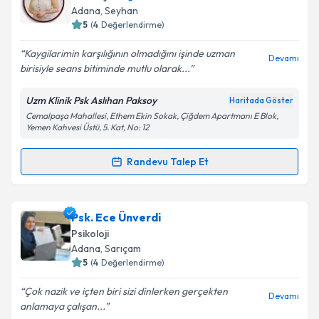
hazırlandığında e-posta ile bilgilendireceğiz.
Adana
, Seyhan
5
(
4
Değerlendirme)
E-posta Adresiniz
Kaygilarimin karşılığının olmadığını işinde uzman
Devamı
birisiyle seans bitiminde mutlu olarak...
Uzm Klinik Psk Aslıhan Paksoy
Haritada Göster
Kişisel verilerimin işlenmesine ilişkin
Aydınlatma
Cemalpaşa Mahallesi, Ethem Ekin Sokak, Çiğdem Apartmanı E Blok,
Metni
'ni okudum ve kişisel verilerimin belirtilen
Yemen Kahvesi Üstü, 5. Kat, No: 12
kapsamda işlenmesini kabul ediyorum.
Randevu Talep Et
Randevu Takvimi Talebi
Takvim Talebini Gönder
Klinik Psikolog Aslıhan Paksoy
için randevu takvimi
Psk. Ece Ünverdi
talebi oluşturun. Size bu uzmandan randevu almanız
Psikoloji
için bir takvim hazırlandığında e-posta ile
Adana
, Sarıçam
bilgilendireceğiz.
5
(
4
Değerlendirme)
E-posta Adresiniz
Çok nazik ve içten biri sizi dinlerken gerçekten
Devamı
anlamaya çalışan...