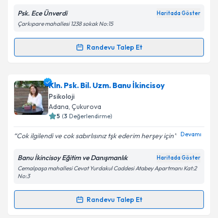
Psk. Ece Ünverdi
Haritada Göster
Çarkıpare mahallesi 1238 sokak No:15
Kişisel verilerimin işlenmesine ilişkin
Aydınlatma
Metni
'ni okudum ve kişisel verilerimin belirtilen
kapsamda işlenmesini kabul ediyorum.
Randevu Talep Et
Randevu Takvimi Talebi
Takvim Talebini Gönder
Psk. Ece Ünverdi
için randevu takvimi talebi
Kln. Psk. Bil. Uzm. Banu İkincisoy
oluşturun. Size bu uzmandan randevu almanız için bir
Psikoloji
takvim hazırlandığında e-posta ile bilgilendireceğiz.
Adana
, Çukurova
5
(
3
Değerlendirme)
E-posta Adresiniz
Devamı
Cok ilgilendi ve cok sabırlısınız tşk ederim herşey için
Banu İkincisoy Eğitim ve Danışmanlık
Haritada Göster
Cemalpaşa mahallesi Cevat Yurdakul Caddesi Atabey Apartmanı Kat:2
Kişisel verilerimin işlenmesine ilişkin
Aydınlatma
No:3
Metni
'ni okudum ve kişisel verilerimin belirtilen
kapsamda işlenmesini kabul ediyorum.
Randevu Talep Et
Randevu Takvimi Talebi