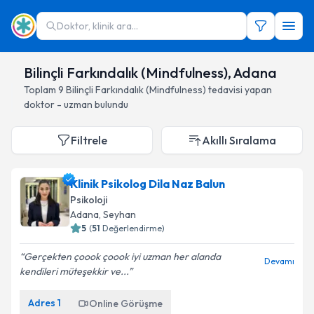
Doktor, klinik ara...
Bilinçli Farkındalık (Mindfulness), Adana
Toplam
9
Bilinçli Farkındalık (Mindfulness)
tedavisi yapan
doktor - uzman bulundu
Filtrele
Akıllı Sıralama
Klinik Psikolog Dila Naz Balun
Psikoloji
Adana
, Seyhan
5
(
51
Değerlendirme)
Gerçekten çoook çoook iyi uzman her alanda
Devamı
kendileri müteşekkir ve...
Adres
1
Online Görüşme