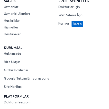
SAĞLIK
PROFESYONELLER
Uzmanlar
Doktorlar İçin
Uzmanlık Alanları
Web Siteniz İçin
Hastalıklar
Kariyer
İşe Alım
Hizmetler
Hastaneler
KURUMSAL
Hakkımızda
Bize Ulaşın
Gizlilik Politikası
Google Takvim Entegrasyonu
Site Haritası
PLATFORMLAR
Doktorsitesi.com