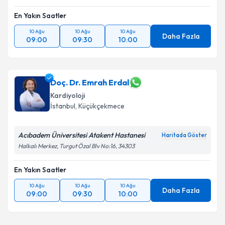
En Yakın Saatler
Takvim Talebini Gönder
10 Ağu
10 Ağu
10 Ağu
Daha Fazla
09:00
09:30
10:00
Doç. Dr. Emrah Erdal
Kardiyoloji
İstanbul
, Küçükçekmece
Acıbadem Üniversitesi Atakent Hastanesi
Haritada Göster
Halkalı Merkez, Turgut Özal Blv No:16, 34303
En Yakın Saatler
10 Ağu
10 Ağu
10 Ağu
Daha Fazla
09:00
09:30
10:00