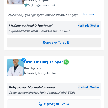
İstanbul
, Ataşehir
5
(
1
Değerlendirme)
Devamı
Murat Bey çok ilgili işinin ehli bir insan, her şeyi...
Medicana Ataşehir Hastanesi
Haritada Göster
Küçükbakkalköy, Vedat Günyol Cd. No:24, 34750
Randevu Talep Et
Randevu Takvimi Talebi
Doç. Dr. Murat Yalçın
için randevu takvimi talebi
Uzm. Dr. Hurşit Soyer
oluşturun. Size bu uzmandan randevu almanız için bir
Kardiyoloji
takvim hazırlandığında e-posta ile bilgilendireceğiz.
İstanbul
, Bahçelievler
E-posta Adresiniz
Bahçelievler Medipol Hastanesi
Haritada Göster
Çobançesme Mahallesi, Fatih Caddesi, No:1/8, 34196
Kişisel verilerimin işlenmesine ilişkin
Aydınlatma
0 (850) 811 32 74
Randevu Takvimi Talebi