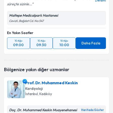
Devamı
süreçte sizinle...
Maltepe Medicalpark Hastanesi
Cevizli, Bağdat Cd. No:547
En Yakın Saatler
10 Ağu
10 Ağu
10 Ağu
Daha Fazla
09:00
09:30
10:00
Bölgenize yakın diğer uzmanlar
Prof. Dr. Muhammed Keskin
Kardiyoloji
İstanbul
, Kadıköy
Doç. Dr. Muhammed Keskin Muayenehanesi
Haritada Göster