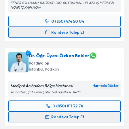
FENERYOLU MAH. BAĞDAT CAD. BÜYÜKHANLI PLAZA İŞ MERKEZİ
NO:91 İÇ KAPI NO:4
0 (850) 474 50 04
Randevu Takvimi Talebi
Randevu Talep Et
Prof. Dr. Muhammed Keskin
için randevu takvimi
talebi oluşturun. Size bu uzmandan randevu almanız
için bir takvim hazırlandığında e-posta ile
Dr. Öğr. Üyesi Özkan Bekler
bilgilendireceğiz.
Kardiyoloji
İstanbul
, Kadıköy
E-posta Adresiniz
Medipol Acıbadem Bölge Hastanesi
Haritada Göster
Acıbadem, Şht. Emin Çölen Sokağı No:4, 34718
Kişisel verilerimin işlenmesine ilişkin
Aydınlatma
0 (850) 811 32 74
Metni
'ni okudum ve kişisel verilerimin belirtilen
Randevu Takvimi Talebi
kapsamda işlenmesini kabul ediyorum.
Randevu Talep Et
Dr. Öğr. Üyesi Özkan Bekler
için randevu takvimi