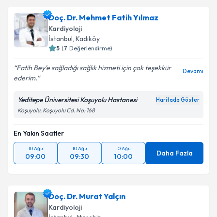
Takvim Talebini Gönder
talebi oluşturun. Size bu uzmandan randevu almanız
Doç. Dr. Mehmet Fatih Yılmaz
için bir takvim hazırlandığında e-posta ile
bilgilendireceğiz.
Kardiyoloji
İstanbul
, Kadıköy
E-posta Adresiniz
5
(
7
Değerlendirme)
Fatih Bey'e sağladığı sağlık hizmeti için çok teşekkür
Devamı
ederim.
Kişisel verilerimin işlenmesine ilişkin
Aydınlatma
Yeditepe Üniversitesi Koşuyolu Hastanesi
Haritada Göster
Metni
'ni okudum ve kişisel verilerimin belirtilen
Koşuyolu, Koşuyolu Cd. No: 168
kapsamda işlenmesini kabul ediyorum.
En Yakın Saatler
Takvim Talebini Gönder
10 Ağu
10 Ağu
10 Ağu
Daha Fazla
09:00
09:30
10:00
Doç. Dr. Murat Yalçın
Kardiyoloji