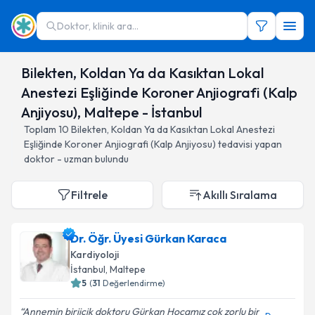
Doktor, klinik ara...
Bilekten, Koldan Ya da Kasıktan Lokal
Anestezi Eşliğinde Koroner Anjiografi (Kalp
Anjiyosu), Maltepe - İstanbul
Toplam
10
Bilekten, Koldan Ya da Kasıktan Lokal Anestezi
Eşliğinde Koroner Anjiografi (Kalp Anjiyosu)
tedavisi yapan
doktor - uzman bulundu
Filtrele
Akıllı Sıralama
Dr. Öğr. Üyesi Gürkan Karaca
Kardiyoloji
İstanbul
, Maltepe
5
(
31
Değerlendirme)
Annemin biriicik doktoru Gürkan Hocamız çok zorlu bir