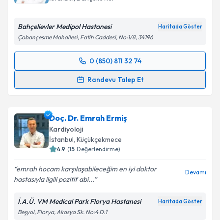
E-posta Adresiniz
Bahçelievler Medipol Hastanesi
Haritada Göster
Çobançesme Mahallesi, Fatih Caddesi, No:1/8, 34196
Kişisel verilerimin işlenmesine ilişkin
Aydınlatma
0 (850) 811 32 74
Metni
'ni okudum ve kişisel verilerimin belirtilen
Randevu Takvimi Talebi
kapsamda işlenmesini kabul ediyorum.
Randevu Talep Et
Uzm. Dr. İlker Duman
için randevu takvimi talebi
Takvim Talebini Gönder
oluşturun. Size bu uzmandan randevu almanız için bir
Doç. Dr. Emrah Ermiş
takvim hazırlandığında e-posta ile bilgilendireceğiz.
Kardiyoloji
E-posta Adresiniz
İstanbul
, Küçükçekmece
4.9
(
15
Değerlendirme)
emrah hocam karşılaşabileceğim en iyi doktor
Devamı
hastasıyla ilgili pozitif abi...
Kişisel verilerimin işlenmesine ilişkin
Aydınlatma
Metni
'ni okudum ve kişisel verilerimin belirtilen
İ.A.Ü. VM Medical Park Florya Hastanesi
Haritada Göster
kapsamda işlenmesini kabul ediyorum.
Beşyol, Florya, Akasya Sk. No:4 D:1