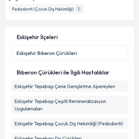
takvim hazırlandığında e-posta ile bilgilendireceğiz.
Pedodonti (Çocuk Diş Hekimliği)
1
E-posta Adresiniz
Eskişehir İlçeleri
Kişisel verilerimin işlenmesine ilişkin
Aydınlatma
Metni
'ni okudum ve kişisel verilerimin belirtilen
Eskişehir
Biberon Çürükleri
kapsamda işlenmesini kabul ediyorum.
Biberon Çürükleri ile İlgili Hastalıklar
Takvim Talebini Gönder
Eskişehir Tepebaşı Çene Genişletme Apereyleri
Eskişehir Tepebaşı Çeşitli Remineralizasyon
Uygulamaları
Eskişehir Tepebaşı Çocuk Diş Hekimliğİ (Pedodonti)
Eskişehir Tepebaşı Diş Çürükleri