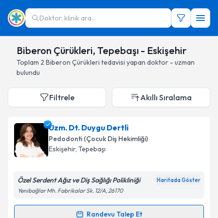
Doktor, klinik ara...
Biberon Çürükleri, Tepebaşı - Eskişehir
Toplam
2
Biberon Çürükleri
tedavisi yapan doktor - uzman
bulundu
Filtrele
Akıllı Sıralama
Uzm. Dt. Duygu Dertli
Pedodonti (Çocuk Diş Hekimliği)
Eskişehir
, Tepebaşı
Özel Serdent Ağız ve Diş Sağlığı Polikliniği
Haritada Göster
Yenibağlar Mh. Fabrikalar Sk. 12/A, 26170
Randevu Talep Et