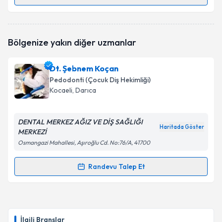
Randevu Takvimi Talebi
Uzm. Dt. Duygu Dertli
için randevu takvimi talebi
Bölgenize yakın diğer uzmanlar
oluşturun. Size bu uzmandan randevu almanız için bir
takvim hazırlandığında e-posta ile bilgilendireceğiz.
Dt. Şebnem Koçan
E-posta Adresiniz
Pedodonti (Çocuk Diş Hekimliği)
Kocaeli
, Darıca
DENTAL MERKEZ AĞIZ VE DİŞ SAĞLIĞI
Kişisel verilerimin işlenmesine ilişkin
Aydınlatma
Haritada Göster
MERKEZİ
Metni
'ni okudum ve kişisel verilerimin belirtilen
kapsamda işlenmesini kabul ediyorum.
Osmangazi Mahallesi, Aşıroğlu Cd. No:76/A, 41700
Randevu Talep Et
Randevu Takvimi Talebi
Takvim Talebini Gönder
Dt. Şebnem Koçan
için randevu takvimi talebi
oluşturun. Size bu uzmandan randevu almanız için bir
İlgili Branşlar