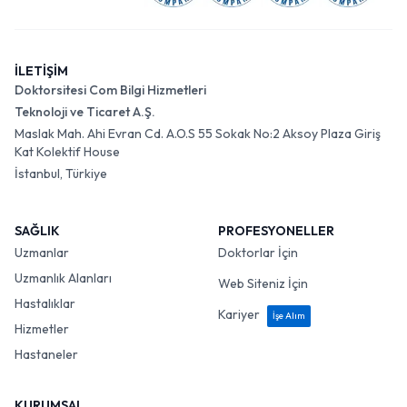
İLETİŞİM
Doktorsitesi Com Bilgi Hizmetleri
Teknoloji ve Ticaret A.Ş.
Maslak Mah. Ahi Evran Cd. A.O.S 55 Sokak No:2 Aksoy Plaza Giriş
Kat Kolektif House
İstanbul, Türkiye
SAĞLIK
PROFESYONELLER
Uzmanlar
Doktorlar İçin
Uzmanlık Alanları
Web Siteniz İçin
Hastalıklar
Kariyer
İşe Alım
Hizmetler
Hastaneler
KURUMSAL