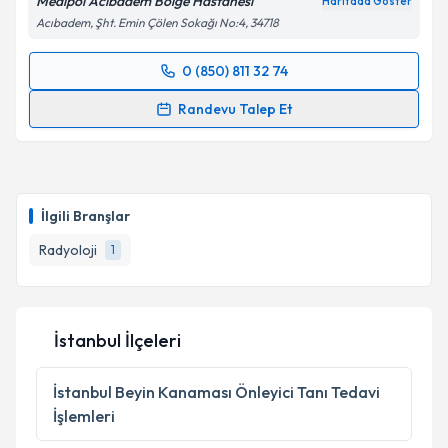
Medipol Acıbadem Bölge Hastanesi
Haritada Göster
Acıbadem, Şht. Emin Çölen Sokağı No:4, 34718
0 (850) 811 32 74
Randevu Takvimi Talebi
Randevu Talep Et
Dr. Öğr. Üyesi Banu Karaalioğlu
için randevu
takvimi talebi oluşturun. Size bu uzmandan randevu
almanız için bir takvim hazırlandığında e-posta ile
bilgilendireceğiz.
İlgili Branşlar
E-posta Adresiniz
Radyoloji
1
İstanbul İlçeleri
Kişisel verilerimin işlenmesine ilişkin
Aydınlatma
Metni
'ni okudum ve kişisel verilerimin belirtilen
kapsamda işlenmesini kabul ediyorum.
İstanbul
Beyin Kanaması Önleyici Tanı Tedavi
İşlemleri