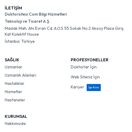
İLETİŞİM
Doktorsitesi Com Bilgi Hizmetleri
Teknoloji ve Ticaret A.Ş.
Maslak Mah. Ahi Evran Cd. A.O.S 55 Sokak No:2 Aksoy Plaza Giriş
Kat Kolektif House
İstanbul, Türkiye
SAĞLIK
PROFESYONELLER
Uzmanlar
Doktorlar İçin
Uzmanlık Alanları
Web Siteniz İçin
Hastalıklar
Kariyer
İşe Alım
Hizmetler
Hastaneler
KURUMSAL
Hakkımızda