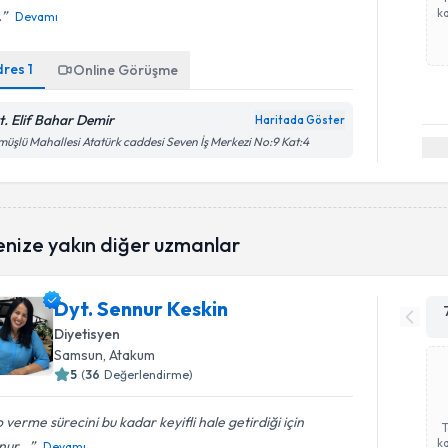
ka
.
Devamı
dres
1
Online Görüşme
t. Elif Bahar Demir
Haritada Göster
üşlü Mahallesi Atatürk caddesi Seven İş Merkezi No:9 Kat:4
enize yakın diğer uzmanlar
Dyt. Sennur Keskin
Diyetisyen
Samsun
, Atakum
5
(
36
Değerlendirme)
o verme sürecini bu kadar keyifli hale getirdiği için
ka
ur...
Devamı