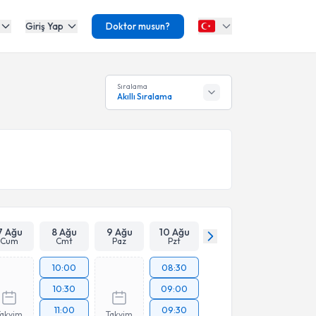
Giriş Yap
Doktor musun?
Sıralama
Akıllı Sıralama
7 Ağu
8 Ağu
9 Ağu
10 Ağu
Cum
Cmt
Paz
Pzt
10:00
08:30
10:30
09:00
11:00
09:30
Takvim
Takvim