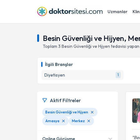
Uzmanlar
Klin
Besin Güvenliği ve Hijyen, M
Toplam
3
Besin Güvenliği ve Hijyen
tedavisi yapan
İlgili Branşlar
Diyetisyen
1
Aktif Filtreler
Besin Güvenliği ve Hijyen
Amasya
Merkez
Ben
Online Görüşme