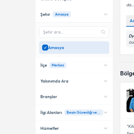
da..
Şehir
Amasya
Online danışmanlık sunan
A
uzmanları göster
Sadece
Amasya
bölgesinde
Dy
uzman ara
Güm
Amasya
İlçe
Merkez
Bölg
Yakınımda Ara
Branşlar
Konumuma yakın uzmanları
Merkez
göster
İlgi Alanları
Besin Güvenliği ve Hijyen
Kil
Hizmetler
Diyetisyen
Senn