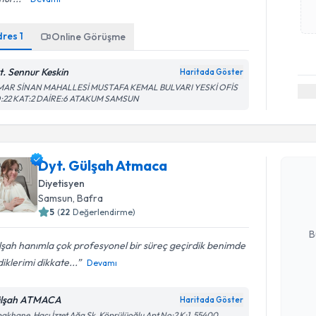
dres
1
Online Görüşme
t. Sennur Keskin
Haritada Göster
MAR SİNAN MAHALLESİ MUSTAFA KEMAL BULVARI YESKİ OFİS
:22 KAT:2 DAİRE:6 ATAKUM SAMSUN
Randevu T
Dyt. Gülş
Dyt. Gülşah Atmaca
bu uzmandan
Diyetisyen
posta ile bi
Samsun
, Bafra
5
(
22
Değerlendirme)
E-posta Ad
B
şah hanımla çok profesyonel bir süreç geçirdik benimde
diklerimi dikkate...
Devamı
Kişisel
okudum
lşah ATMACA
Haritada Göster
işlenm
akhane, Hacı İzzet Ağa Sk. Köprülüoğlu Apt No:2 K:1, 55400