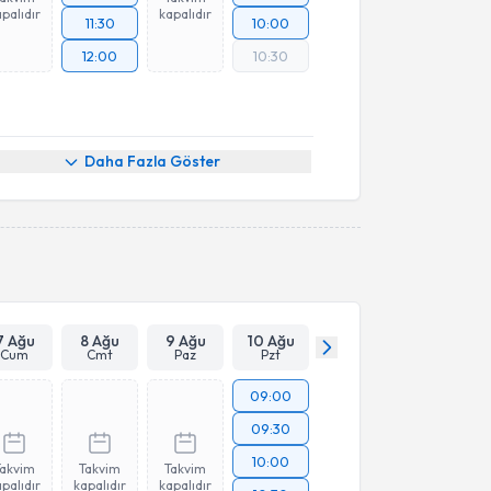
palıdır
kapalıdır
11:30
10:00
12:00
10:30
Daha Fazla Göster
7 Ağu
8 Ağu
9 Ağu
10 Ağu
Cum
Cmt
Paz
Pzt
09:00
09:30
10:00
Takvim
Takvim
Takvim
palıdır
kapalıdır
kapalıdır