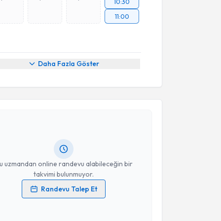
10:30
11:00
Daha Fazla Göster
akvimi Talebi
ah Atmaca
için randevu takvimi talebi oluşturun. Size
 randevu almanız için bir takvim hazırlandığında e-
lgilendireceğiz.
resiniz
u uzmandan online randevu alabileceğin bir
takvimi bulunmuyor.
Randevu Talep Et
 verilerimin işlenmesine ilişkin
Aydınlatma Metni
'ni
 ve kişisel verilerimin belirtilen kapsamda
esini kabul ediyorum.