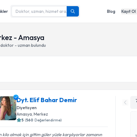
ikler
Blog
Kayıt Ol
erkez - Amasya
 doktor - uzman bulundu
Dyt. Elif Bahar Demir
Diyetisyen
Amasya
, Merkez
5
(
560
Değerlendirme)
 kilo almak için gittim güler yüzle karşılıyorlar zamanın