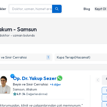
ikler
Blog
Kayıt Ol
Atakum - Samsun
 doktor - uzman bulundu
 ve Sinir Cerrahisi
Kupa Terapi(Hacamat)
1
Op. Dr. Yakup Sezer
Beyin ve Sinir Cerrahisi
+
4
diğer
Samsun
, Atakum
4.9
(
14
Değerlendirme)
ktorumuzdan, klinik ve çalışanlarından çok memnunum.