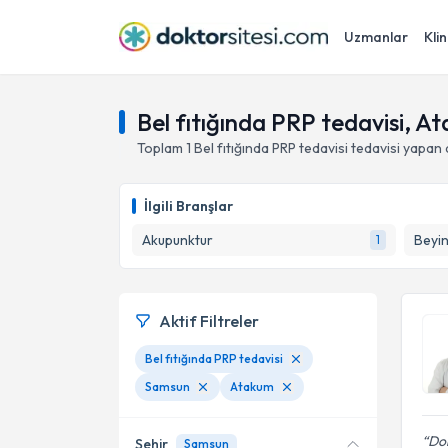
Uzmanlar
Klin
Bel fıtığında PRP tedavisi, 
Toplam
1
Bel fıtığında PRP tedavisi
tedavisi yapan
İlgili Branşlar
Akupunktur
Beyin
1
Aktif Filtreler
Bel fıtığında PRP tedavisi
Samsun
Atakum
Do
Şehir
Samsun