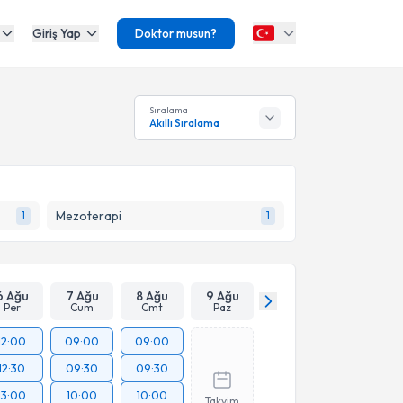
Giriş Yap
Doktor musun?
Sıralama
Akıllı Sıralama
Mezoterapi
1
1
6 Ağu
7 Ağu
8 Ağu
9 Ağu
Per
Cum
Cmt
Paz
12:00
09:00
09:00
12:30
09:30
09:30
13:00
10:00
10:00
Takvim