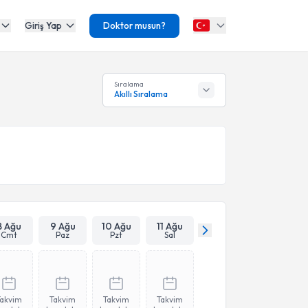
Giriş Yap
Doktor musun?
Sıralama
Akıllı Sıralama
8 Ağu
9 Ağu
10 Ağu
11 Ağu
Cmt
Paz
Pzt
Sal
Takvim
Takvim
Takvim
Takvim