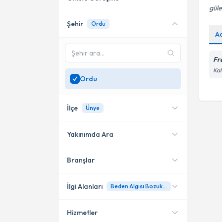
güle
Şehir
Ordu
Online danışmanlık sunan
A
uzmanları göster
Sadece
Ordu
bölgesinde
Fr
uzman ara
Kal
Ordu
İlçe
Ünye
Yakınımda Ara
Branşlar
Konumuma yakın uzmanları
Ünye
göster
İlgi Alanları
Beden Algısı Bozukluğu
Hizmetler
Psikolojik Danışman