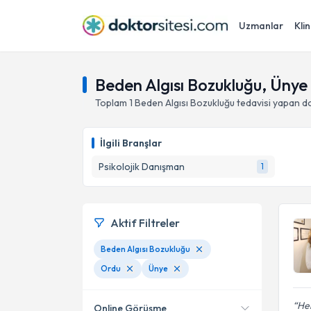
Uzmanlar
Klin
Beden Algısı Bozukluğu, Ünye
Toplam
1
Beden Algısı Bozukluğu
tedavisi yapan d
İlgili Branşlar
Psikolojik Danışman
1
Aktif Filtreler
Beden Algısı Bozukluğu
Ordu
Ünye
Her
Online Görüşme