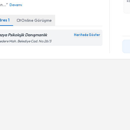
ka
n...
Devamı
dres
1
Online Görüşme
ezya Psikolojik Danışmanlık
Haritada Göster
edere Mah. Belediye Cad. No:26/3