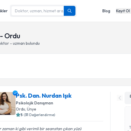
ikler
Blog
Kayıt Ol
 - Ordu
oktor - uzman bulundu
Psk. Dan. Nurdan Işık
Psikolojik Danışman
Ordu
, Ünye
5
(
31
Değerlendirme)
 zaman ki gibi verimli bir seanstan çıkan yüzü