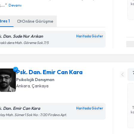
ka
,...
Devamı
dres
1
Online Görüşme
k. Dan. Sude Nur Arıkan
Haritada Göster
aklı dere Mah. Göreme Sok.7/5
Psk. Dan. Emir Can Kara
Psikolojik Danışman
Ankara
, Çankaya
k. Dan. Emir Can Kara
Haritada Göster
ka
ılay Mah. Sümer1 Sok No : 7/20 Firdevs Apt.