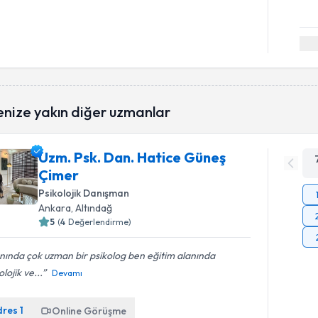
enize yakın diğer uzmanlar
Uzm. Psk. Dan. Hatice Güneş
Çimer
Psikolojik Danışman
Ankara
, Altındağ
5
(
4
Değerlendirme)
nında çok uzman bir psikolog ben eğitim alanında
olojik ve...
Devamı
dres
1
Online Görüşme