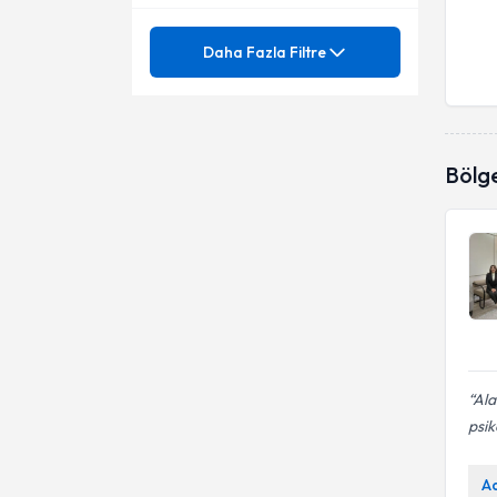
Mezuniyet
Aile, Çift ve Ergen Danışmanlığı
Daha Fazla Filtre
Aile Danışmanlığı
Ünvan
Aile Danışmanlığı
Aile Dinamikleri
Aile İlişkileri
BARTIN UNIVERSITESI
Bölg
Aile İçi Çatışmalar
Aile Problemleri
UFUK ÜNIVERSITESI
Psk. Dan.
Aile İçi İletişim Sorunları
Alt Islatma
Aile İlişkileri
Altına Kaçırma
Aile Problemleri
Analitik yönelimli bireyle
psikolojik danışma
Aile psikolojisi
Anne - Baba Eğitimi ve
Ala
Danışmanlığı
Aile ve Çift Terapisi
psik
Ayrılık Kaygısı
Aile ve Evlilik Danışmanlığı
Bağlanma sorunları
A