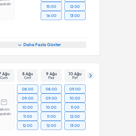
palıdır
15:00
12:00
16:00
13:00
Daha Fazla Göster
7 Ağu
8 Ağu
9 Ağu
10 Ağu
Cum
Cmt
Paz
Pzt
08:00
08:00
09:00
09:00
09:00
10:00
10:00
10:00
11:00
Takvim
palıdır
11:00
11:00
12:00
12:00
12:00
13:00