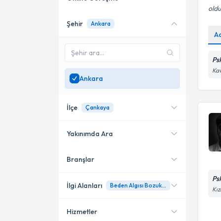
oldu
Şehir
Ankara
Online danışmanlık sunan
A
uzmanları göster
Sadece
Ankara
bölgesinde
Ps
uzman ara
Kav
Ankara
İlçe
Çankaya
Yakınımda Ara
Branşlar
Konumuma yakın uzmanları
Çankaya
göster
Ps
Altındağ
İlgi Alanları
Beden Algısı Bozukluğu
Kız
Yenimahalle
Hizmetler
Psikolojik Danışman