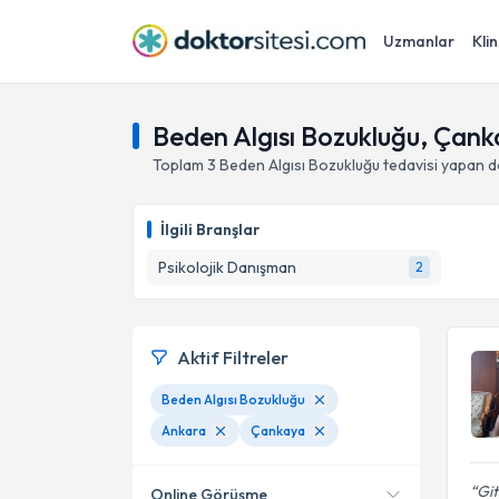
Uzmanlar
Klin
Beden Algısı Bozukluğu, Çank
Toplam
3
Beden Algısı Bozukluğu
tedavisi yapan 
İlgili Branşlar
Psikolojik Danışman
2
Aktif Filtreler
Beden Algısı Bozukluğu
Ankara
Çankaya
Git
Online Görüşme