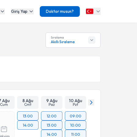
Giriş Yap
Doktor musun?
Sıralama
Akıllı Sıralama
7 Ağu
8 Ağu
9 Ağu
10 Ağu
Cum
Cmt
Paz
Pzt
13:00
12:00
09:00
14:00
13:00
10:00
14:00
11:00
Takvim