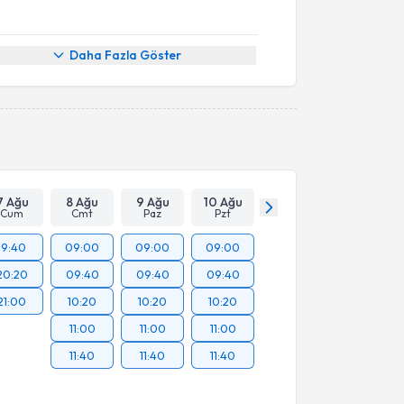
Daha Fazla Göster
7 Ağu
8 Ağu
9 Ağu
10 Ağu
Cum
Cmt
Paz
Pzt
19:40
09:00
09:00
09:00
20:20
09:40
09:40
09:40
21:00
10:20
10:20
10:20
11:00
11:00
11:00
11:40
11:40
11:40