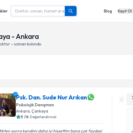
ikler
Blog
Kayıt Ol
aya - Ankara
doktor - uzman bulundu
Psk. Dan. Sude Nur Arıkan
Psikolojik Danışman
Ankara
, Çankaya
5
(
16
Değerlendirme)
tikten sonra kendimi daha iyi hissettim bana çok faydasi