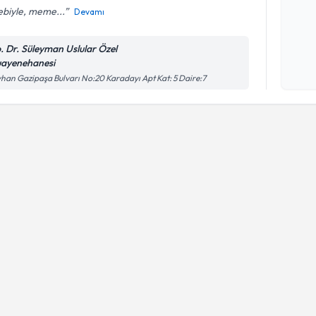
ebiyle, meme...
Devamı
Kişisel
. Dr. Süleyman Uslular Özel
okudum
ayenehanesi
işlenm
han Gazipaşa Bulvarı No:20 Karadayı Apt Kat: 5 Daire:7