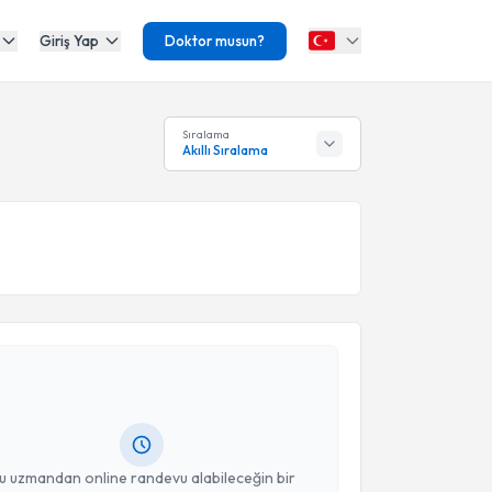
Giriş Yap
Doktor musun?
Sıralama
Akıllı Sıralama
akvimi Talebi
üleyman Uslular
için randevu takvimi talebi oluşturun.
andan randevu almanız için bir takvim
ında e-posta ile bilgilendireceğiz.
resiniz
u uzmandan online randevu alabileceğin bir