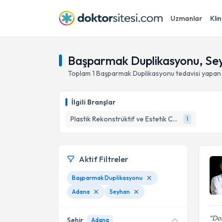
Uzmanlar
Klin
Başparmak Duplikasyonu, Se
Toplam
1
Başparmak Duplikasyonu
tedavisi yapan
İlgili Branşlar
Plastik Rekonstrüktif ve Estetik Cerrahi
1
Aktif Filtreler
Başparmak Duplikasyonu
Adana
Seyhan
Do
Şehir
Adana