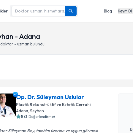
ikler
Blog
Kayıt Ol
yhan - Adana
 doktor - uzman bulundu
Randevu T
Op. Dr. Süleyman Uslular
Op. Dr. S
Size bu uzm
Plastik Rekonstrüktif ve Estetik Cerrahi
hazırlandığ
Adana
, Seyhan
5
(
3
Değerlendirme)
E-posta Ad
B
ktor Süleyman Bey, talebim üzerine ve uygun görmesi