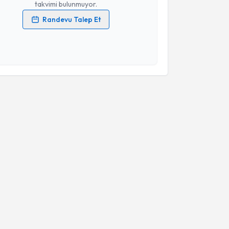
takvimi bulunmuyor.
Randevu Talep Et
 verilerimin işlenmesine ilişkin
Aydınlatma Metni
'ni
 ve kişisel verilerimin belirtilen kapsamda
esini kabul ediyorum.
Takvim Talebini Gönder