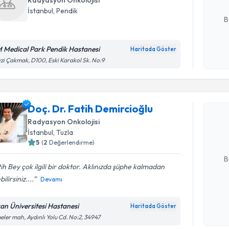
Radyasyon Onkolojisi
E-posta Ad
İstanbul
, Pendik
B
 Medical Park Pendik Hastanesi
Haritada Göster
Kişisel
zi Çakmak, D100, Eski Karakol Sk. No:9
okudum
Randevu T
işlenm
Doç. Dr. F
Doç. Dr. Fatih Demircioğlu
oluşturun. 
Radyasyon Onkolojisi
hazırlandığ
İstanbul
, Tuzla
5
(
2
Değerlendirme)
E-posta Ad
B
ih Bey çok ilgili bir doktor. Aklınızda şüphe kalmadan
ilirsiniz....
Devamı
Kişisel
okudum
an Üniversitesi Hastanesi
Haritada Göster
işlenm
eler mah, Aydınlı Yolu Cd. No:2, 34947