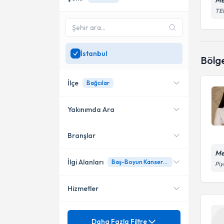
Me
TEM
İstanbul
Bölg
İlçe
Bağcılar
Yakınımda Ara
Branşlar
Konumuma yakın uzmanları
Kadıköy
göster
Me
Bağcılar
İlgi Alanları
Baş-Boyun Kanserleri
Piy
Pendik
Hizmetler
Radyasyon Onkolojisi
Şişli
Mezuniyet
Adenokarsinom
Daha Fazla Filtre
Tuzla