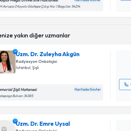
dipol Mega Üniversite Hastanesi
Haritada Göster
Kişisel
 Avrupa Otoyolu Göztepe Çıkışı No: 1 Bagcilar 34214
okudum
işlenm
Randevu T
enize yakın diğer uzmanlar
Uzm. Dr. 
Size bu uzm
Uzm. Dr. Zuleyha Akgün
hazırlandığ
Radyasyon Onkolojisi
E-posta Ad
İstanbul
, Şişli
morial Şişli Hatanesi
Haritada Göster
Randevu T
Kişisel
alepaşa Bulvarı 34385
okudum
işlenm
Uzm. Dr. 
bu uzmandan
Uzm. Dr. Emre Uysal
posta ile bi