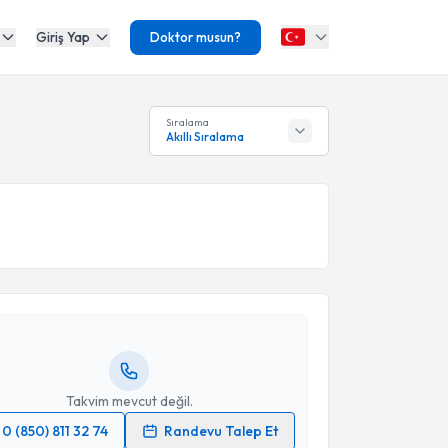
Giriş Yap
Doktor musun?
Sıralama
Akıllı Sıralama
akvimi Talebi
yesi Ömer Yazıcı
için randevu takvimi talebi
Size bu uzmandan randevu almanız için bir takvim
ında e-posta ile bilgilendireceğiz.
resiniz
Takvim mevcut değil.
0 (850) 811 32 74
Randevu Talep Et