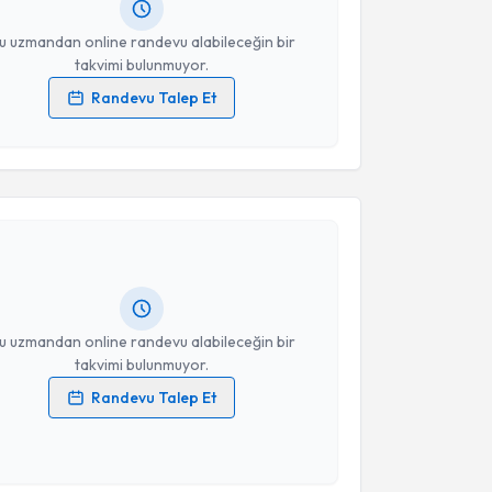
resiniz
u uzmandan online randevu alabileceğin bir
takvimi bulunmuyor.
Randevu Talep Et
 verilerimin işlenmesine ilişkin
Aydınlatma Metni
'ni
 ve kişisel verilerimin belirtilen kapsamda
akvimi Talebi
esini kabul ediyorum.
atih Demircioğlu
için randevu takvimi talebi
Takvim Talebini Gönder
Size bu uzmandan randevu almanız için bir takvim
ında e-posta ile bilgilendireceğiz.
resiniz
u uzmandan online randevu alabileceğin bir
takvimi bulunmuyor.
Randevu Talep Et
 verilerimin işlenmesine ilişkin
Aydınlatma Metni
'ni
 ve kişisel verilerimin belirtilen kapsamda
esini kabul ediyorum.