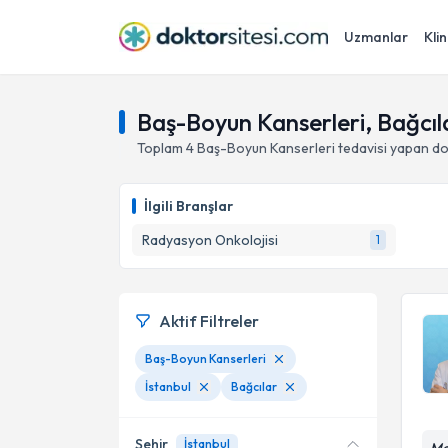
Uzmanlar
Klin
Baş-Boyun Kanserleri, Bağcıla
Toplam
4
Baş-Boyun Kanserleri
tedavisi yapan d
İlgili Branşlar
Radyasyon Onkolojisi
1
Aktif Filtreler
Baş-Boyun Kanserleri
İstanbul
Bağcılar
Şehir
İstanbul