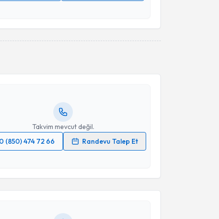
 verilerimin işlenmesine ilişkin
Aydınlatma Metni
'ni
 ve kişisel verilerimin belirtilen kapsamda
esini kabul ediyorum.
akvimi Talebi
Takvim Talebini Gönder
Zuleyha Akgün
için randevu takvimi talebi oluşturun.
andan randevu almanız için bir takvim
ında e-posta ile bilgilendireceğiz.
resiniz
Takvim mevcut değil.
0 (850) 474 72 66
Randevu Talep Et
akvimi Talebi
 verilerimin işlenmesine ilişkin
Aydınlatma Metni
'ni
 ve kişisel verilerimin belirtilen kapsamda
esini kabul ediyorum.
Emre Uysal
için randevu takvimi talebi oluşturun. Size
 randevu almanız için bir takvim hazırlandığında e-
lgilendireceğiz.
Takvim Talebini Gönder