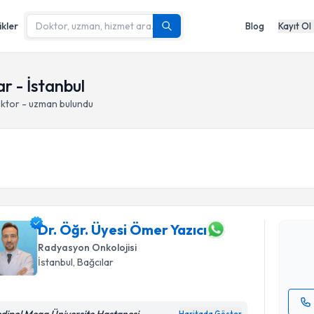
ikler
Blog
Kayıt Ol
r - İstanbul
oktor - uzman bulundu
Randevu T
Dr. Öğr. Ü
oluşturun. 
hazırlandığ
Dr. Öğr. Üyesi Ömer Yazıcı
Radyasyon Onkolojisi
E-posta Ad
İstanbul
, Bağcılar