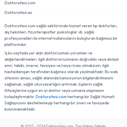
Doktorsitesi.com
Doktorsitesi.az
Doktorsitesi.com sağlık sektöründe hizmet veren tıp doktorları,
diş hekimleri, fizyoterapistler, psikologlar vb. sağlık
profesyonelleri ile internet kullanıcılarını buluşturan bağımsız bir
platformdur.
İş bu sayfada yer alan doktor/uzman yorumları ve
değerlendirmeleri, ilgili doktorun/uzmanın doğrudan veya dolaylı
emri, talebi, önerisi, tavsiyesi ve/veya ricası olmaksızın, ilgili
hasta/danışan tarafından bağımsız olarak yazılmaktadır. Bu web
sitesinin amacı, sağlık alanında kamuoyunun bilgilendirilmesini
sağlamak, sağlık okuryazarlığını artırmak, kişilerin sağlık
ihtiyaçlarına uygun en iyi doktor veya uzmana ulaşmasını
kolaylaştırmaktır.
Doktorsitesi.com
herhangi bir Sağlık Hizmeti
Sağlayıcısını desteklemeyip herhangi bir öneri ve tavsiyede
bulunmamaktadır.
© 2007 - 2026 Doktorsitesi.com. Tüm Hakları Saklıdır.