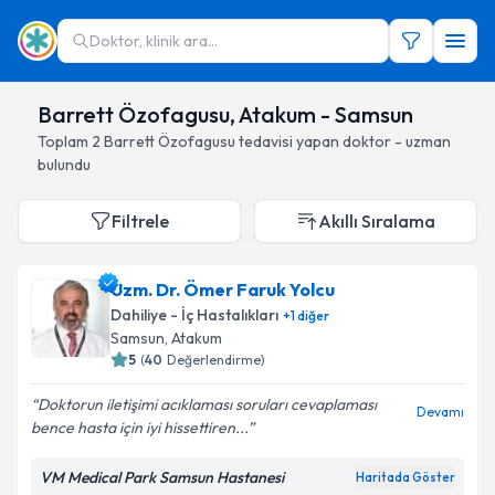
Doktor, klinik ara...
Barrett Özofagusu, Atakum - Samsun
Toplam
2
Barrett Özofagusu
tedavisi yapan doktor - uzman
bulundu
Filtrele
Akıllı Sıralama
Uzm. Dr. Ömer Faruk Yolcu
Dahiliye - İç Hastalıkları
+
1
diğer
Samsun
, Atakum
5
(
40
Değerlendirme)
Doktorun iletişimi acıklaması soruları cevaplaması
Devamı
bence hasta için iyi hissettiren...
VM Medical Park Samsun Hastanesi
Haritada Göster