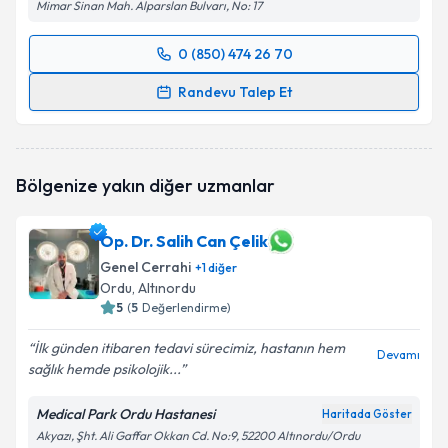
Mimar Sinan Mah. Alparslan Bulvarı, No: 17
0 (850) 474 26 70
Randevu Takvimi Talebi
Randevu Talep Et
Uzm. Dr. Ömer Faruk Yolcu
için randevu takvimi
talebi oluşturun. Size bu uzmandan randevu almanız
için bir takvim hazırlandığında e-posta ile
Bölgenize yakın diğer uzmanlar
bilgilendireceğiz.
E-posta Adresiniz
Op. Dr. Salih Can Çelik
Genel Cerrahi
+
1
diğer
Ordu
, Altınordu
5
(
5
Değerlendirme)
Kişisel verilerimin işlenmesine ilişkin
Aydınlatma
İlk günden itibaren tedavi sürecimiz, hastanın hem
Metni
'ni okudum ve kişisel verilerimin belirtilen
Devamı
sağlık hemde psikolojik...
kapsamda işlenmesini kabul ediyorum.
Medical Park Ordu Hastanesi
Haritada Göster
Takvim Talebini Gönder
Akyazı, Şht. Ali Gaffar Okkan Cd. No:9, 52200 Altınordu/Ordu