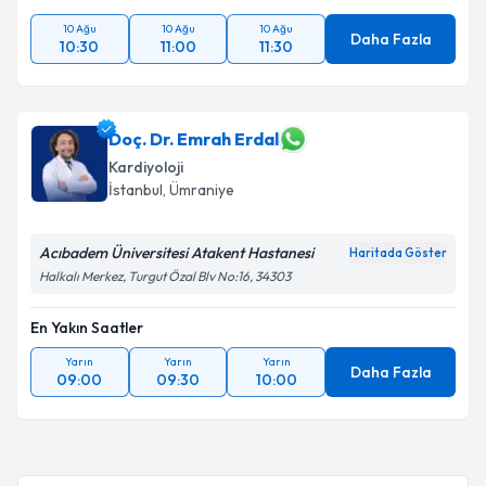
10 Ağu
10 Ağu
10 Ağu
Daha Fazla
10:30
11:00
11:30
Doç. Dr. Emrah Erdal
Kardiyoloji
İstanbul
, Ümraniye
Acıbadem Üniversitesi Atakent Hastanesi
Haritada Göster
Halkalı Merkez, Turgut Özal Blv No:16, 34303
En Yakın Saatler
Yarın
Yarın
Yarın
Daha Fazla
09:00
09:30
10:00