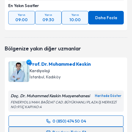
En Yakın Saatler
Yarın
Yarın
Yarın
Daha Fazla
09:00
09:30
10:00
Bölgenize yakın diğer uzmanlar
Prof. Dr. Muhammed Keskin
Kardiyoloji
İstanbul
, Kadıköy
Doç. Dr. Muhammed Keskin Muayenehanesi
Haritada Göster
FENERYOLU MAH. BAĞDAT CAD. BÜYÜKHANLI PLAZA İŞ MERKEZİ
NO:91 İÇ KAPI NO:4
0 (850) 474 50 04
Randevu Takvimi Talebi