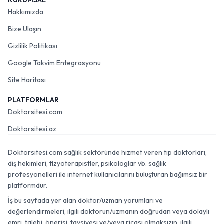
KURUMSAL
Hakkımızda
Bize Ulaşın
Gizlilik Politikası
Google Takvim Entegrasyonu
Site Haritası
PLATFORMLAR
Doktorsitesi.com
Doktorsitesi.az
Doktorsitesi.com sağlık sektöründe hizmet veren tıp doktorları,
diş hekimleri, fizyoterapistler, psikologlar vb. sağlık
profesyonelleri ile internet kullanıcılarını buluşturan bağımsız bir
platformdur.
İş bu sayfada yer alan doktor/uzman yorumları ve
değerlendirmeleri, ilgili doktorun/uzmanın doğrudan veya dolaylı
emri, talebi, önerisi, tavsiyesi ve/veya ricası olmaksızın, ilgili