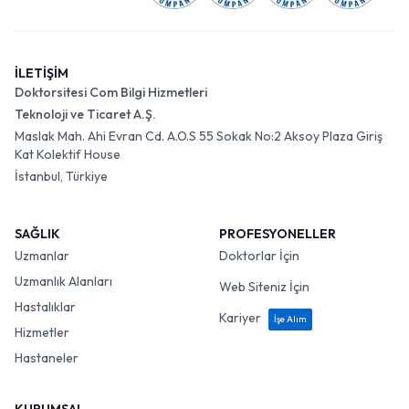
İLETİŞİM
Doktorsitesi Com Bilgi Hizmetleri
Teknoloji ve Ticaret A.Ş.
Maslak Mah. Ahi Evran Cd. A.O.S 55 Sokak No:2 Aksoy Plaza Giriş
Kat Kolektif House
İstanbul, Türkiye
SAĞLIK
PROFESYONELLER
Uzmanlar
Doktorlar İçin
Uzmanlık Alanları
Web Siteniz İçin
Hastalıklar
Kariyer
İşe Alım
Hizmetler
Hastaneler