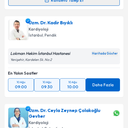
Randevu Talep Et
Prof. Dr. Muhammed Keskin
için randevu takvimi
talebi oluşturun. Size bu uzmandan randevu almanız
Uzm. Dr. Kadir Bıyıklı
için bir takvim hazırlandığında e-posta ile
bilgilendireceğiz.
Kardiyoloji
İstanbul
, Pendik
E-posta Adresiniz
Lokman Hekim İstanbul Hastanesi
Haritada Göster
Yenişehir, Kardelen Sk. No:2
Kişisel verilerimin işlenmesine ilişkin
Aydınlatma
En Yakın Saatler
Metni
'ni okudum ve kişisel verilerimin belirtilen
kapsamda işlenmesini kabul ediyorum.
10 Ağu
10 Ağu
10 Ağu
Daha Fazla
09:00
09:30
10:00
Takvim Talebini Gönder
Uzm. Dr. Ceyla Zeynep Çolakoğlu
Gevher
Kardiyoloji