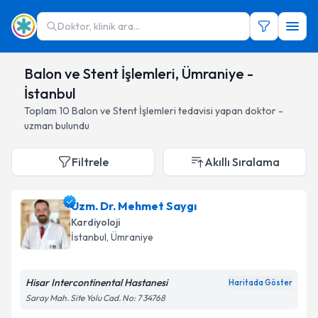
Doktor, klinik ara...
Balon ve Stent İşlemleri, Ümraniye -
İstanbul
Toplam
10
Balon ve Stent İşlemleri
tedavisi yapan doktor -
uzman bulundu
Filtrele
Akıllı Sıralama
Uzm. Dr. Mehmet Saygı
Kardiyoloji
İstanbul
, Ümraniye
Hisar Intercontinental Hastanesi
Haritada Göster
Saray Mah. Site Yolu Cad. No: 7 34768