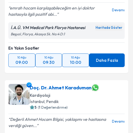
E-posta Adresiniz
emrah hocam karşılaşabileceğim en iyi doktor
Devamı
hastasıyla ilgili pozitif abi...
İ.A.Ü. VM Medical Park Florya Hastanesi
Haritada Göster
Beşyol, Florya, Akasya Sk. No:4 D:1
Kişisel verilerimin işlenmesine ilişkin
Aydınlatma
Metni
'ni okudum ve kişisel verilerimin belirtilen
kapsamda işlenmesini kabul ediyorum.
En Yakın Saatler
10 Ağu
10 Ağu
10 Ağu
Daha Fazla
09:00
09:30
10:00
Takvim Talebini Gönder
Doç. Dr. Ahmet Karaduman
Kardiyoloji
İstanbul
, Pendik
5
(
1
Değerlendirme)
Değerli Ahmet Hocam Bilgisi, yaklaşımı ve hastasına
Devamı
verdiği güven...