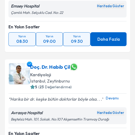
Emsey Hospital
Haritada Göster
Çamlık Mah. Selçuklu Cad. No: 22
En Yakın Saatler
Yarın
Yarın
Yarın
Daha Fazla
08:30
09:00
09:30
Doç. Dr. Habib Çil
Kardiyoloji
İstanbul
, Zeytinburnu
5
(
23
Değerlendirme)
Devamı
Harika bir dr. keşke bütün doktorlar böyle olsa. . .
Avrasya Hospital
Haritada Göster
Beştelsiz Mah. 101. Sokak. No:107 Akşemsettin Tramvay Durağı
En Yakın Saatler