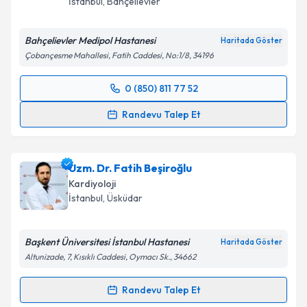
İstanbul
, Bahçelievler
Bahçelievler Medipol Hastanesi
Haritada Göster
Çobançesme Mahallesi, Fatih Caddesi, No:1/8, 34196
0 (850) 811 77 52
Randevu Takvimi Talebi
Randevu Talep Et
Uzm. Dr. Ceyla Zeynep Çolakoğlu Gevher
için
randevu takvimi talebi oluşturun. Size bu uzmandan
Uzm. Dr. Fatih Beşiroğlu
randevu almanız için bir takvim hazırlandığında e-
posta ile bilgilendireceğiz.
Kardiyoloji
İstanbul
, Üsküdar
E-posta Adresiniz
Başkent Üniversitesi İstanbul Hastanesi
Haritada Göster
Altunizade, 7, Kısıklı Caddesi, Oymacı Sk., 34662
Kişisel verilerimin işlenmesine ilişkin
Aydınlatma
Randevu Talep Et
Metni
'ni okudum ve kişisel verilerimin belirtilen
Randevu Takvimi Talebi
kapsamda işlenmesini kabul ediyorum.