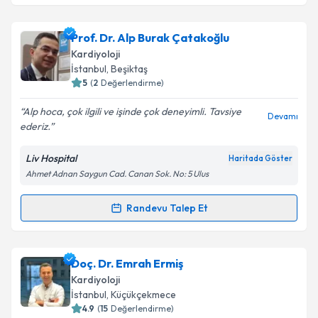
Uzm. Dr. Fatih Beşiroğlu
için randevu takvimi talebi
Prof. Dr. Alp Burak Çatakoğlu
Takvim Talebini Gönder
oluşturun. Size bu uzmandan randevu almanız için bir
Kardiyoloji
takvim hazırlandığında e-posta ile bilgilendireceğiz.
İstanbul
, Beşiktaş
5
(
2
Değerlendirme)
E-posta Adresiniz
Alp hoca, çok ilgili ve işinde çok deneyimli. Tavsiye
Devamı
ederiz.
Liv Hospital
Haritada Göster
Kişisel verilerimin işlenmesine ilişkin
Aydınlatma
Ahmet Adnan Saygun Cad. Canan Sok. No: 5 Ulus
Metni
'ni okudum ve kişisel verilerimin belirtilen
kapsamda işlenmesini kabul ediyorum.
Randevu Talep Et
Randevu Takvimi Talebi
Takvim Talebini Gönder
Prof. Dr. Alp Burak Çatakoğlu
için randevu takvimi
Doç. Dr. Emrah Ermiş
talebi oluşturun. Size bu uzmandan randevu almanız
Kardiyoloji
için bir takvim hazırlandığında e-posta ile
İstanbul
, Küçükçekmece
bilgilendireceğiz.
4.9
(
15
Değerlendirme)