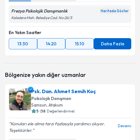
Frezya Psikolojik Danışmanlık
Haritada Göster
Kaledere Mah. Belediye Cad. No:26/3
En Yakın Saatler
13:30
14:20
15:10
Daha Fazla
Bölgenize yakın diğer uzmanlar
Psk. Dan. Ahmet Semih Koç
Psikolojik Danışman
Samsun
, Atakum
5
(
58
Değerlendirme)
Konuları ele alma tarzı fazlasıyla yardımcı oluyor.
Devamı
Teşekkürler.