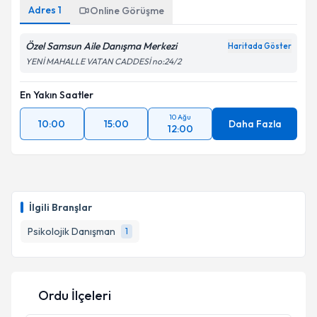
Adres
1
Online Görüşme
Özel Samsun Aile Danışma Merkezi
Haritada Göster
YENİ MAHALLE VATAN CADDESİ no:24/2
En Yakın Saatler
10 Ağu
10:00
15:00
Daha Fazla
12:00
İlgili Branşlar
Psikolojik Danışman
1
Ordu İlçeleri