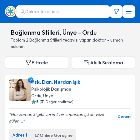
Doktor, klinik ara...
Bağlanma Stilleri, Ünye - Ordu
Toplam
2
Bağlanma Stilleri
tedavisi yapan doktor - uzman
bulundu
Filtrele
Akıllı Sıralama
Psk. Dan. Nurdan Işık
Psikolojik Danışman
Ordu
, Ünye
5
(
31
Değerlendirme)
Her zaman ki gibi verimli bir seanstan çıkan yüzü
Devamı
gülen...
Adres
1
Online Görüşme